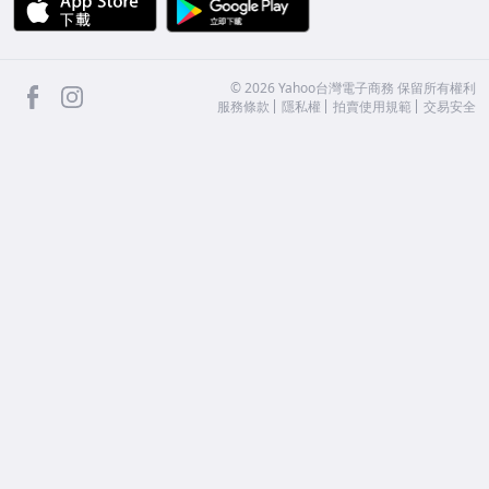
facebook
Instagram
©
2026
Yahoo台灣電子商務 保留所有權利
服務條款
隱私權
拍賣使用規範
交易安全