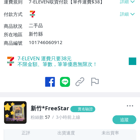
運費規則
7-ELEVEN取貨付款【單件運費$38】
付款方式
二手品
商品狀況
新竹縣
所在地區
101746060912
商品編號
7-ELEVEN 運費只要
38
元
不限金額、筆數，筆筆優惠無限次！
新竹*FreeStar
實名驗證
粉絲數
57
3小時前上線
追蹤
1
正評
出貨速度
未出貨率