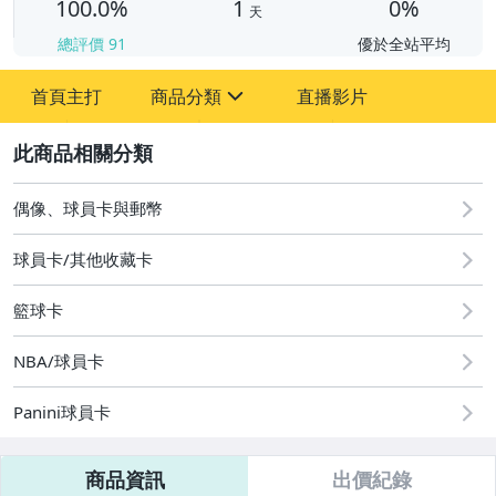
100.0%
1
0%
天
總評價
91
優於全站平均
首頁主打
商品分類
直播影片
sign
2
玩具、模型與公仔
偶像、球員卡與郵幣
偶像、球員卡與郵幣
球員卡/其他收藏卡
籃球卡
NBA/球員卡
Panini球員卡
商品資訊
出價紀錄