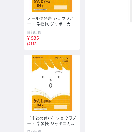
メール便発送 ショウワノ
ート 学習帳 ジャポニカフ
レンド B5判 かんじドリル
目前出價
84字 十字リーダー入 JFL-4
¥ 535
9
(
$113
)
（まとめ買い）ショウワノ
ート 学習帳 ジャポニカフ
レンド B5判 かんじドリル
目前出價