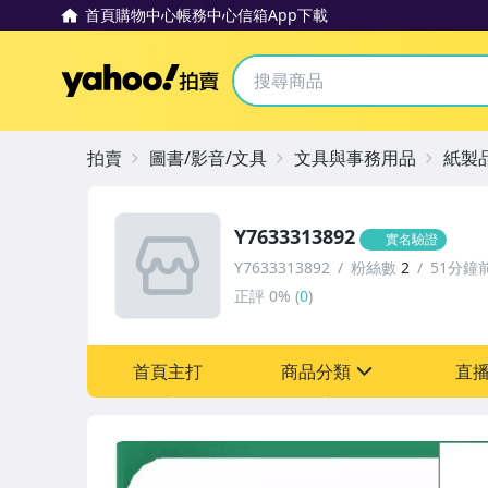
首頁
購物中心
帳務中心
信箱
App下載
Yahoo拍賣
拍賣
圖書/影音/文具
文具與事務用品
紙製
Y7633313892
實名驗證
Y7633313892
粉絲數
2
51分鐘
正評
0%
(
0
)
首頁主打
商品分類
直
sign