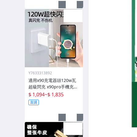
Y7633313892
適用x90充電器頭120w瓦
超級閃充 x90pro手機充電
頭pro快充插頭mcarney數
$ 1,094
~
$ 1,835
據線80w套裝
直購