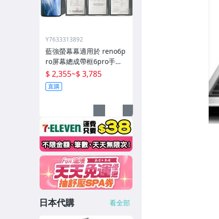
Y7633313892
藍強螢幕幕適用於 reno6p
ro屏幕總成帶框6pro手機
內屏外屏修復碎屏觸摸顯
$ 2,355
~
$ 3,785
示屏o 拆機更換液晶玻璃維
直購
日本代購
看全部