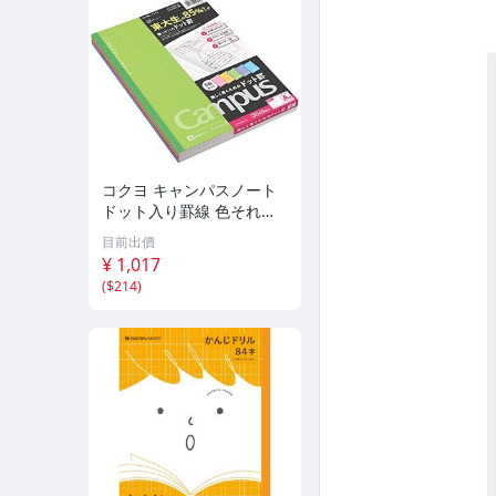
コクヨ キャンパスノート
ドット入り罫線 色それぞ
れ5冊パック B5 A罫 30枚
目前出價
ノ-3CATNX5
¥ 1,017
(
$214
)