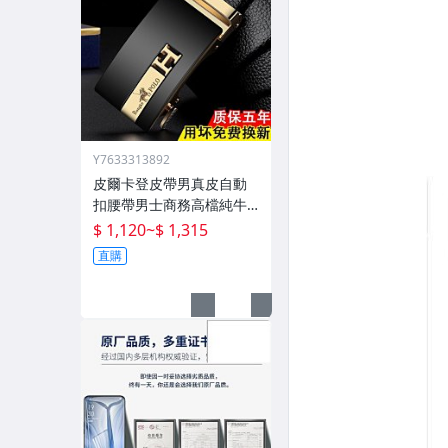
Y7633313892
皮爾卡登皮帶男真皮自動
扣腰帶男士商務高檔純牛
皮
$ 1,120
~
$ 1,315
直購