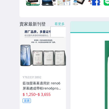
男性精品與服飾
女裝與服飾配件
賣家最新刊登
偶像、球員卡與郵幣
看更多
手錶與飾品配件
女包精品與女鞋
家電與影音視聽
Y7633313892
藍強螢幕幕適用於 reno6
屏幕總成帶框reno6pro手
機內外顯示屏拆機原廠更
$ 1,250
~
$ 3,655
換液晶玻璃維修一體屏內
直購
屏外屏