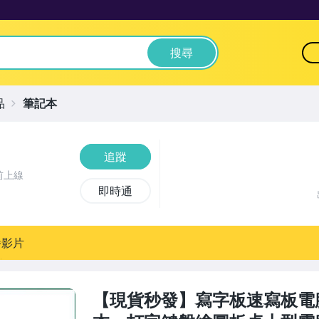
搜尋
品
筆記本
追蹤
前上線
即時通
播影片
【現貨秒發】寫字板速寫板電