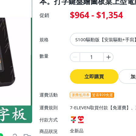
本。打字鍵盤繪圖板桌上型電
$964 - $1,354
促銷
規格
S100驅動版【安裝驅動+手寫
數量
立即購買
加
運費活動
運費抵用券
驚喜$99免運
運費規則
7-ELEVEN取貨付款【免運費
付款方式
全新品
商品狀況