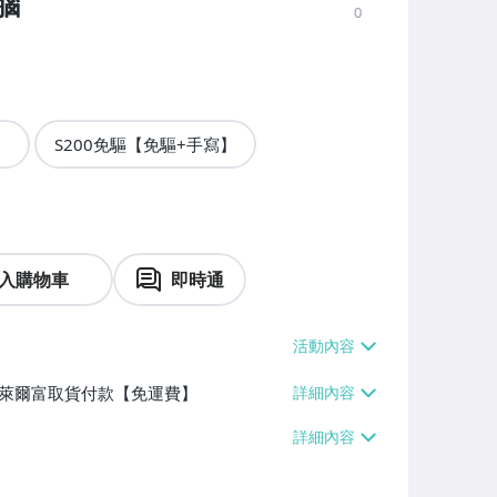
腦
0
】
S200免驅【免驅+手寫】
入購物車
即時通
】、萊爾富取貨付款【免運費】