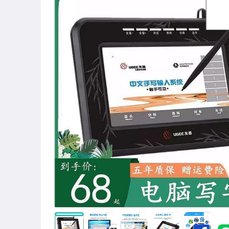
圖書/影音/文具
古董、藝術與礦石
手機、配件與通訊
美容保養與彩妝
電腦、平板與周邊
相機、攝影與周邊
運動、戶外與休閒
嬰幼兒與孕婦
汽機車精品百貨
居家、家具與園藝
玩具、模型與公仔