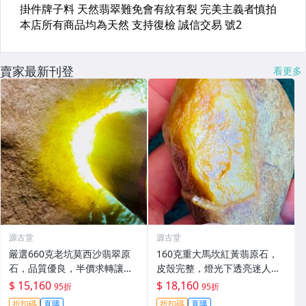
賣家最新刊登
看更多
源古堂
源古堂
嚴選660克老坑莫西沙翡翠原
160克重大馬坎紅黃翡原石，
石，品質優良，半價求轉讓，
皮殼完整，燈光下透亮迷人，
直送家中， jade 翡翠 原石
適合手鐲與掛件打造，天然A
$ 15,160
$ 18,160
95折
95折
貨翡翠嚴選。紅黃翡 翡翠 手鐲
折扣碼
直購
折扣碼
直購