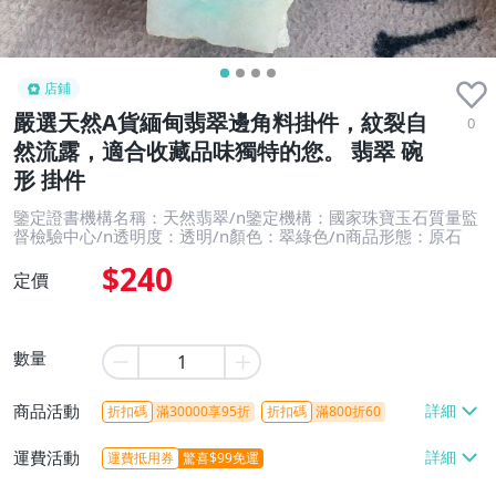
店鋪
嚴選天然A貨緬甸翡翠邊角料掛件，紋裂自
0
然流露，適合收藏品味獨特的您。 翡翠 碗
形 掛件
鑒定證書機構名稱：天然翡翠/n鑒定機構：國家珠寶玉石質量監
督檢驗中心/n透明度：透明/n顏色：翠綠色/n商品形態：原石
$240
定價
數量
商品活動
折扣碼
滿30000享95折
折扣碼
滿800折60
運費活動
運費抵用券
驚喜$99免運