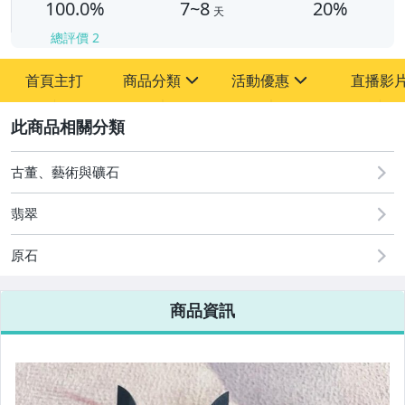
100.0%
7~8
20%
天
總評價
2
首頁主打
商品分類
活動優惠
直播影
sign
sign
2
其它
[全店] 周年慶
[全店] 粉絲專享
古董、藝術與礦石
翡翠
原石
商品資訊