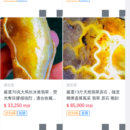
掛件
源古堂
源古堂
嚴選70克大馬坎冰黃翡翠，熒
嚴選13斤天然翡翠原石，隨意
光奪目膠感強烈，適合收藏與
雕琢盡展風采 翡翠 原石 雕刻
把玩。 翡翠 碧玉 A貨 翡翠玉
$ 33,250
$ 85,000
95折
95折
佩
折扣碼
直購
折扣碼
直購