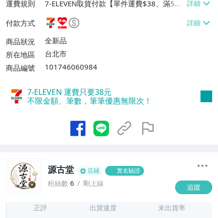
運費規則
7-ELEVEN取貨付款【單件運費$38、滿5件
或消費滿$1298免運費】、7-ELEVEN取貨
付款方式
不付款【免運費】、萊爾富取貨付款【單件
運費$60、滿5件或消費滿$1298免運
全新品
商品狀況
費】、宅配/貨運【單件運費$120、滿5件
台北市
所在地區
或消費滿$1598免運費】
101746060984
商品編號
7-ELEVEN 運費只要
38
元
不限金額、筆數，筆筆優惠無限次！
源古堂
店鋪
實名驗證
粉絲數
6
剛上線
追蹤
7
正評
出貨速度
未出貨率