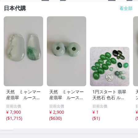
日本代購
看全部
天然 ミャンマー
天然 ミャンマー
1円スタート 翡翠
産翡翠 ルース
産翡翠 ルース
天然石 色石 ルー
瓜 氷のように透
18ｘ12.8ｍ
ス まとめ 大量 ジ
目前出價
目前出價
目前出價
き通る 17ｘ8.5
ｍ 40.5ct と
ュエリー 宝石 総
¥ 7,900
¥ 2,900
¥ 1
¥
ｘ2.4ｍｍ 3.5ct
18.4ｘ13.3ｍｍ
重量約49.0g ヒス
(
$1,715
)
(
$630
)
(
$1
)
(
と 17.6ｘ11
43ct 注意事項
イ HE0806ろ
ｘ2.8ｍｍ 4.5ct
あり 260805
穴なし 260805