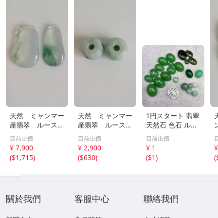
天然 ミャンマー
天然 ミャンマー
1円スタート 翡翠
産翡翠 ルース
産翡翠 ルース
天然石 色石 ルー
瓜 氷のように透
18ｘ12.8ｍ
ス まとめ 大量 ジ
目前出價
目前出價
目前出價
き通る 17ｘ8.5
ｍ 40.5ct と
ュエリー 宝石 総
¥ 7,900
¥ 2,900
¥ 1
¥
ｘ2.4ｍｍ 3.5ct
18.4ｘ13.3ｍｍ
重量約49.0g ヒス
(
$1,715
)
(
$630
)
(
$1
)
(
と 17.6ｘ11
43ct 注意事項
イ HE0806ろ
ｘ2.8ｍｍ 4.5ct
あり 260805
穴なし 260805
關於我們
客服中心
聯絡我們