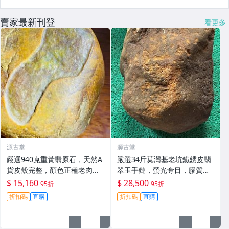
賣家最新刊登
看更多
源古堂
源古堂
嚴選940克重黃翡原石，天然A
嚴選34斤莫灣基老坑鐵銹皮翡
貨皮殼完整，顏色正種老肉
翠玉手鏈，螢光奪目，膠質飽
細，料子乾淨無裂，適合製作
滿，表面無損，堅韌耐用，適
$ 15,160
$ 28,500
95折
95折
手鐲或掛件，收藏佳。黃翡 翡
合把玩收藏冰種手鏈#翡翠 #A
折扣碼
直購
折扣碼
直購
翠 原石
貨翡翠 #把玩礦石