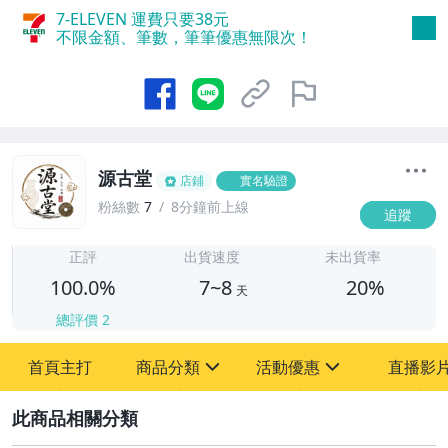
7-ELEVEN 運費只要
38
元
不限金額、筆數，筆筆優惠無限次！
源古堂
店鋪
實名驗證
粉絲數
7
8分鐘前上線
追蹤
7
正評
出貨速度
未出貨率
100.0%
7~8
20%
天
總評價
2
首頁主打
商品分類
活動優惠
直播影
sign
sign
2
其它
[全店] 周年慶