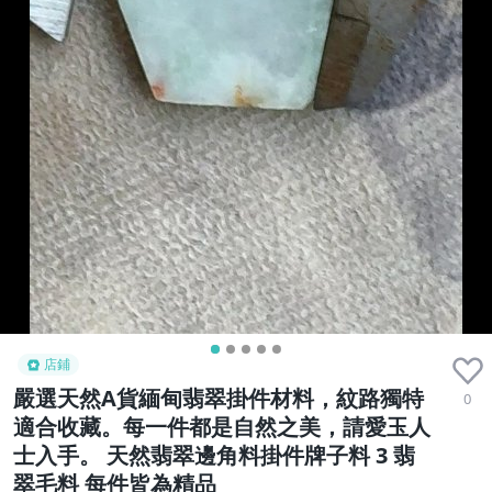
店鋪
嚴選天然A貨緬甸翡翠掛件材料，紋路獨特
0
適合收藏。每一件都是自然之美，請愛玉人
士入手。 天然翡翠邊角料掛件牌子料 3 翡
翠毛料 每件皆為精品