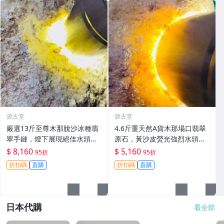
源古堂
源古堂
嚴選13斤至尊木那脫沙冰種翡
4.6斤重天然A貨木那場口翡翠
翠手鏈，燈下展現絕佳水頭與
原石，黃沙皮熒光強烈水頭
色韻，精緻美態令人愛不釋
足，種水佳手感覺壓實形體整
$ 8,160
$ 5,160
95折
95折
手，適合收藏或佩戴A貨翡翠#
齊，嚴選適合雕刻成手鐲掛
折扣碼
直購
折扣碼
直購
翡翠 #天然翡翠 #A貨翡翠玉石
件，支持檢測代工。原石未動
皮殼完整沙粒感強，可
日本代購
看全部