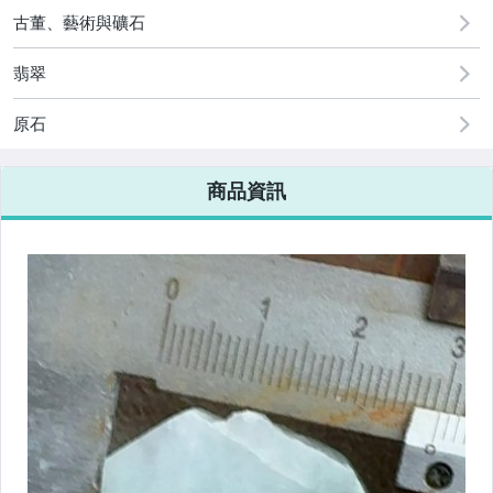
[全店] 粉絲專享
古董、藝術與礦石
翡翠
原石
商品資訊