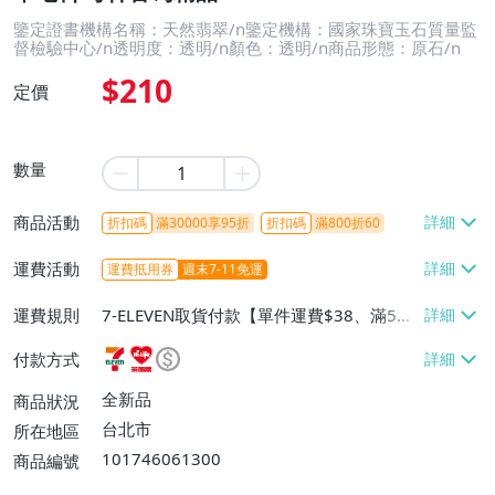
鑒定證書機構名稱：天然翡翠/n鑒定機構：國家珠寶玉石質量監
督檢驗中心/n透明度：透明/n顏色：透明/n商品形態：原石/n
$210
定價
數量
商品活動
折扣碼
滿30000享95折
折扣碼
滿800折60
運費活動
運費抵用券
週末7-11免運
運費規則
7-ELEVEN取貨付款【單件運費$38、滿5件
或消費滿$1298免運費】、7-ELEVEN取貨
付款方式
不付款【免運費】、萊爾富取貨付款【單件
運費$60、滿5件或消費滿$1298免運
全新品
商品狀況
費】、宅配/貨運【單件運費$120、滿5件
台北市
所在地區
或消費滿$1598免運費】
101746061300
商品編號