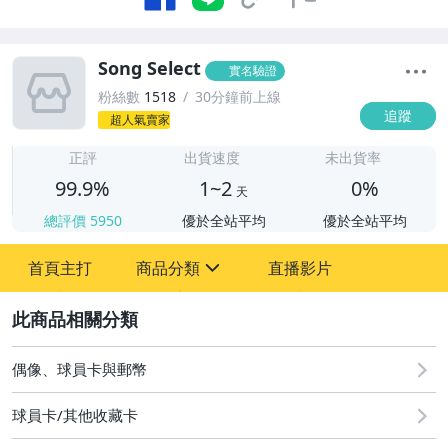
Song Select
實名驗證
粉絲數
1518
30分鐘前上線
追蹤
超人氣賣家
1
正評
出貨速度
未出貨率
99.9%
1~2
0%
天
總評價
5950
優於全站平均
優於全站平均
首頁主打
商品分類
直播影片
sign
2
玩具、模型與公仔
偶像、球員卡與郵幣
偶像、球員卡與郵幣
球員卡/其他收藏卡