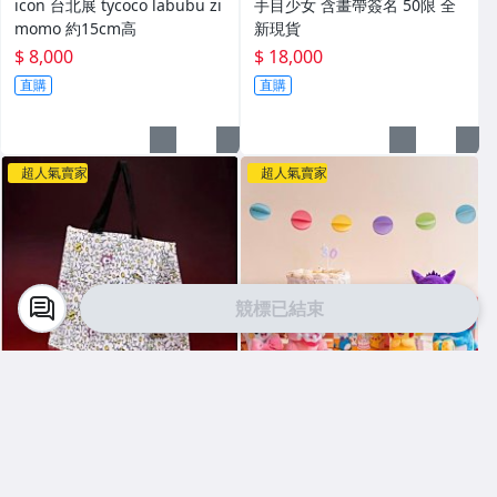
icon 台北展 tycoco labubu zi
手目少女 含畫帶簽名 50限 全
momo 約15cm高
新現貨
$ 8,000
$ 18,000
直購
直購
超人氣賣家
超人氣賣家
競標已結束
Song Select
Song Select
ZOA FRIENDS GD GD貓 大購
韓國限定 30週年 保可夢 生日
物袋 全新現貨
派對 吊飾 已拆確認款/盲盒 現
貨
$ 250
$ 400
~
$ 500