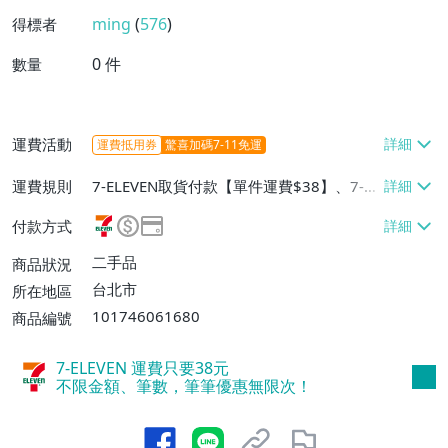
ming
(
576
)
得標者
0
件
數量
運費活動
運費抵用券
驚喜加碼7-11免運
運費規則
7-ELEVEN取貨付款【單件運費$38】、7-EL
EVEN取貨不付款【單件運費$38】、郵局掛
付款方式
號【單件運費$60】
二手品
商品狀況
台北市
所在地區
101746061680
商品編號
7-ELEVEN 運費只要
38
元
不限金額、筆數，筆筆優惠無限次！