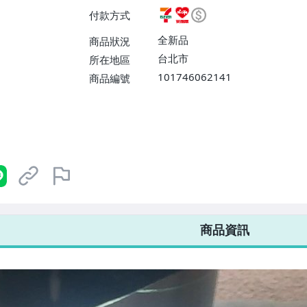
ELEVEN取貨不付款【免運費】
付款方式
或消費滿$1298免運費】、宅配
$1598免運費】
全新品
商品狀況
台北市
所在地區
101746062141
商品編號
7-ELEVEN 運費只要
38
元
不限金額、筆數，筆筆優惠無限次！
商品資訊