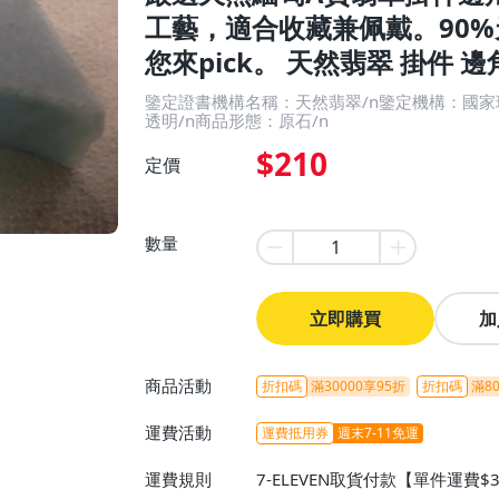
工藝，適合收藏兼佩戴。90
您來pick。 天然翡翠 掛件 邊
鑒定證書機構名稱：天然翡翠/n鑒定機構：國家
透明/n商品形態：原石/n
$210
定價
數量
立即購買
加
商品活動
折扣碼
滿30000享95折
折扣碼
滿80
運費活動
運費抵用券
週末7-11免運
運費規則
7-ELEVEN取貨付款【單件運費$