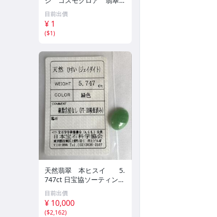
シ コスモクロア 翡翠輝
石 原石20.16g^ ^激レア
目前出價
石^ ^
¥ 1
(
$1
)
天然翡翠 本ヒスイ 5.
747ct 日宝協ソーティン
グ ルース 天然ひす
目前出價
い
¥ 10,000
(
$2,162
)