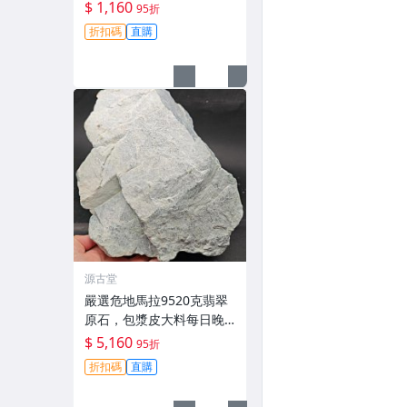
晚11點截拍。 危地馬拉 翡
$ 1,160
95折
翠原石 大料
折扣碼
直購
源古堂
嚴選危地馬拉9520克翡翠
原石，包漿皮大料每日晚1
1點拍賣截標，真實成交保
$ 5,160
95折
證！翡翠原石 拍賣 9520克
折扣碼
直購