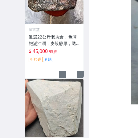
源古堂
嚴選22公斤老坑會，色澤
飽滿油潤，皮殼醇厚，透
著迷人的黃霧光澤 翡翠 A
$ 45,000
95折
貨 玉石
折扣碼
直購