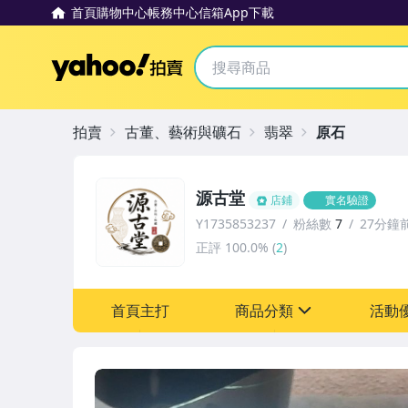
首頁
購物中心
帳務中心
信箱
App下載
Yahoo拍賣
拍賣
古董、藝術與礦石
翡翠
原石
源古堂
店鋪
實名驗證
Y1735853237
粉絲數
7
27分鐘
正評
100.0%
(
2
)
首頁主打
商品分類
活動
sign
其它
[全店] 周年慶
[全店] 粉絲專享