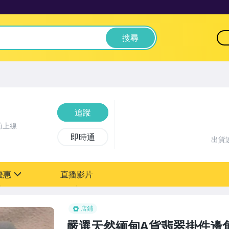
搜尋
追蹤
前上線
即時通
出貨
優惠
直播影片
sign
店鋪
嚴選天然緬甸A貨翡翠掛件邊角