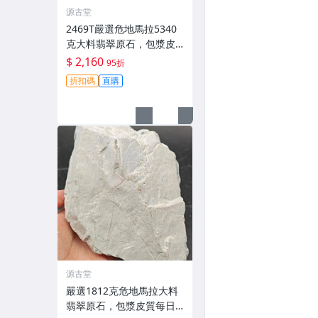
源古堂
2469T嚴選危地馬拉5340
克大料翡翠原石，包漿皮
質每日拍賣截拍11點，真
$ 2,160
95折
實成交等您來！翡翠 原石
折扣碼
直購
包漝
源古堂
嚴選1812克危地馬拉大料
翡翠原石，包漿皮質每日