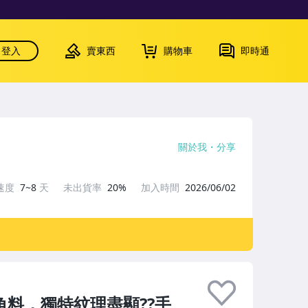
登入
賣東西
購物車
即時通
關於我
分享
速度
7~8
天
未出貨率
20%
加入時間
2026/06/02
料，獨特紋理盡顯??手