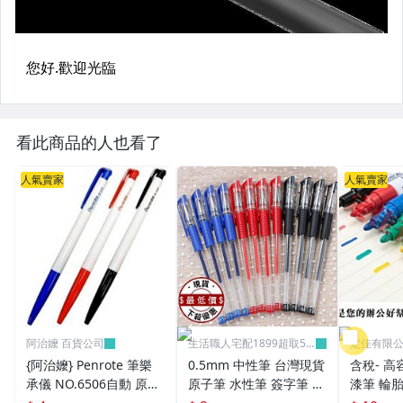
看此商品的人也看了
人氣賣家
人氣賣家
阿治嬤 百貨公司
生活職人宅配1899超取59
定佳有限公司
9
{阿治嬤} Penrote 筆樂
0.5mm 中性筆 台灣現貨
含稅- 高
承儀 NO.6506自動 原子
原子筆 水性筆 簽字筆 原
漆筆 輪胎
筆 贈品筆 廣告筆 0.5m
珠筆 鋼珠筆 批發 文具
補漆 12