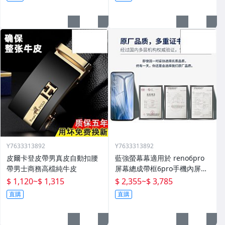
Y7633313892
Y7633313892
皮爾卡登皮帶男真皮自動扣腰
藍強螢幕幕適用於 reno6pro
帶男士商務高檔純牛皮
屏幕總成帶框6pro手機內屏外
屏修復碎屏觸摸顯示屏o 拆機
$ 1,120
~
$ 1,315
$ 2,355
~
$ 3,785
更換液晶玻璃維
直購
直購