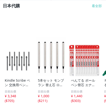
日本代購
看全部
Kindle Scribe ペ
5本セット モンブ
ぺんてる ボール
ン 交換用ペン先
ラン 替え芯 ロー
ペン替芯 エナー
バランスタイプ
ラーボール用 リ
ジェル 0.5mm XL
目前出價
目前出價
目前出價
ブラック
フィル 互換品 黒
RN5-B 赤 10本
¥ 3,348
¥ 1,000
¥ 1,440
¥
M 中字 01
(
$705
)
(
$211
)
(
$303
)
(