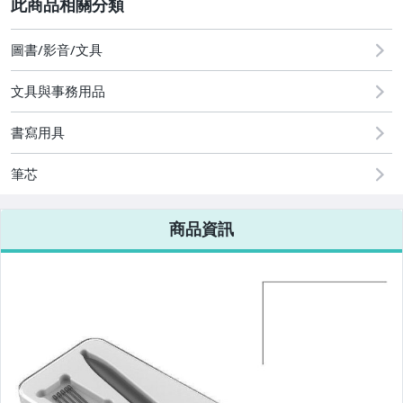
2
圖書/影音/文具
圖書/影音/文具
文具與事務用品
古董、藝術與礦石
書寫用具
手機、配件與通訊
美容保養與彩妝
筆芯
電腦、平板與周邊
商品資訊
相機、攝影與周邊
運動、戶外與休閒
嬰幼兒與孕婦
汽機車精品百貨
居家、家具與園藝