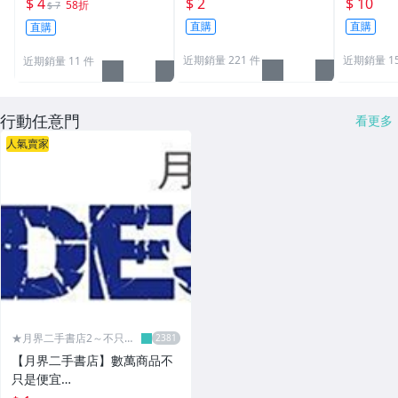
$ 4
$ 2
$ 10
58折
$ 7
m
學生 辦公用品 生活職人
直購
直購
直購
【B072】
近期銷量 221 件
近期銷量 15
近期銷量 11 件
行動任意門
看更多
人氣賣家
★月界二手書店2～不只是
便宜...★
【月界二手書店】數萬商品不
只是便宜…