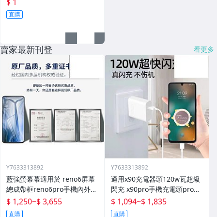
$ 1
直購
賣家最新刊登
看更多
Y7633313892
Y7633313892
藍強螢幕幕適用於 reno6屏幕
適用x90充電器頭120w瓦超級
總成帶框reno6pro手機內外顯
閃充 x90pro手機充電頭pro快
示屏拆機原廠更換液晶玻璃維
充插頭mcarney數據線80w套
$ 1,250
~
$ 3,655
$ 1,094
~
$ 1,835
修一體屏內屏外屏
裝
直購
直購