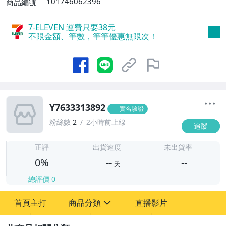
101746062396
商品編號
7-ELEVEN 運費只要
38
元
不限金額、筆數，筆筆優惠無限次！
Y7633313892
實名驗證
粉絲數
2
2小時前上線
追蹤
-
-
正評
出貨速度
未出貨率
0%
--
--
天
總評價
0
-
首頁主打
商品分類
直播影片
-
sign