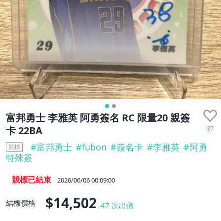
富邦勇士 李雅英 阿勇簽名 RC 限量20 親簽
37
卡 22BA
#
富邦勇士
#
fubon
#
簽名卡
#
李雅英
#
阿勇
競標
特殊簽
競標已結束
2026/06/06 00:09:00
$14,502
結標價格
47
次出價