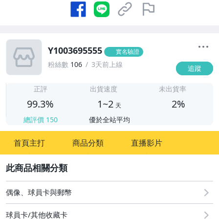
Y1003695555
實名驗證
粉絲數
106
3天前上線
追蹤
1
正評
出貨速度
未出貨率
99.3%
1~2
2%
天
總評價
150
優於全站平均
首頁主打
商品分類
直播影片
2
偶像、球員卡與郵幣
球員卡/其他收藏卡