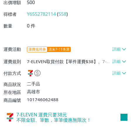
500
出價增額
Y6552782114
(
558
)
得標者
0
件
數量
運費活動
運費抵用券
週末7-11免運
運費規則
7-ELEVEN取貨付款【單件運費$38】、7-EL
EVEN取貨不付款【單件運費$38】、郵局掛
付款方式
號【單件運費$60】
二手品
商品狀況
高雄市
所在地區
101746062488
商品編號
7-ELEVEN 運費只要
38
元
不限金額、筆數，筆筆優惠無限次！