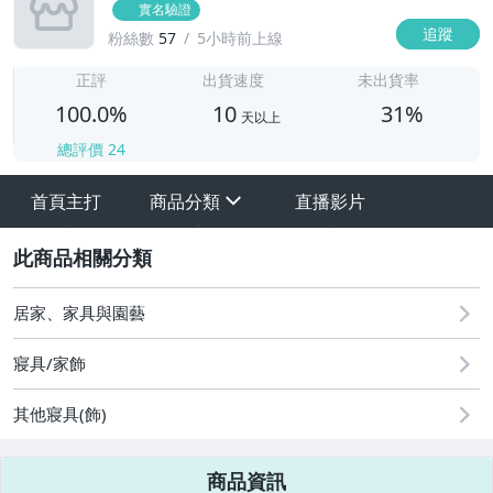
實名驗證
追蹤
粉絲數
57
5小時前上線
1
正評
出貨速度
未出貨率
100.0%
10
31%
天以上
總評價
24
首頁主打
商品分類
直播影片
sign
其它
2
居家、家具與園藝
寢具/家飾
其他寢具(飾)
商品資訊