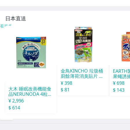
傾斜枕 折りたた
気毛布 電気掛け
み クッション in
毛布 ひざ掛け cc
074
058-100
8
日本直送
看更多
金鳥KINCHO 垃圾桶
EART
廚餘薄荷消臭貼片 約
果蠅誘捕
30天分
¥ 398
¥ 698
大木 睡眠改善機能食
$ 81
$ 143
品NERUNODA 4粒22
袋
¥ 2,996
$ 614