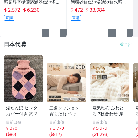
泵超靜音循環過濾器魚池潛水
循環砂缸魚池浴池沙缸水泵一
底吸變頻水陸
體機水處理設備
$ 2,572
~
$ 6,230
$ 472
~
$ 33,984
直購
直購
日本代購
看全部
湯たんぽ ピンク
三角クッション
電気毛布 ふわと
カバー付き 約 20
背もたれ ベッド
ろ 2枚合わせ 厚
センチ×30センチ
高反発 介護 逆流
手 ハーフ 洗える
目前出價
目前出價
目前出價
寝具 ゆたんぽ ユ
性食道炎 三角枕
電気敷き毛布 電
¥ 370
¥ 3,779
¥ 5,979
¥
タンポ 防寒
寝返り 洗濯 体位
気ひざ掛け 敷き
(
$80
)
(
$817
)
(
$1,293
)
(
変換 25D まくら
毛布 掛け敷き電