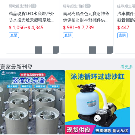
緹歐婭生活館
緹歐婭生活館
緹歐婭生
精品現貨LED水底燈戶外
義烏樹脂金色元寶財神爺
汽車擺件
防水投光燈景觀噴泉燈泳
佛像招財財神爺擺件供奉
觀音擺飾
池燈魚池燈水下射燈七彩
金色財神爺
安符車內
$ 1,056
~
$ 4,345
$ 981
~
$ 7,739
$ 447
24V
直購
直購
直購
賣家最新刊登
看更多