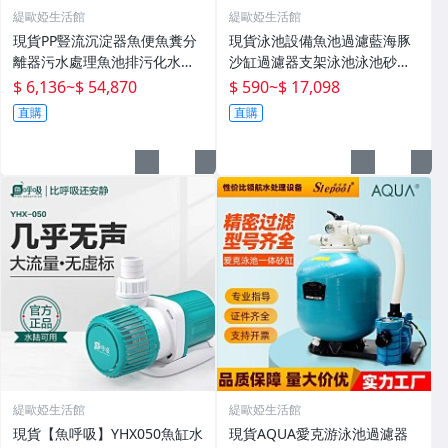
緹歐婭生活館
緹歐婭生活館
現貨PP豎流沉淀器魚便魚糞分
現貨泳池設備魚池過濾藍海豚
離器污水處理魚池排污化水產
沙缸過濾器支架泳池泳池砂缸
殖設備
水泵機組
$ 6,136
~
$ 54,870
$ 590
~
$ 17,098
直購
直購
緹歐婭生活館
緹歐婭生活館
現貨【魚呼吸】YHX050魚缸水
現貨AQUA愛克游泳池過濾器