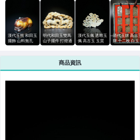
漢代玉熊 和田玉
明代和田玉雙馬
漢代玉佩 透雕玉
清代玉牌 高古
擺飾 山料無孔
山子擺件 打燈通
佩 高古玉 玉質
牌 十二枚 白玉
非染色 5.5cm
透 20cm 747.3g
溫潤 包漿自然
山料 擺件 打燈
74g
文玩擺件
通透 包漿自然
商品資訊