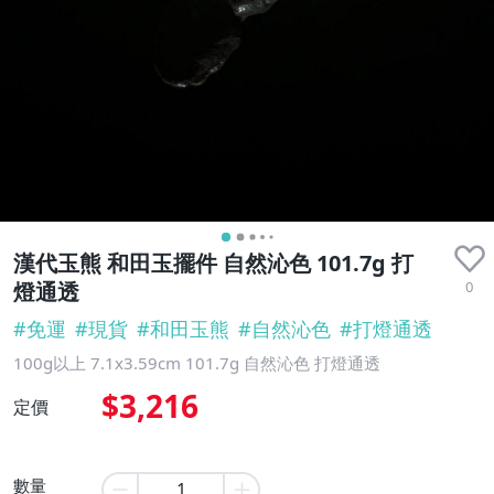
漢代玉熊 和田玉擺件 自然沁色 101.7g 打
0
燈通透
#
免運
#
現貨
#
和田玉熊
#
自然沁色
#
打燈通透
100g以上 7.1x3.59cm 101.7g 自然沁色 打燈通透
$3,216
定價
數量