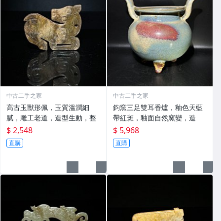
中古二手之家
中古二手之家
高古玉獸形佩，玉質溫潤細
鈞窯三足雙耳香爐，釉色天藍
膩，雕工老道，造型生動，整
帶紅斑，釉面自然窯變，造
$ 2,548
$ 5,968
直購
直購