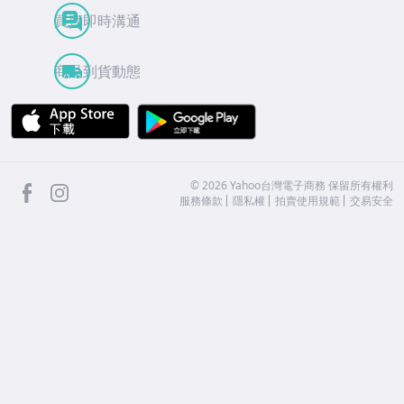
買賣即時溝通
商品到貨動態
APP Store
Google Play
facebook
Instagram
©
2026
Yahoo台灣電子商務 保留所有權利
服務條款
隱私權
拍賣使用規範
交易安全