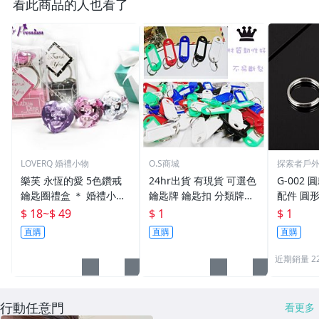
看此商品的人也看了
LOVERQ 婚禮小物
O.S商城
探索者戶
樂芙 永恆的愛 5色鑽戒
24hr出貨 有現貨 可選色
G-002 圓
鑰匙圈禮盒 ＊ 婚禮小物
鑰匙牌 鑰匙扣 分類牌鎖
配件 圓
二次進場 工商禮贈品 戒
匙 分類牌 塑膠鑰匙牌 鑰
鑰匙圈 
$ 18
~
$ 49
$ 1
$ 1
指鑰匙圈 鑽石鑰匙扣 大
匙扣 號碼牌 分類牌 標記
單個鑰匙
直購
直購
直購
鑽戒 送客禮 活動贈品
鑰匙吊牌 掛牌
近期銷量 2
行動任意門
看更多