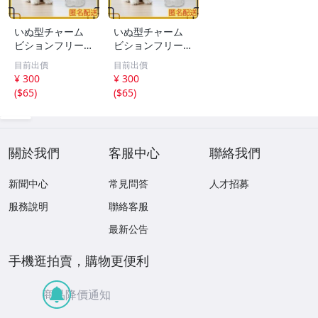
いぬ型チャーム
いぬ型チャーム
ビションフリーゼ
ビションフリーゼ
アクセサリー キ
アクセサリー キ
目前出價
目前出價
ーホルダー ペア
ーホルダー ペア
¥ 300
¥ 300
思い出
思い出
(
$65
)
(
$65
)
關於我們
客服中心
聯絡我們
新聞中心
常見問答
人才招募
服務說明
聯絡客服
最新公告
手機逛拍賣，購物更便利
商品降價通知