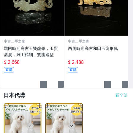
中古二手之家
中古二手之家
戰國時期高古玉雙龍佩，玉質
西周時期高古和田玉龍形佩
溫潤，雕工精細，雙龍造型
$ 2,668
$ 2,488
直購
直購
日本代購
看全部