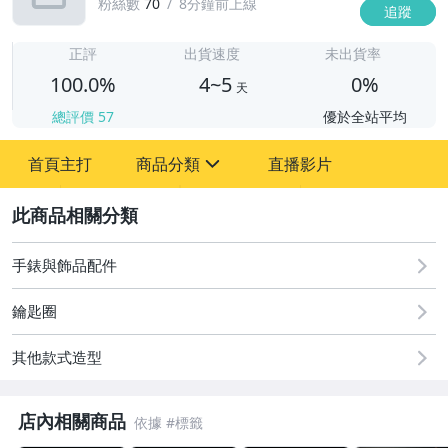
粉絲數
70
8分鐘前上線
追蹤
4
正評
出貨速度
未出貨率
100.0%
4~5
0%
天
總評價
57
優於全站平均
首頁主打
商品分類
直播影片
sign
2
古董、藝術與礦石
居家、家具與園藝
手錶與飾品配件
偶像、球員卡與郵幣
鑰匙圈
女裝與服飾配件
其他款式造型
手錶與飾品配件
店內相關商品