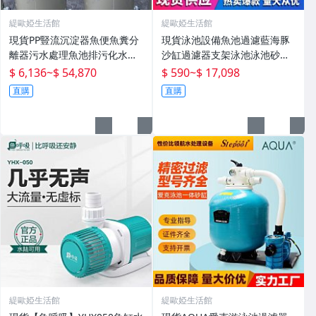
緹歐婭生活館
緹歐婭生活館
現貨PP豎流沉淀器魚便魚糞分
現貨泳池設備魚池過濾藍海豚
離器污水處理魚池排污化水產
沙缸過濾器支架泳池泳池砂缸
殖設備
水泵機組
$ 6,136
~
$ 54,870
$ 590
~
$ 17,098
直購
直購
緹歐婭生活館
緹歐婭生活館