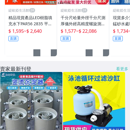
緹歐婭生活館
緹歐婭生活館
緹歐婭生
精品現貨產品LED樹脂填
千分尺哈量外徑千分尺測
現貨多介
充水下PAR56 2835 平板
厚儀外經高精度螺旋測微
錳砂水處
泳池燈 par56泳池燈
器0-25-50-75-300mm
除鐵除錳
$ 1,595
~
$ 2,640
$ 1,577
~
$ 22,086
$ 1,734
直購
直購
直購
賣家最新刊登
看更多