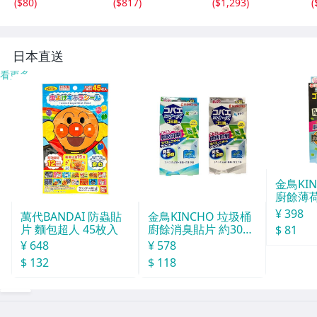
(
$80
)
(
$817
)
(
$1,293
)
(
変換 25D まくら
毛布 掛け敷き電
傾斜枕 折りたた
気毛布 電気掛け
み クッション in
毛布 ひざ掛け cc
074
058-100
8
日本直送
看更多
金鳥KI
廚餘薄
30天分
¥ 398
萬代BANDAI 防蟲貼
金鳥KINCHO 垃圾桶
片 麵包超人 45枚入
廚餘消臭貼片 約30天
$ 81
分
¥ 648
¥ 578
$ 132
$ 118