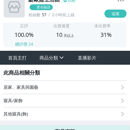
店鋪
實名驗證
追蹤
粉絲數
57
2小時前上線
1
正評
出貨速度
未出貨率
100.0%
10
31%
天以上
總評價
24
首頁主打
商品分類
直播影片
sign
其它
2
居家、家具與園藝
寢具/家飾
其他寢具(飾)