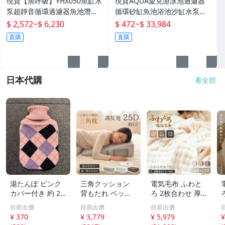
現貨【魚呼吸】YHX050魚缸水
現貨AQUA愛克游泳池過濾器
泵超靜音循環過濾器魚池潛水
循環砂缸魚池浴池沙缸水泵一
底吸變頻水陸
體機水處理設備
$ 2,572
~
$ 6,230
$ 472
~
$ 33,984
直購
直購
日本代購
看全部
湯たんぽ ピンク
三角クッション
電気毛布 ふわと
カバー付き 約 20
背もたれ ベッド
ろ 2枚合わせ 厚
センチ×30センチ
高反発 介護 逆流
手 ハーフ 洗える
目前出價
目前出價
目前出價
寝具 ゆたんぽ ユ
性食道炎 三角枕
電気敷き毛布 電
¥ 370
¥ 3,779
¥ 5,979
¥
タンポ 防寒
寝返り 洗濯 体位
気ひざ掛け 敷き