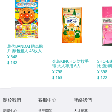
萬代BANDAI 防蟲貼
片 麵包超人 45枚入
¥ 648
SHO-
金鳥KINCHO 防蚊手
$ 132
比 瀏海
環 大人專用 6入
¥ 598
¥ 798
$ 122
$ 163
關於我們
客服中心
聯絡我們
新聞中心
常見問答
人才招募