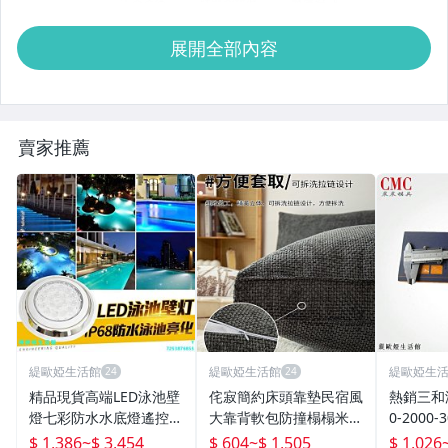
展開全部內容
賣家推薦
緹歐婭生活館
緹歐婭生活館
緹歐婭生
精品現貨高端LED泳池壁
侘寂簡約床頭靠墊民宿風
熱銷三和游
燈七彩防水水底燈遙控水
大靠背軟包防撞榻榻米靠
0-2000-
池燈水下燈側壁燈噴泉燈
背沙發靠枕靠背墊
型國產高
$ 1,386
~
$ 3,454
$ 604
~
$ 1,505
$ 1,026