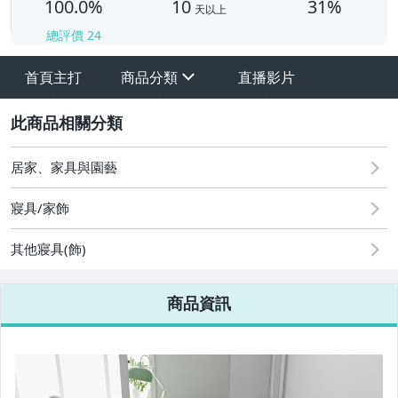
100.0%
10
31%
天以上
總評價
24
首頁主打
商品分類
直播影片
sign
其它
2
居家、家具與園藝
寢具/家飾
其他寢具(飾)
商品資訊