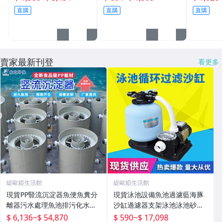
直購
直購
直購
賣家最新刊登
看更多
緹歐婭生活館
緹歐婭生活館
現貨PP豎流沉淀器魚便魚糞分
現貨泳池設備魚池過濾藍海豚
離器污水處理魚池排污化水產
沙缸過濾器支架泳池泳池砂缸
殖設備
水泵機組
$ 6,136
~
$ 54,870
$ 590
~
$ 17,098