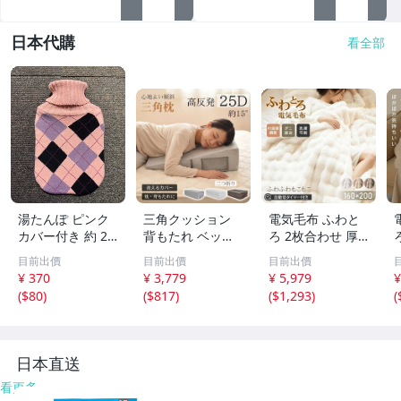
日本代購
看全部
湯たんぽ ピンク
三角クッション
電気毛布 ふわと
カバー付き 約 20
背もたれ ベッド
ろ 2枚合わせ 厚
センチ×30センチ
高反発 介護 逆流
手 ハーフ 洗える
目前出價
目前出價
目前出價
寝具 ゆたんぽ ユ
性食道炎 三角枕
電気敷き毛布 電
¥ 370
¥ 3,779
¥ 5,979
¥
タンポ 防寒
寝返り 洗濯 体位
気ひざ掛け 敷き
(
$80
)
(
$817
)
(
$1,293
)
(
変換 25D まくら
毛布 掛け敷き電
傾斜枕 折りたた
気毛布 電気掛け
み クッション in
毛布 ひざ掛け cc
074
058-100
8
日本直送
看更多