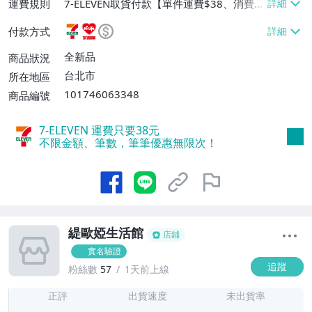
運費規則
7-ELEVEN取貨付款【單件運費$38、消費滿
$990免運費】、萊爾富取貨付款【單件運
付款方式
費$60、消費滿$990免運費】
全新品
商品狀況
台北市
所在地區
101746063348
商品編號
7-ELEVEN 運費只要
38
元
不限金額、筆數，筆筆優惠無限次！
緹歐婭生活館
店鋪
實名驗證
追蹤
粉絲數
57
1天前上線
1
正評
出貨速度
未出貨率