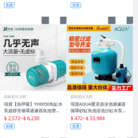
直購
直購
緹歐婭生活館
緹歐婭生活館
現貨【魚呼吸】YHX050魚缸水
現貨AQUA愛克游泳池過濾器
泵超靜音循環過濾器魚池潛水
循環砂缸魚池浴池沙缸水泵一
底吸變頻水陸
體機水處理設備
$ 2,572
~
$ 6,230
$ 472
~
$ 33,984
直購
直購