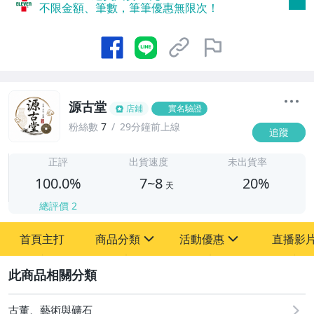
不限金額、筆數，筆筆優惠無限次！
源古堂
店鋪
實名驗證
粉絲數
7
29分鐘前上線
追蹤
7
正評
出貨速度
未出貨率
100.0%
7~8
20%
天
總評價
2
首頁主打
商品分類
活動優惠
直播影
sign
sign
2
其它
[全店] 周年慶
[全店] 粉絲專享
古董、藝術與礦石