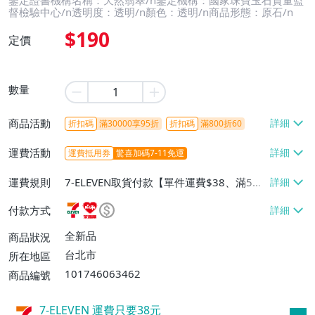
鑒定證書機構名稱：天然翡翠/n鑒定機構：國家珠寶玉石質量監
督檢驗中心/n透明度：透明/n顏色：透明/n商品形態：原石/n
$190
定價
數量
商品活動
折扣碼
滿30000享95折
折扣碼
滿800折60
運費活動
運費抵用券
驚喜加碼7-11免運
運費規則
7-ELEVEN取貨付款【單件運費$38、滿5件
或消費滿$1298免運費】、7-ELEVEN取貨
付款方式
不付款【免運費】、萊爾富取貨付款【單件
運費$60、滿5件或消費滿$1298免運
全新品
商品狀況
費】、宅配/貨運【單件運費$120、滿5件
台北市
所在地區
或消費滿$1598免運費】
101746063462
商品編號
7-ELEVEN 運費只要
38
元