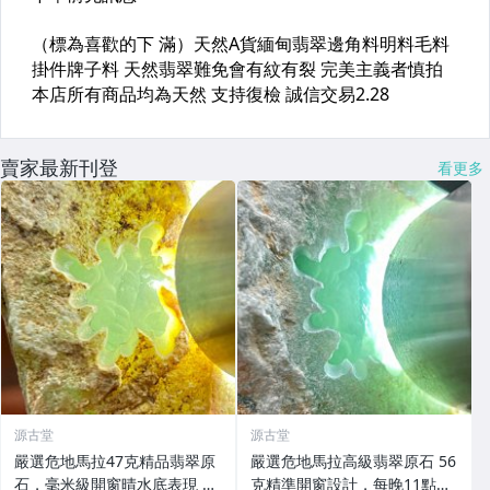
賣家最新刊登
看更多
源古堂
源古堂
嚴選危地馬拉47克精品翡翠原
嚴選危地馬拉高級翡翠原石 56
石，毫米級開窗晴水底表現 翡
克精準開窗設計，每晚11點截