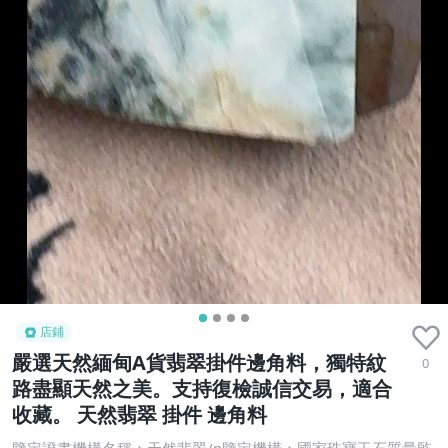
店鋪
嚴選天然緬甸A貨翡翠掛件邊角料，獨特紋
0
路盡顯天然之美。支持復檢誠信交易，適合
收藏。 天然翡翠 掛件 邊角料