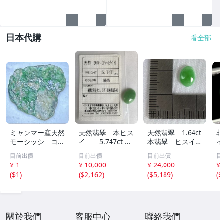
日本代購
看全部
ミャンマー産天然
天然翡翠 本ヒス
天然翡翠 1.64ct
モーシッシ コス
イ 5.747ct 日
本翡翠 ヒスイ
モクロア 翡翠輝
宝協ソーティン
ジェイダイト ル
目前出價
目前出價
目前出價
石 原石20.16g^
グ ルース
ース
¥ 1
¥ 10,000
¥ 24,000
¥
^激レア石^ ^
天然ひすい
(
$1
)
(
$2,162
)
(
$5,189
)
(
關於我們
客服中心
聯絡我們