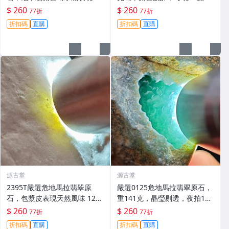
翠原石 危地馬拉 經典切片
拍，實惠公開拍賣。晴水底表
$ 260
$ 260
77折
77折
現精彩，適合收藏與鑑賞。 晴
折扣碼
直購
折扣碼
直購
水底 翡翠原石 危地馬拉
源古堂
源古堂
2395T嚴選危地馬拉翡翠原
嚴選0125危地馬拉翡翠原石，
石，包漿皮表現天然風味 129
重141克，晶瑩剔透，夜拍11
克 每晚11點截拍 獻給您獨特
點截標，真誠奉上，期待您的
$ 260
$ 260
77折
77折
收藏機會 翡翠 原石 番茄
收藏。危地馬拉 翡翠 拍賣
折扣碼
直購
折扣碼
直購