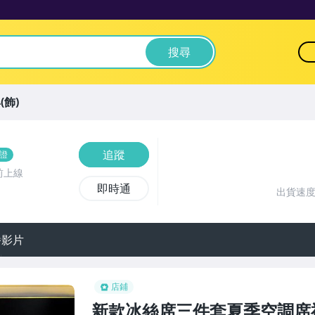
搜尋
(飾)
追蹤
證
前上線
即時通
出貨速
播影片
店鋪
新款冰絲席三件套夏季空調席禮