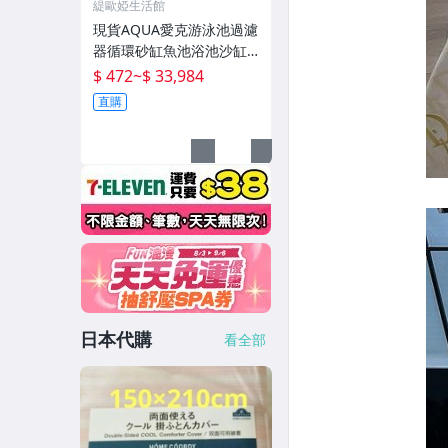
緹歐婭生活館
現貨AQUA愛克游泳池過濾
器循環砂缸魚池浴池沙缸
水泵一體機水處理設備
$ 472
~
$ 33,984
直購
日本代購
看全部