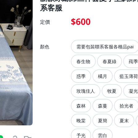
系客服
$600
定價
顏色
需要包裝聯系客服各種品pai
春生物
春夏綠
莼季
惑季
橘月
藍玉薄荷
玫瑰佳人
牧夏
凝光
森林
森蔓
拾光者
晚棠
夏簡
夏末
予光
蕓白