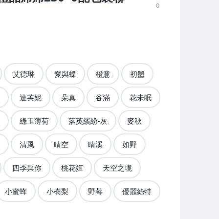
0
艾德琳
愛與蝶
橙意
初墨
達芙妮
朵真
谷滿
花未眠
綠玉薄荷
落英繽紛-灰
麥秋
清風
晴空
晴溪
如野
四季與你
桃花姬
天空之境
小蜜蜂
小樹梨
野莓
優麗絲特