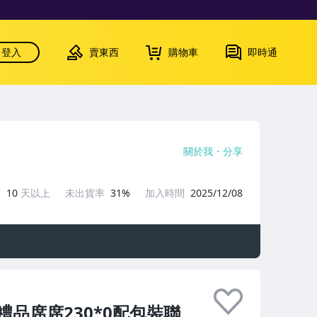
登入
賣東西
購物車
即時通
關於我
分享
度
10
天以上
未出貨率
31%
加入時間
2025/12/08
品席席230*0配包裝聯