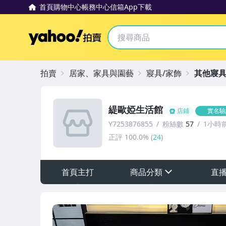
首頁
購物中心
帳務中心
信箱
App下載
Yahoo拍賣
拍賣
居家、家具與園藝
寢具/家飾
其他寢具
緹歐婭生活館
店鋪
實名驗
Y7253876855
粉絲數
57
1小時
正評
100.0%
(
24
)
首頁主打
商品分類
直
sign
其它