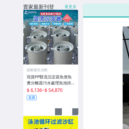
賣家最新刊登
看更多
緹歐婭生活館
現貨PP豎流沉淀器魚便魚
糞分離器污水處理魚池排
污化水產殖設備
$ 6,136
~
$ 54,870
直購