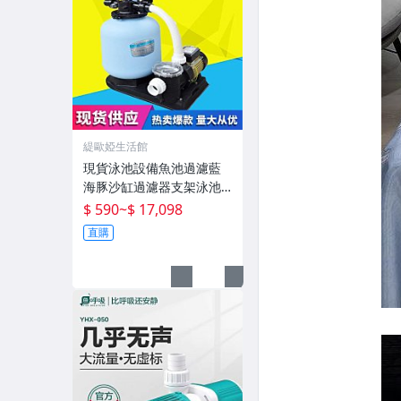
緹歐婭生活館
現貨泳池設備魚池過濾藍
海豚沙缸過濾器支架泳池
泳池砂缸水泵機組
$ 590
~
$ 17,098
直購