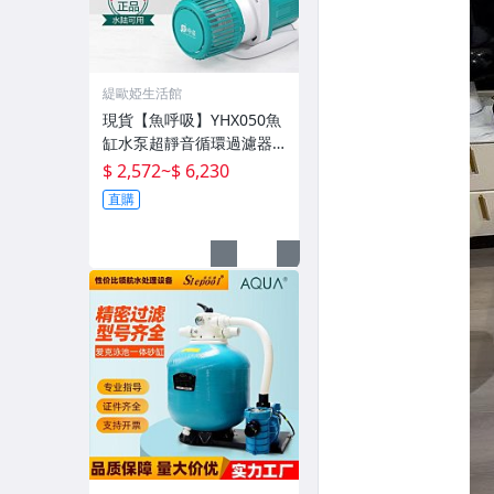
緹歐婭生活館
現貨【魚呼吸】YHX050魚
缸水泵超靜音循環過濾器
魚池潛水底吸變頻水陸
$ 2,572
~
$ 6,230
直購