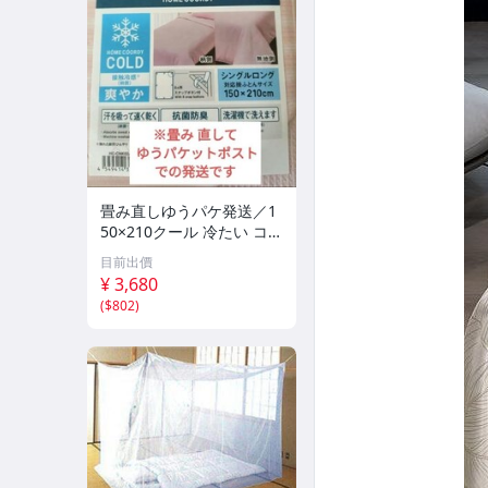
畳み直しゆうパケ発送／1
50×210クール 冷たい コー
ルド 接触冷感 掛ふとん
目前出價
カバー華やかピンク／布団
¥ 3,680
を入れずにひんやりケット
(
$802
)
にも