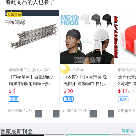
看此商品的人也看了
人氣賣家
飛輪單車工坊 (台北/桃園/高
★ 衣匠x3 ★
酷露馬休
雄)
【飛輪單車】白鐵鋼絲/
《衣匠》🇹🇼台灣製 吸
第六代青蛙燈 (附
鋼絲/幅條(附銅頭)~多種
濕排汗 運動頭巾 自行車
2電池*2
規格/一支價格需要多少
頭巾 機車 自行車小帽 海
警示燈 雙
$ 4
$ 90
$ 14
$ 19
買多少[1101]
盜帽﹝MG15﹞
車尾燈 前
直購
直購
直購
1
近期銷量 45 件
近期銷量 11 件
近期銷量 6
賣家最新刊登
看更多