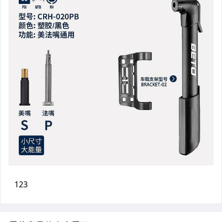
汽機車精品百貨
居家、家具與園藝
玩具、模型與公仔
男性精品與服飾
女裝與服飾配件
偶像、球員卡與郵幣
手錶與飾品配件
女包精品與女鞋
家電與影音視聽