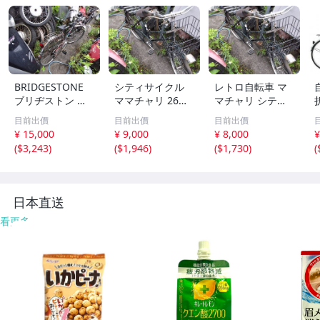
BRIDGESTONE
シティサイクル
レトロ自転車 マ
ブリヂストン 自
ママチャリ 26イ
マチャリ シティ
転車 レトロ 部品
ンチ ブラック 前
サイクル 26イン
目前出價
目前出價
目前出價
取り レストアベ
カゴ付き 現状渡
チ相当 ジャンク
¥ 15,000
¥ 9,000
¥ 8,000
¥
ース
し
部品取り
(
$3,243
)
(
$1,946
)
(
$1,730
)
(
日本直送
看更多