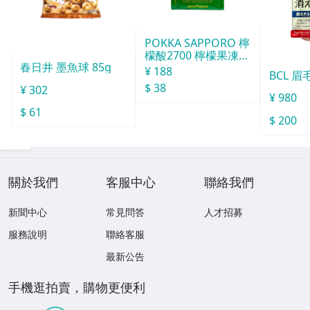
POKKA SAPPORO 檸
檬酸2700 檸檬果凍飲
春日井 墨魚球 85g
165g
¥ 188
BCL 眉
$ 38
¥ 302
¥ 980
$ 61
$ 200
關於我們
客服中心
聯絡我們
新聞中心
常見問答
人才招募
服務說明
聯絡客服
最新公告
手機逛拍賣，購物更便利