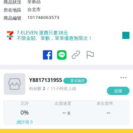
全新品
商品狀況
台北市
所在地區
101746063573
商品編號
7-ELEVEN 運費只要
38
元
不限金額、筆數，筆筆優惠無限次！
Y8817131955
實名驗證
粉絲數
2
11小時前上線
追蹤
-
-
正評
出貨速度
未出貨率
0%
--
--
天
總評價
0
-