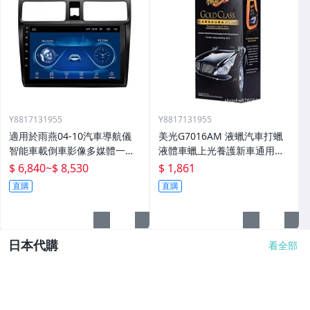
Y8817131955
Y8817131955
適用於雨燕04-10汽車導航儀
美光G7016AM 液蠟汽車打蠟
智能車載倒車影像多媒體一體
液體車蠟上光養護新車通用棕
機
櫚蠟
$ 6,840
~
$ 8,530
$ 1,861
直購
直購
日本代購
看全部