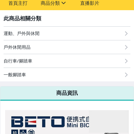
首頁主打
商品分類
直播影片
-
sign
2
運動、戶外與休閒
圖書/影音/文具
戶外休閒用品
古董、藝術與礦石
自行車/腳踏車
手機、配件與通訊
美容保養與彩妝
一般腳踏車
電腦、平板與周邊
商品資訊
相機、攝影與周邊
運動、戶外與休閒
嬰幼兒與孕婦