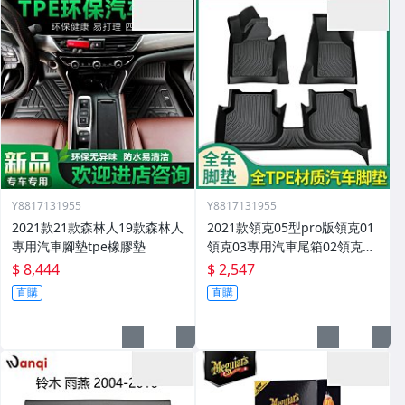
Y8817131955
Y8817131955
2021款21款森林人19款森林人
2021款領克05型pro版領克01
專用汽車腳墊tpe橡膠墊
領克03專用汽車尾箱02領克03
腳墊
$ 8,444
$ 2,547
直購
直購