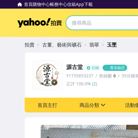
首頁
購物中心
帳務中心
信箱
App下載
Yahoo拍賣
拍賣
古董、藝術與礦石
翡翠
玉墜
源古堂
店鋪
實名驗證
Y1735853237
粉絲數
6
35分鐘
正評
100.0%
(
2
)
首頁主打
商品分類
活動
sign
其它
[全店] 周年慶
[全店] 粉絲專享