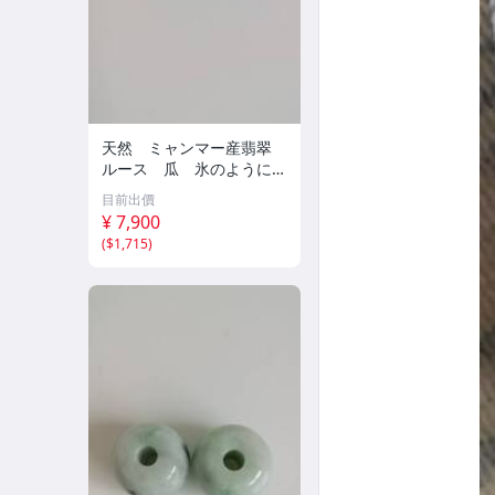
天然 ミャンマー産翡翠
ルース 瓜 氷のように透
き通る 17ｘ8.5ｘ2.4ｍ
目前出價
ｍ 3.5ct と 17.6ｘ11
¥ 7,900
ｘ2.8ｍｍ 4.5ct 穴なし
(
$1,715
)
260805