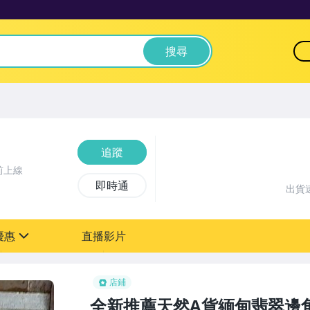
搜尋
追蹤
前上線
即時通
出貨
優惠
直播影片
sign
店鋪
全新推薦天然A貨緬甸翡翠邊