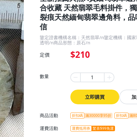
合收藏 天然翡翠毛料掛件，獨
裂痕天然緬甸翡翠邊角料，品
信
鑒定證書機構名稱：天然翡翠/n鑒定機構：國家
透明/n商品形態：原石/n
$210
定價
數量
立即購買
加
商品活動
折扣碼
滿30000享95折
折扣碼
滿80
運費活動
運費抵用券
驚喜$99免運