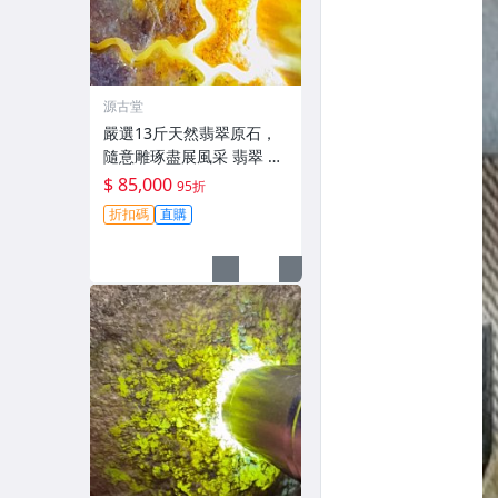
源古堂
嚴選13斤天然翡翠原石，
隨意雕琢盡展風采 翡翠 原
石 雕刻
$ 85,000
95折
折扣碼
直購