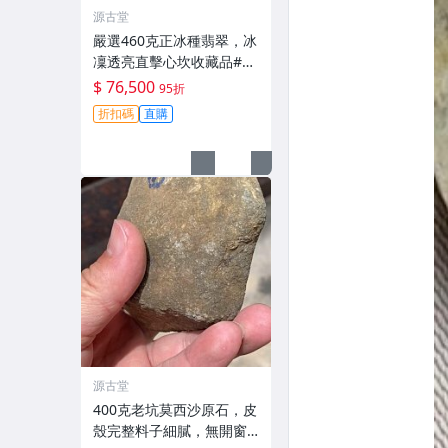
源古堂
嚴選460克正冰種翡翠，冰
凜透亮直擊心坎收藏品#翡
翠 #天然翡翠 #A貨翡翠玉
$ 76,500
95折
石
折扣碼
直購
源古堂
400克老坑莫西沙原石，皮
殼完整料子細膩，無開窗