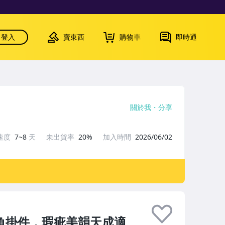
登入
賣東西
購物車
即時通
關於我
分享
速度
7~8
天
未出貨率
20%
加入時間
2026/06/02
角掛件，瑕疵美韻天成適