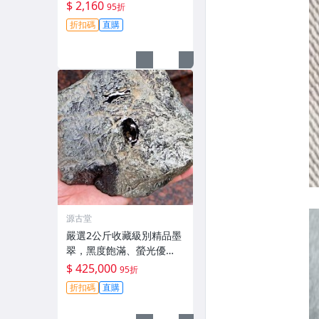
工藝原礦，適合手鐲及掛
$ 2,160
95折
件製作。嚴選天然A貨翡
折扣碼
直購
翠。 老坑翡翠 手鐲 掛件
源古堂
嚴選2公斤收藏級別精品墨
翠，黑度飽滿、螢光優
異，直擊心坎的絕版好物
$ 425,000
95折
翡翠 珍貴玉石 天然翡翠
折扣碼
直購