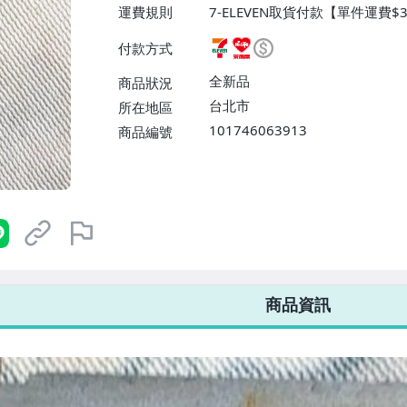
運費規則
7-ELEVEN取貨付款【單件運費$
ELEVEN取貨不付款【免運費】
付款方式
或消費滿$1298免運費】、宅配
$1598免運費】
全新品
商品狀況
台北市
所在地區
101746063913
商品編號
7-ELEVEN 運費只要
38
元
不限金額、筆數，筆筆優惠無限次！
商品資訊