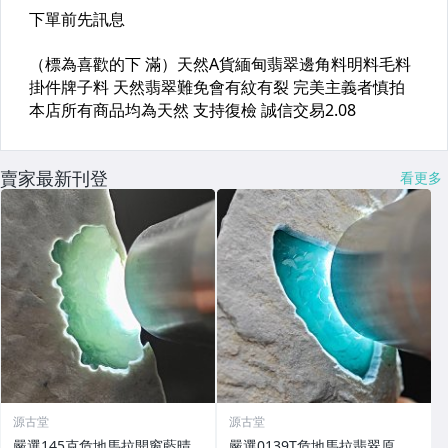
賣家最新刊登
看更多
源古堂
源古堂
嚴選145克危地馬拉開窗藍晴
嚴選0139T危地馬拉翡翠原