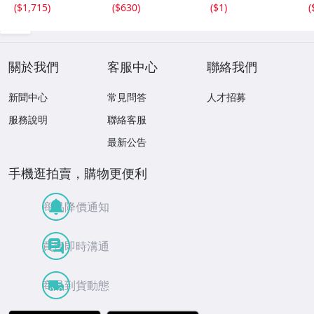
ｘ2.4ｍｍ 3.5ct
18.4ｘ13.3ｍｍ
重量約49.0g ヒス
(
$1,715
)
(
$630
)
(
$1
)
(
と 17.6ｘ11
43ct 注意事項
イ HE0806ろ
ｘ2.8ｍｍ 4.5ct
あり 260805
穴なし 260805
關於我們
客服中心
聯絡我們
新聞中心
常見問答
人才招募
服務說明
聯絡客服
最新公告
手機逛拍賣，購物更便利
商品降價通知
買賣即時溝通
商品到貨動態