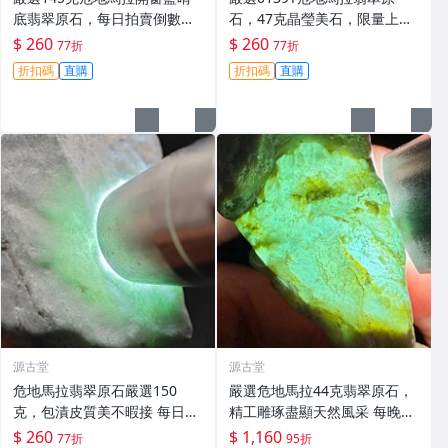
底翡翠原石，每日拍賣倒數計
石，47克晶瑩美石，限量上
時，即刻競拍。危地馬拉翡翠
拍，今夜11點截標！真實成交
$ 260
$ 260
77折
77折
擬價 藍色翡翠 晶塊 夜拍截標
等你來。危地馬拉 翡翠原石 拍
折扣碼
直購
折扣碼
直購
十一點
賣
源古堂
源古堂
危地馬拉翡翠原石嚴選150
嚴選危地馬拉44克翡翠原石，
克，包漬皮質美不暇接 每日拍
精工雕琢盡顯天然風采 每晚11
賣晚11點截標 真實成交 危地
點截標 日拍推薦 危地馬拉 翡
$ 260
$ 1,160
77折
95折