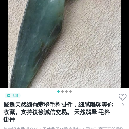
店鋪
嚴選天然緬甸翡翠毛料掛件，細膩雕琢等你
0
收藏。支持復檢誠信交易。 天然翡翠 毛料
掛件