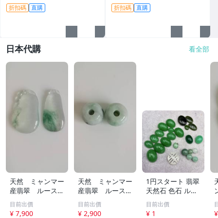
馬拉、翡翠原石、包漿皮
翠原石 雕琢作品
折扣碼
直購
折扣碼
直購
日本代購
看全部
天然 ミャンマー
天然 ミャンマー
1円スタート 翡翠
産翡翠 ルース
産翡翠 ルース
天然石 色石 ルー
瓜 氷のように透
18ｘ12.8ｍ
ス まとめ 大量 ジ
目前出價
目前出價
目前出價
き通る 17ｘ8.5
ｍ 40.5ct と
ュエリー 宝石 総
¥ 7,900
¥ 2,900
¥ 1
¥