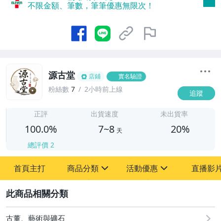
不限金額、筆數，筆筆優惠無限次！
源古堂
店鋪
實名驗證
粉絲數
7
2小時前上線
追蹤
7
正評
出貨速度
未出貨率
100.0%
7~8
20%
天
總評價
2
首頁主打
商品分類
活動優惠
直播影
sign
sign
2
其它
[全店] 周年慶
[全店] 粉絲專享
古董、藝術與礦石