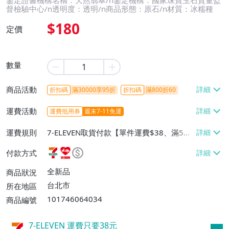
鑒定證書機構名稱：天然翡翠/n鑒定機構：國家珠寶玉石質量監
督檢驗中心/n透明度：透明/n商品形態：原石/n材質：冰糯種
$180
定價
數量
商品活動
折扣碼
滿30000享95折
折扣碼
滿800折60
運費活動
運費抵用券
週末7-11免運
運費規則
7-ELEVEN取貨付款【單件運費$38、滿5件
或消費滿$1298免運費】、7-ELEVEN取貨
付款方式
不付款【免運費】、萊爾富取貨付款【單件
運費$60、滿5件或消費滿$1298免運
全新品
商品狀況
費】、宅配/貨運【單件運費$120、滿5件
台北市
所在地區
或消費滿$1598免運費】
101746064034
商品編號
7-ELEVEN 運費只要
38
元