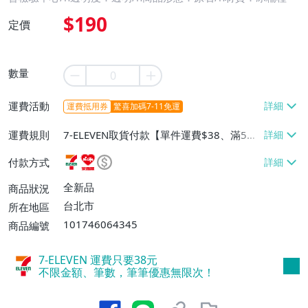
$190
定價
數量
運費活動
運費抵用券
驚喜加碼7-11免運
運費規則
7-ELEVEN取貨付款【單件運費$38、滿5件
或消費滿$1298免運費】、7-ELEVEN取貨
付款方式
不付款【免運費】、萊爾富取貨付款【單件
運費$60、滿5件或消費滿$1298免運
全新品
商品狀況
費】、宅配/貨運【單件運費$120、滿5件
台北市
所在地區
或消費滿$1598免運費】
101746064345
商品編號
7-ELEVEN 運費只要
38
元
不限金額、筆數，筆筆優惠無限次！