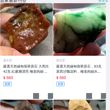
賣家最新刊登
看更多
源古堂
源古堂
嚴選天然緬甸翡翠原石 大馬坎
嚴選天然緬甸翡翠原石，83克
42克 紅霧層漂亮 種老肉細 裂
莫西沙飄花料，種老肉細水頭
痕少 油性佳 廚房用具收藏家必
佳，棉感迷人。 翡翠原石 綠色
$ 660
$ 660
備 古董 緬玉 翡翠
玉雕 翡翠玉石
直購
直購