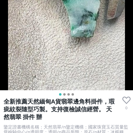
全新推薦天然緬甸A貨翡翠邊角料掛件，瑕
0
疵紋裂隨型巧製。支持復檢誠信經營。 天
然翡翠 掛件 辦
鑒定證書機構名稱：天然翡翠/n鑒定機構：國家珠寶玉石質量監
督檢驗中心/n透明度：透明/n商品形態：原石/n材質：冰糯種