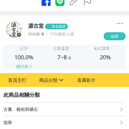
源古堂
實名驗證
粉絲數
6
17分鐘前上線
追蹤
7
正評
出貨速度
未出貨率
100.0%
7~8
20%
天
總評價
2
首頁主打
商品分類
直播影片
sign
2
古董、藝術與礦石
手錶與飾品配件
古董、藝術與礦石
翡翠