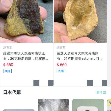
源古堂
源古堂
嚴選大馬坎天然緬甸翡翠原
嚴選天然緬甸大馬坎黃翡原
石，26克種老肉細，紅霧層迷
石，51克開窗美estone，種老
人 起冰水頭佳 裂痕清晰 經典
肉細水頭佳 黃翡 翡翠 大馬坎
$ 660
$ 660
藏品 大馬坎 天然翡翠 原石
直購
直購
日本代購
看全部