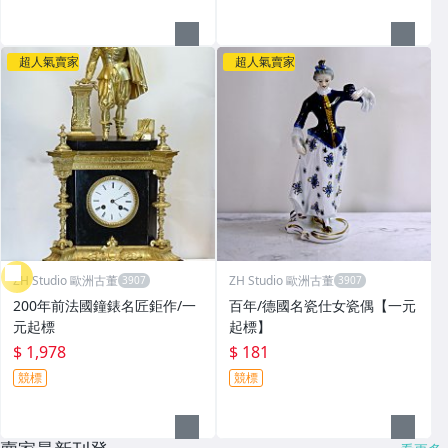
超人氣賣家
超人氣賣家
ZH Studio 歐洲古董
ZH Studio 歐洲古董
200年前法國鐘錶名匠鉅作/一
百年/德國名瓷仕女瓷偶【一元
元起標
起標】
$ 1,978
$ 181
競標
競標