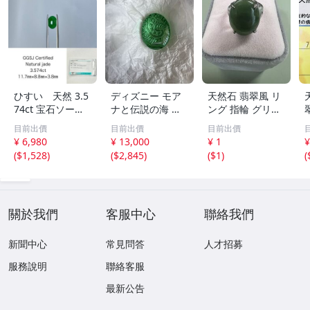
ひすい 天然 3.5
ディズニー モア
天然石 翡翠風 リ
74ct 宝石ソーテ
ナと伝説の海 テ
ング 指輪 グリー
ィング付き 11.7
フィティの心 新
ン系 ヴィンテー
目前出價
目前出價
目前出價
㎜×8.8㎜×3.8㎜
品 未開封
ジアクセサリー
¥ 6,980
¥ 13,000
¥ 1
¥
ルース（ 裸石 ）
(
$1,528
)
(
$2,845
)
(
$1
)
(
Y10181SA
2
關於我們
客服中心
聯絡我們
新聞中心
常見問答
人才招募
服務說明
聯絡客服
最新公告