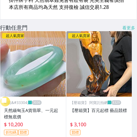
行動任意門
看更多
超人氣賣家
超人氣賣家
昕品&#33304;
【壓箱寶】 阿寶託拍網
天然緬甸玉A貨翡翠、一元起
【壓箱寶】百元起標 藝品競標
標無底價
$ 10,200
$ 3,100
折扣碼
競標
競標