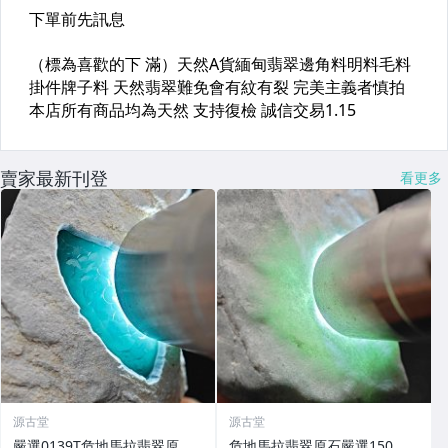
賣家最新刊登
看更多
源古堂
源古堂
嚴選0139T危地馬拉翡翠原
危地馬拉翡翠原石嚴選150