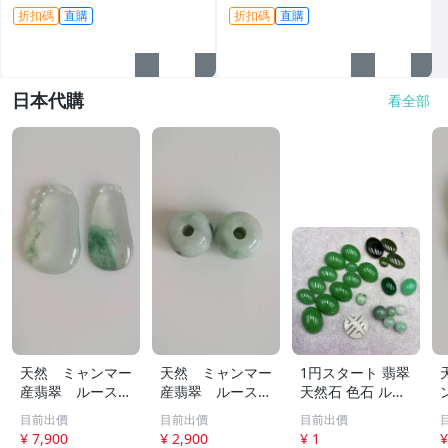
翠原石 雕琢作品
證。藍水、危地馬拉、翡翠原
折扣碼
直購
折扣碼
直購
石
日本代購
看全部
天然 ミャンマー
天然 ミャンマー
1円スタート 翡翠
産翡翠 ルース
産翡翠 ルース
天然石 色石 ルー
瓜 氷のように透
18ｘ12.8ｍ
ス まとめ 大量 ジ
目前出價
目前出價
目前出價
き通る 17ｘ8.5
ｍ 40.5ct と
ュエリー 宝石 総
¥ 7,900
¥ 2,900
¥ 1
¥