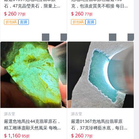
石，47克晶瑩美石，限量上
克，包漬皮質美不暇接 每日拍
拍，今夜11點截標！真實成交
賣晚11點截標 真實成交 危地
$ 260
$ 260
77折
77折
等你來。危地馬拉 翡翠原石 拍
馬拉、翡翠原石、包漿皮
折扣碼
直購
折扣碼
直購
賣
源古堂
源古堂
嚴選危地馬拉44克翡翠原石，
嚴選0136T危地馬拉翡翠原
精工雕琢盡顯天然風采 每晚11
石，37克珍稀藍水底，每日拍
點截標 日拍推薦 危地馬拉 翡
賣晚11點截拍，真實成交保
$ 1,160
$ 260
95折
77折