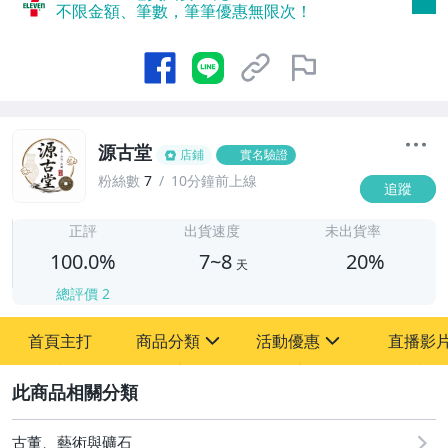
不限金額、筆數，筆筆優惠無限次！
源古堂
店鋪
實名驗證
粉絲數
7
10分鐘前上線
追蹤
7
正評
出貨速度
未出貨率
100.0%
7~8
20%
天
總評價
2
首頁主打
商品分類
活動優惠
直播影
sign
sign
2
其它
[全店] 周年慶
[全店] 粉絲專享
古董、藝術與礦石