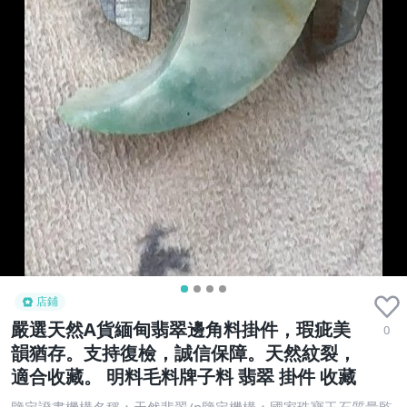
店鋪
嚴選天然A貨緬甸翡翠邊角料掛件，瑕疵美
0
韻猶存。支持復檢，誠信保障。天然紋裂，
適合收藏。 明料毛料牌子料 翡翠 掛件 收藏