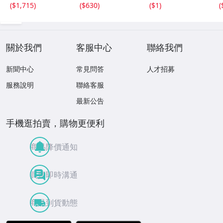
ｘ2.4ｍｍ 3.5ct
18.4ｘ13.3ｍｍ
重量約49.0g ヒス
(
$1,715
)
(
$630
)
(
$1
)
(
と 17.6ｘ11
43ct 注意事項
イ HE0806ろ
ｘ2.8ｍｍ 4.5ct
あり 260805
穴なし 260805
關於我們
客服中心
聯絡我們
新聞中心
常見問答
人才招募
服務說明
聯絡客服
最新公告
手機逛拍賣，購物更便利
商品降價通知
買賣即時溝通
商品到貨動態