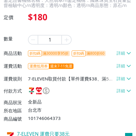
鑒定證書機構名稱：天然翡翠/n鑒定機構：國家珠寶玉石質量監
督檢驗中心/n透明度：透明/n顏色：透明/n商品形態：原石/n
$180
定價
數量
商品活動
折扣碼
滿30000享95折
折扣碼
滿800折60
運費活動
運費抵用券
週末7-11免運
運費規則
7-ELEVEN取貨付款【單件運費$38、滿5件
或消費滿$1298免運費】、7-ELEVEN取貨
付款方式
不付款【免運費】、萊爾富取貨付款【單件
運費$60、滿5件或消費滿$1298免運
全新品
商品狀況
費】、宅配/貨運【單件運費$120、滿5件
台北市
所在地區
或消費滿$1598免運費】
101746064373
商品編號
7-ELEVEN 運費只要
38
元