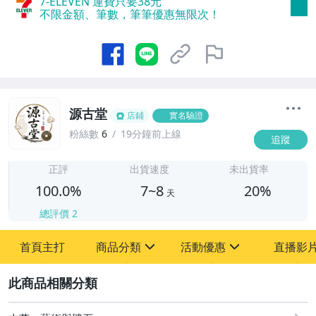
7-ELEVEN 運費只要
38
元
不限金額、筆數，筆筆優惠無限次！
源古堂
店鋪
實名驗證
粉絲數
6
19分鐘前上線
追蹤
7
正評
出貨速度
未出貨率
100.0%
7~8
20%
天
總評價
2
首頁主打
商品分類
活動優惠
直播影
sign
sign
2
其它
[全店] 周年慶
[全店] 粉絲專享