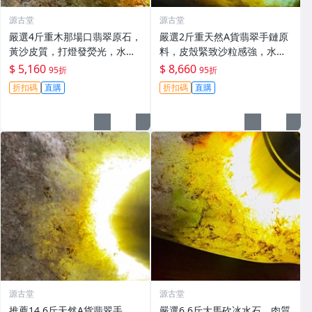
源古堂
源古堂
嚴選4斤重木那場口翡翠原石，
嚴選2斤重天然A貨翡翠手鏈原
黃沙皮質，打燈發熒光，水頭
料，皮殼緊致沙粒感強，水頭
優異種水足，料子厚重，形體
極佳種水足，適合鑲嵌掛件或
$ 5,160
$ 8,660
95折
95折
端正，適合製作手鐲，天然A
雕刻創作#翡翠 #天然翡翠 #原
折扣碼
直購
折扣碼
直購
貨未加工，可檢測代工，支持
石
討論細節。 翡翠
源古堂
源古堂
推薦14.6斤天然A貨翡翠手
嚴選6.6斤大馬砍冰水石，肉質