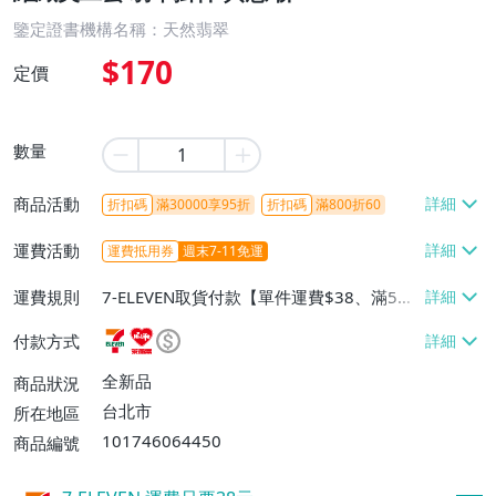
鑒定證書機構名稱：天然翡翠
$170
定價
數量
商品活動
折扣碼
滿30000享95折
折扣碼
滿800折60
運費活動
運費抵用券
週末7-11免運
運費規則
7-ELEVEN取貨付款【單件運費$38、滿5件
或消費滿$1298免運費】、7-ELEVEN取貨
付款方式
不付款【免運費】、萊爾富取貨付款【單件
運費$60、滿5件或消費滿$1298免運
全新品
商品狀況
費】、宅配/貨運【單件運費$120、滿5件
台北市
所在地區
或消費滿$1598免運費】
101746064450
商品編號