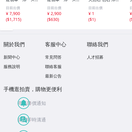
瓜 氷のように透
18ｘ12.8ｍ
ス まとめ 大量 ジ
目前出價
目前出價
目前出價
き通る 17ｘ8.5
ｍ 40.5ct と
ュエリー 宝石 総
¥ 7,900
¥ 2,900
¥ 1
¥
ｘ2.4ｍｍ 3.5ct
18.4ｘ13.3ｍｍ
重量約49.0g ヒス
(
$1,715
)
(
$630
)
(
$1
)
(
と 17.6ｘ11
43ct 注意事項
イ HE0806ろ
ｘ2.8ｍｍ 4.5ct
あり 260805
穴なし 260805
關於我們
客服中心
聯絡我們
新聞中心
常見問答
人才招募
服務說明
聯絡客服
最新公告
手機逛拍賣，購物更便利
商品降價通知
買賣即時溝通