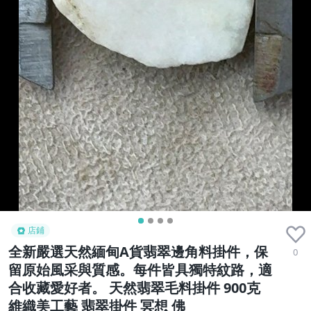
店鋪
全新嚴選天然緬甸A貨翡翠邊角料掛件，保
0
留原始風采與質感。每件皆具獨特紋路，適
合收藏愛好者。 天然翡翠毛料掛件 900克
維織美工藝 翡翠掛件 冥想 佛