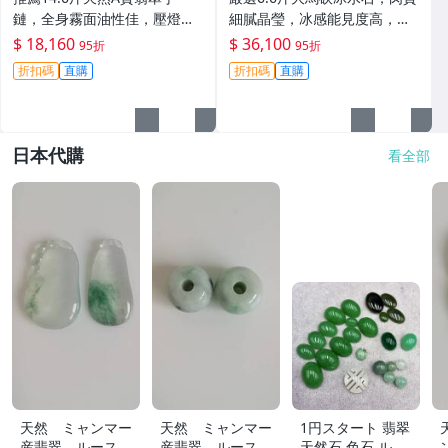
鏈，全身霧面油性佳，壓燈水
細膩晶瑩，冰感能見度高，螢
長起冰，適合收藏與把玩。 翡
光璀璨奪目，推薦直接收藏。
$ 18,160
$ 36,100
95折
95折
翠 天然翡翠 A貨翡翠玉石
冰水石 翡翠 A貨 玉石
折扣碼
直購
折扣碼
直購
日本代購
看全部
天然 ミャンマー
天然 ミャンマー
1円スタート 翡翠
産翡翠 ルース
産翡翠 ルース
天然石 色石 ルー