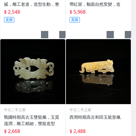
膩，雕工老道，造型生動，整
帶紅斑，釉面自然窯變，造
$ 2,548
$ 5,968
直購
直購
中古二手之家
中古二手之家
戰國時期高古玉雙龍佩，玉質
西周時期高古和田玉龍形佩
溫潤，雕工精細，雙龍造型
$ 2,668
$ 2,488