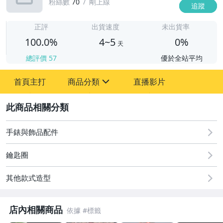
粉絲數
70
剛上線
追蹤
4
正評
出貨速度
未出貨率
100.0%
4~5
0%
天
總評價
57
優於全站平均
首頁主打
商品分類
直播影片
sign
2
古董、藝術與礦石
居家、家具與園藝
手錶與飾品配件
偶像、球員卡與郵幣
鑰匙圈
女裝與服飾配件
其他款式造型
手錶與飾品配件
店內相關商品