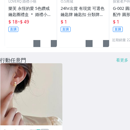
LOVERQ 婚禮小物
O.S商城
探索者戶
樂芙 永恆的愛 5色鑽戒
24hr出貨 有現貨 可選色
G-002 圓
鑰匙圈禮盒 ＊ 婚禮小物
鑰匙牌 鑰匙扣 分類牌鎖
配件 圓
二次進場 工商禮贈品 戒
匙 分類牌 塑膠鑰匙牌 鑰
鑰匙圈 
$ 18
~
$ 49
$ 1
$ 1
指鑰匙圈 鑽石鑰匙扣 大
匙扣 號碼牌 分類牌 標記
單個鑰匙
直購
直購
直購
鑽戒 送客禮 活動贈品
鑰匙吊牌 掛牌
近期銷量 2
行動任意門
看更多