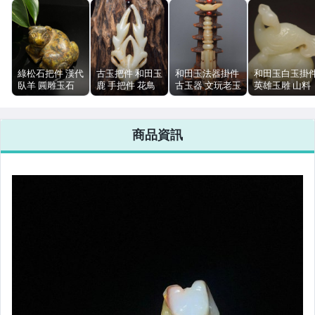
綠松石把件 漢代
古玉把件 和田玉
和田玉法器掛件
和田玉白玉掛
臥羊 圓雕玉石
鹿 手把件 花鳥
古玉器 文玩老玉
英雄玉雕 山料
黃褐墨黑 天然鐵
玉器 沁色包漿
10cm 45g
43g 4.8cm
線紋 包漿溫潤
9.6cm 48g
商品資訊