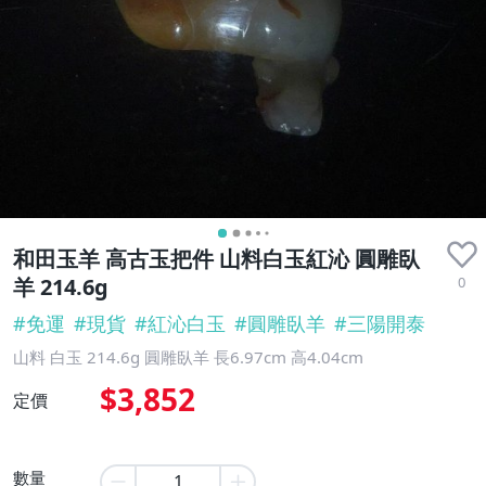
和田玉羊 高古玉把件 山料白玉紅沁 圓雕臥
0
羊 214.6g
#
免運
#
現貨
#
紅沁白玉
#
圓雕臥羊
#
三陽開泰
山料 白玉 214.6g 圓雕臥羊 長6.97cm 高4.04cm
$3,852
定價
數量