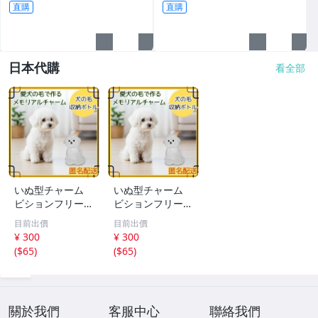
直購
直購
日本代購
看全部
いぬ型チャーム
いぬ型チャーム
ビションフリーゼ
ビションフリーゼ
アクセサリー キ
アクセサリー キ
目前出價
目前出價
ーホルダー ペア
ーホルダー ペア
¥ 300
¥ 300
思い出
思い出
(
$65
)
(
$65
)
關於我們
客服中心
聯絡我們