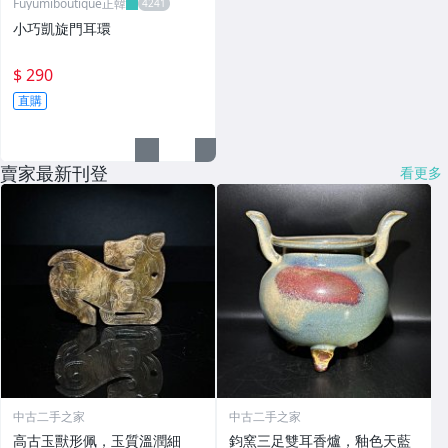
Fuyumiboutique正韓
小巧凱旋門耳環
$ 290
直購
賣家最新刊登
看更多
中古二手之家
中古二手之家
高古玉獸形佩，玉質溫潤細
鈞窯三足雙耳香爐，釉色天藍