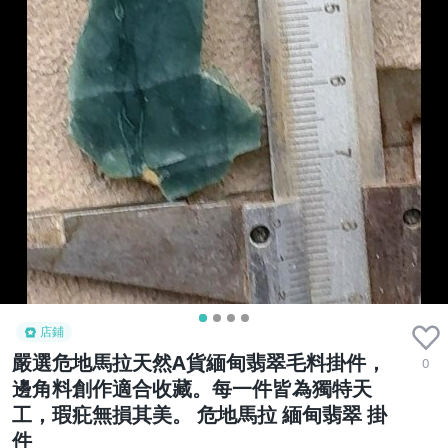
店鋪
嚴選危地馬拉天然A貨緬甸翡翠毛料掛件，
0
邊角料創作適合收藏。每一件皆為獨特天
工，瑕疪無損其美。 危地馬拉 緬甸翡翠 掛
件