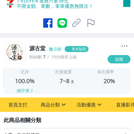
7-ELEVEN 運費只要
38
元
不限金額、筆數，筆筆優惠無限次！
源古堂
店鋪
實名驗證
粉絲數
7
16分鐘前上線
追蹤
7
正評
出貨速度
未出貨率
100.0%
7~8
20%
天
總評價
2
首頁主打
商品分類
活動優惠
直播影
sign
sign
2
其它
[全店] 周年慶
[全店] 粉絲專享