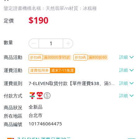
鑒定證書機構名稱：天然翡翠/n材質：冰糯種
$190
定價
數量
商品活動
折扣碼
滿30000享95折
折扣碼
滿800折60
運費活動
運費抵用券
週末7-11免運
運費規則
7-ELEVEN取貨付款【單件運費$38、滿5件
或消費滿$1298免運費】、7-ELEVEN取貨
付款方式
不付款【免運費】、萊爾富取貨付款【單件
運費$60、滿5件或消費滿$1298免運
全新品
商品狀況
費】、宅配/貨運【單件運費$120、滿5件
台北市
所在地區
或消費滿$1598免運費】
101746064475
商品編號