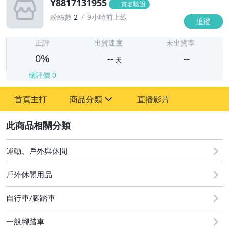
Y8817131955
實名驗證
粉絲數
2
9小時前上線
追蹤
-
-
正評
出貨速度
未出貨率
0%
--
--
天
總評價
0
-
首頁主打
商品分類
直播影片
-
sign
2
運動、戶外與休閒
圖書/影音/文具
戶外休閒用品
古董、藝術與礦石
自行車/腳踏車
手機、配件與通訊
美容保養與彩妝
一般腳踏車