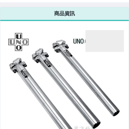
電腦、平板與周邊
商品資訊
相機、攝影與周邊
運動、戶外與休閒
嬰幼兒與孕婦
汽機車精品百貨
居家、家具與園藝
玩具、模型與公仔
男性精品與服飾
女裝與服飾配件
偶像、球員卡與郵幣
手錶與飾品配件