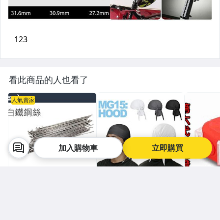
看此商品的人也看了
人氣賣家
加入購物車
立即購買
飛輪單車工坊 (台北/桃園/高
★ 衣匠x3 ★
酷露馬休
雄)
【飛輪單車】白鐵鋼絲/
《衣匠》🇹🇼台灣製 吸
第六代青蛙燈 (附
鋼絲/幅條(附銅頭)~多種
濕排汗 運動頭巾 自行車
2電池*2