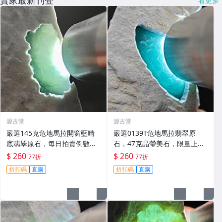
賣家最新刊登
看更多
源古堂
源古堂
嚴選145克危地馬拉開窗藍晴
嚴選0139T危地馬拉翡翠原
底翡翠原石，每日拍賣倒數計
石，47克晶瑩美石，限量上
時，即刻競拍。危地馬拉翡翠
拍，今夜11點截標！真實成交
$ 260
$ 260
77折
77折
擬價 藍色翡翠 晶塊 夜拍截標
等你來。危地馬拉 翡翠原石 拍
折扣碼
直購
折扣碼
直購
十一點
賣