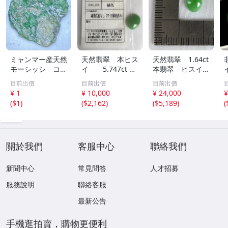
ミャンマー産天然
天然翡翠 本ヒス
天然翡翠 1.64ct
モーシッシ コス
イ 5.747ct 日
本翡翠 ヒスイ
モクロア 翡翠輝
宝協ソーティン
ジェイダイト ル
目前出價
目前出價
目前出價
石 原石20.16g^
グ ルース
ース
¥ 1
¥ 10,000
¥ 24,000
¥
^激レア石^ ^
天然ひすい
(
$1
)
(
$2,162
)
(
$5,189
)
(
關於我們
客服中心
聯絡我們
新聞中心
常見問答
人才招募
服務說明
聯絡客服
最新公告
手機逛拍賣，購物更便利