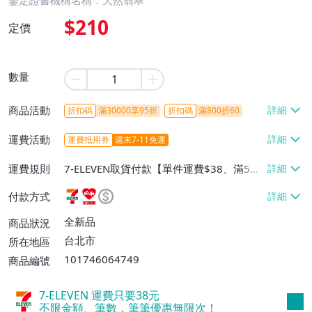
鑒定證書機構名稱：天然翡翠
$210
定價
數量
商品活動
折扣碼
滿30000享95折
折扣碼
滿800折60
運費活動
運費抵用券
週末7-11免運
運費規則
7-ELEVEN取貨付款【單件運費$38、滿5件
或消費滿$1298免運費】、7-ELEVEN取貨
付款方式
不付款【免運費】、萊爾富取貨付款【單件
運費$60、滿5件或消費滿$1298免運
全新品
商品狀況
費】、宅配/貨運【單件運費$120、滿5件
台北市
所在地區
或消費滿$1598免運費】
101746064749
商品編號
7-ELEVEN 運費只要
38
元
不限金額、筆數，筆筆優惠無限次！