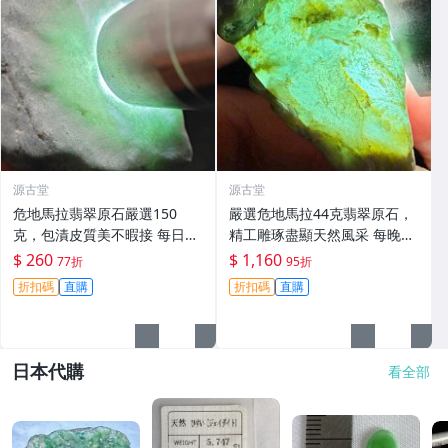
源古堂
源古堂
危地馬拉翡翠原石嚴選150
嚴選危地馬拉44克翡翠原石，
克，包漬皮質美不暇接 每日拍
精工雕琢盡顯天然風采 每晚11
賣晚11點截標 真實成交 危地
點截標 日拍推薦 危地馬拉 翡
$ 260
$ 1,160
77折
95折
馬拉、翡翠原石、包漿皮
翠原石 雕琢作品
折扣碼
直購
折扣碼
直購
日本代購
看全部