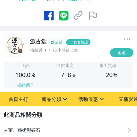
源古堂
店鋪
實名驗證
粉絲數
7
10小時前上線
追蹤
7
正評
出貨速度
未出貨率
100.0%
7~8
20%
天
總評價
2
首頁主打
商品分類
活動優惠
直播影
sign
sign
2
其它
[全店] 周年慶
[全店] 粉絲專享
古董、藝術與礦石