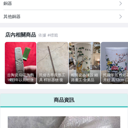
銅器
男性精品與服飾
其他銅器
偶像、球員卡與郵幣
女裝與服飾配件
店內相關商品
手錶與飾品配件
運動、戶外與休閒
古陶瓷 印花陶柄
民俗古早長形工
帽筒瓷器陳設 細
民國筆筒 粉彩
1911年以前輕微
具 桿狀器物 復
路畫工 全美品
卉紋 高12cm 
舊痕無損傷
古擺飾
擺飾
徑7.7cm
商品資訊