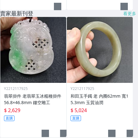
賣家最新刊登
看更多
Y2212117925
Y2212117925
翡翠掛件 老翡翠玉冰糯種掛件
和田玉手鐲 老 內圈62mm 寬1
56.8×46.8mm 鏤空雕工
5.3mm 玉質油潤
$ 2,629
$ 5,024
直購
直購