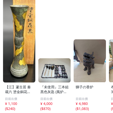
【江】邃古居 秦
『未使用』三本組
獅子の香炉
蔵六 塗金銅花器
黒色灰匙 (風炉用)
直径約9cm×高さ
化粧箱
目前出價
目前出價
目前出價
30cm 在銘 共箱
¥ 1,100
¥ 4,000
¥ 4,980
¥
古美術品(華道具
(
$240
)
(
$870
)
(
$1,083
)
(
花生花瓶花生飾