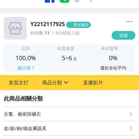
Y2212117925
實名驗證
粉絲數
11
8分鐘前上線
追蹤
5
正評
出貨速度
未出貨率
100.0%
5~6
0%
天
總評價
7
優於全站平均
首頁主打
商品分類
直播影片
sign
2
圖書/影音/文具
古董、藝術與礦石
古董、藝術與礦石
居家、家具與園藝
金/銀/銅/鐵金屬器具
玩具、模型與公仔