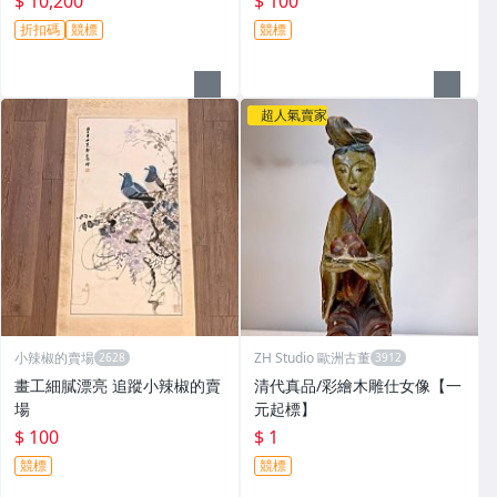
$ 10,200
$ 100
折扣碼
競標
競標
超人氣賣家
小辣椒的賣場
ZH Studio 歐洲古董
畫工細膩漂亮 追蹤小辣椒的賣
清代真品/彩繪木雕仕女像【一
場
元起標】
$ 100
$ 1
競標
競標