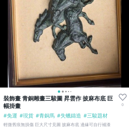
裝飾畫 青銅雕畫三駿圖 昇雲作 披麻布底 巨
0
幅掛畫
#
免運
#
現貨
#
青銅馬
#
失蠟鑄造
#
三駿題材
輕微舊痕無損傷 巨大尺寸見圖 披麻布底 邊緣可自行補漆