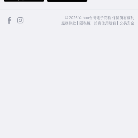
facebook
Instagram
©
2026
Yahoo台灣電子商務 保留所有權利
服務條款
隱私權
拍賣使用規範
交易安全