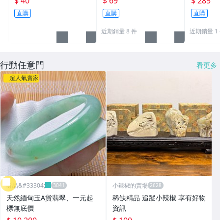
$ 40
$ 69
$ 285
器
五帝錢吊
直購
直購
直購
近期銷量 8 件
近期銷量 1
行動任意門
看更多
超人氣賣家
昕品&#33304;
小辣椒的賣場
天然緬甸玉A貨翡翠、一元起
稀缺精品 追蹤小辣椒 享有好物
標無底價
資訊