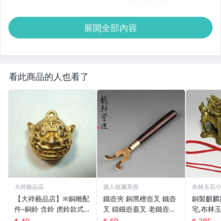
展開全部內容
看此商品的人也看了
大祥藝品店
個人收藏茶壺
布林玉石
【大祥藝品店】※銅雕配
鐵壺夾 銅黑檀壺叉 鐵壺
銅製麒麟
件–銅鈴 含鈴 虎鈴款式
叉 鑄鐵壺蓋叉 老鐵壺夾
宅,布林玉
吊飾 銅製
子配件 生鐵壺器 老鐵壺
6，贈中