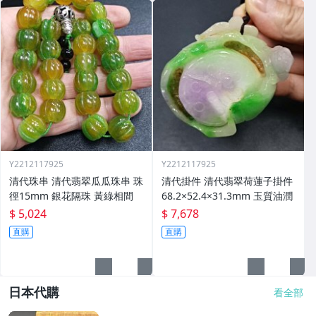
Y2212117925
Y2212117925
清代珠串 清代翡翠瓜瓜珠串 珠
清代掛件 清代翡翠荷蓮子掛件
徑15mm 銀花隔珠 黃綠相間
68.2×52.4×31.3mm 玉質油潤
$ 5,024
$ 7,678
直購
直購
日本代購
看全部