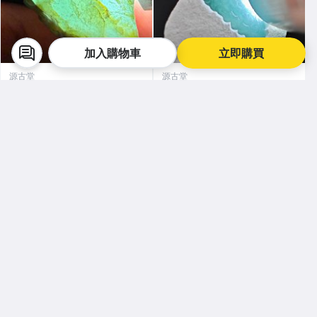
加入購物車
立即購買
源古堂
源古堂
嚴選危地馬拉44克翡翠原石，
嚴選0136T危地馬拉翡翠原
精工雕琢盡顯天然風采 每晚11
石，37克珍稀藍水底，每日拍
點截標 日拍推薦 危地馬拉 翡
賣晚11點截拍，真實成交保
$ 1,160
$ 260
95折
77折
翠原石 雕琢作品
證。藍水、危地馬拉、翡翠原
折扣碼
直購
折扣碼
直購
石
日本代購
看全部