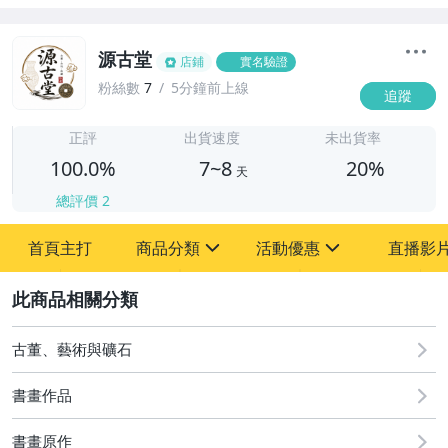
源古堂
店鋪
實名驗證
粉絲數
7
5分鐘前上線
追蹤
7
正評
出貨速度
未出貨率
100.0%
7~8
20%
天
總評價
2
首頁主打
商品分類
活動優惠
直播影
sign
sign
2
其它
[全店] 周年慶
[全店] 粉絲專享
古董、藝術與礦石
書畫作品
書畫原作