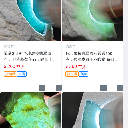
源古堂
源古堂
嚴選0139T危地馬拉翡翠原
危地馬拉翡翠原石嚴選150
石，47克晶瑩美石，限量上
克，包漬皮質美不暇接 每日拍
拍，今夜11點截標！真實成交
賣晚11點截標 真實成交 危地
$ 260
$ 260
77折
77折
等你來。危地馬拉 翡翠原石 拍
馬拉、翡翠原石、包漿皮
折扣碼
直購
折扣碼
直購
賣