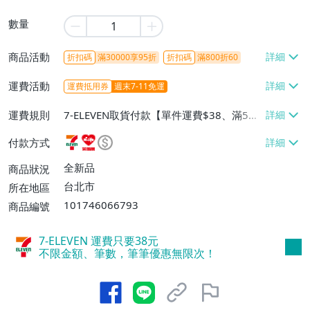
數量
商品活動
折扣碼
滿30000享95折
折扣碼
滿800折60
運費活動
運費抵用券
週末7-11免運
運費規則
7-ELEVEN取貨付款【單件運費$38、滿5件
或消費滿$1298免運費】、7-ELEVEN取貨
付款方式
不付款【免運費】、萊爾富取貨付款【單件
運費$60、滿5件或消費滿$1298免運
全新品
商品狀況
費】、宅配/貨運【單件運費$120、滿5件
台北市
所在地區
或消費滿$1598免運費】
101746066793
商品編號
7-ELEVEN 運費只要
38
元
不限金額、筆數，筆筆優惠無限次！