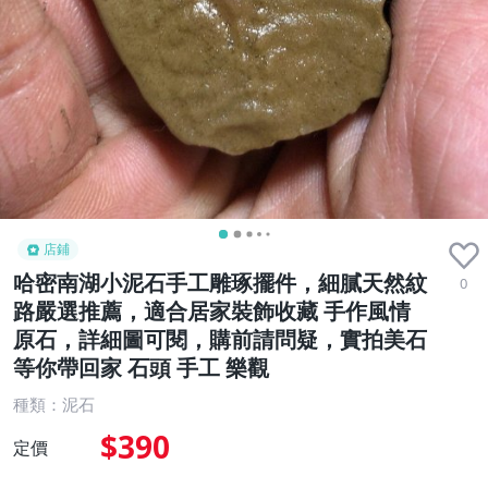
店鋪
哈密南湖小泥石手工雕琢擺件，細膩天然紋
0
路嚴選推薦，適合居家裝飾收藏 手作風情
原石，詳細圖可閱，購前請問疑，實拍美石
等你帶回家 石頭 手工 樂觀
種類：泥石
$390
定價