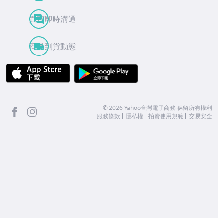
買賣即時溝通
商品到貨動態
APP Store
Google Play
facebook
Instagram
©
2026
Yahoo台灣電子商務 保留所有權利
服務條款
隱私權
拍賣使用規範
交易安全