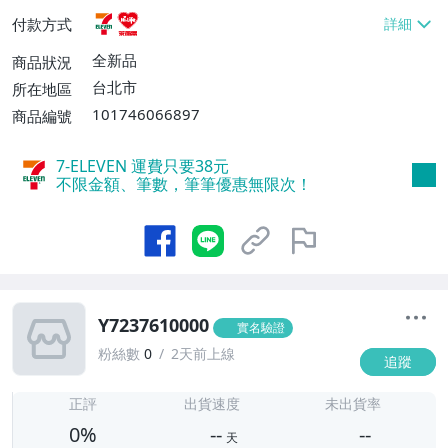
貨付款【免運費】
付款方式
全新品
商品狀況
台北市
所在地區
101746066897
商品編號
7-ELEVEN 運費只要
38
元
不限金額、筆數，筆筆優惠無限次！
Y7237610000
實名驗證
粉絲數
0
2天前上線
追蹤
-
-
正評
出貨速度
未出貨率
0%
--
--
天