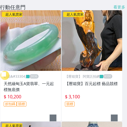
行動任意門
看更多
超人氣賣家
超人氣賣家
昕品&#33304;
【壓箱寶】 阿寶託拍網
天然緬甸玉A貨翡翠、一元起
【壓箱寶】百元起標 藝品競標
標無底價
$ 10,200
$ 3,100
折扣碼
競標
競標
超人氣賣家