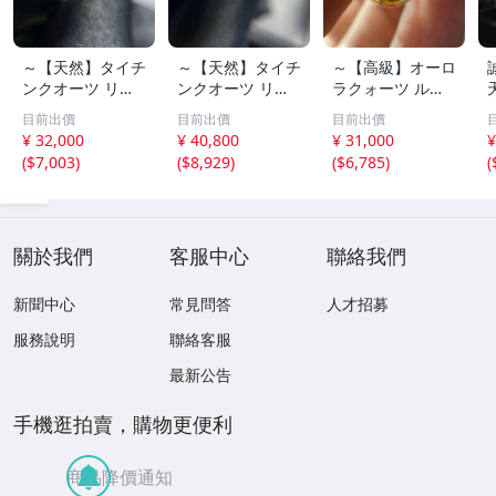
～【天然】タイチ
～【天然】タイチ
～【高級】オーロ
ンクオーツ リン
ンクオーツ リン
ラクォーツ ルー
グ s925 3.1g
グ s925 3.9g
ス 3.9g
目前出價
目前出價
目前出價
¥ 32,000
¥ 40,800
¥ 31,000
¥
(
$7,003
)
(
$8,929
)
(
$6,785
)
(
關於我們
客服中心
聯絡我們
新聞中心
常見問答
人才招募
服務說明
聯絡客服
最新公告
手機逛拍賣，購物更便利
商品降價通知