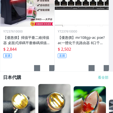
Y7237610000
Y7237610000
【優惠價】掃描平臺二維掃描
【優惠價】mr108gp-ac poe?
器 桌面式掃碼平臺條碼掃描器
ac一體化千兆路由器 8口千兆
手機支付超市收銀
一體化機 108gp
$ 2,844
$ 2,502
直購
直購
日本代購
看全部