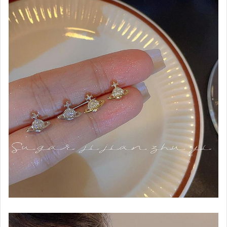
嬰幼兒與孕婦
汽機車精品百貨
居家、家具與園藝
玩具、模型與公仔
男性精品與服飾
偶像、球員卡與郵幣
女裝與服飾配件
手錶與飾品配件
女包精品與女鞋
家電與影音視聽
美食與地方特產