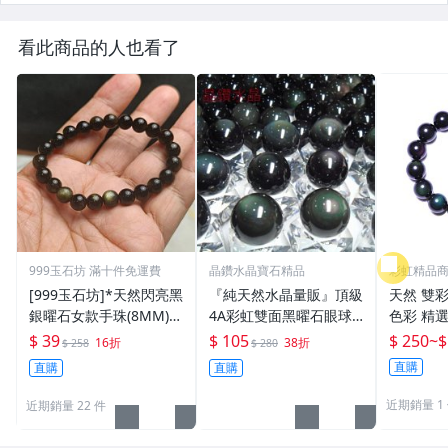
看此商品的人也看了
999玉石坊 滿十件免運費
晶鑽水晶寶石精品
彩虹精品
[999玉石坊]*天然閃亮黑
『純天然水晶量販』頂級
天然 雙彩
銀曜石女款手珠(8MM)*
4A彩虹雙面黑曜石眼球2
色彩 精
39元賠錢出清
1mm墨西哥當地精緻研
石 手珠手串手鍊 驅邪避
$ 39
$ 105
$ 250
~
$
16折
38折
$ 258
$ 280
磨＊帶雙眼＊天地眼
凶 開運
直購
直購
直購
黑曜石正
近期銷量 1
近期銷量 22 件