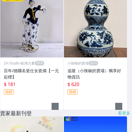
ZH Studio 歐洲古董
小辣椒的賣場
百年/德國名瓷仕女瓷偶【一元
追蹤（小辣椒的賣場）獨享好
起標】
物資訊
$ 181
$ 620
競標
競標
賣家最新刊登
看更多