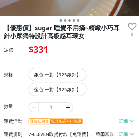
【優惠價】sugar 睡覺不用摘~精緻小巧耳
0
針小眾獨特設計高級感耳環女
$331
定價
規格
銀色 一對【925銀針】
金色 一對【925銀針】
數量
運費活動
運費抵用券
驚喜加碼7-11免運
運費規則
7-ELEVEN取貨付款【免運費】、萊爾富取