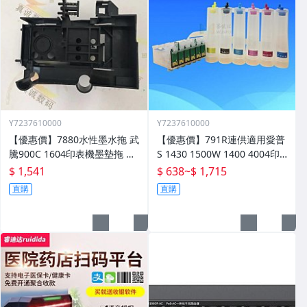
Y7237610000
Y7237610000
【優惠價】7880水性墨水拖 武
【優惠價】791R連供適用愛普
騰900C 1604印表機墨墊拖 設
S 1430 1500W 1400 4004印
備配件 墨水託零件
表機墨水盒晶片連供
$ 1,541
$ 638
~
$ 1,715
直購
直購