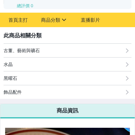
總評價
0
-
首頁主打
商品分類
直播影片
-
sign
2
古董、藝術與礦石
圖書/影音/文具
水晶
古董、藝術與礦石
黑曜石
手機、配件與通訊
飾品配件
美容保養與彩妝
電腦、平板與周邊
商品資訊
相機、攝影與周邊
運動、戶外與休閒