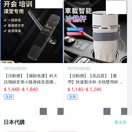
Y8750208580
Y8750208580
【活動價】【滿額免運】科大
【活動價】【高品質】【臺
訊飛錄音筆小隨身錄音器播放
灣】快速製冷杯 冷熱雙用杯 保
器設備神器專業高清降噪轉文
溫杯 辦公室水杯 保冰杯 製冷
$ 1,448
~
$ 1,840
$ 1,140
~
$ 1,246
字超
水杯 車載水杯 充電水杯 恆溫
直購
直購
杯 半
日本代購
看全部