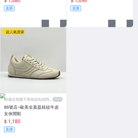
$ 1,080
$ 1,690
直購
直購
超人氣賣家
86號店預購下單前請先詢問數
量
86號店~歐美全真荔枝紋牛皮
女休閒鞋
$ 1,180
直購