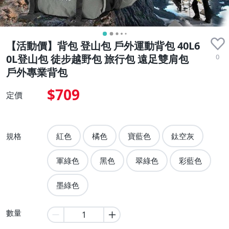
【活動價】背包 登山包 戶外運動背包 40L6
0
0L登山包 徒步越野包 旅行包 遠足雙肩包
戶外專業背包
$709
定價
規格
紅色
橘色
寶藍色
鈦空灰
軍綠色
黑色
翠綠色
彩藍色
墨綠色
數量