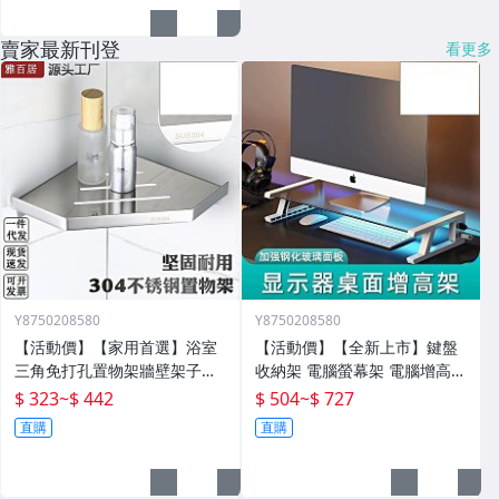
賣家最新刊登
看更多
Y8750208580
Y8750208580
【活動價】【家用首選】浴室
【活動價】【全新上市】鍵盤
三角免打孔置物架牆壁架子壁
收納架 電腦螢幕架 電腦增高架
掛分層置物架衛生間轉角架三
電腦架 置物增高架 桌面電腦架
$ 323
~
$ 442
$ 504
~
$ 727
角籃
螢幕增高架 螢幕收納架 臺式
直購
直購