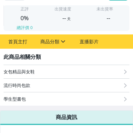
-
-
正評
出貨速度
未出貨率
0%
--
--
天
總評價
0
-
首頁主打
商品分類
直播影片
-
sign
2
女包精品與女鞋
圖書/影音/文具
流行時尚包款
古董、藝術與礦石
學生型書包
手機、配件與通訊
美容保養與彩妝
商品資訊
電腦、平板與周邊