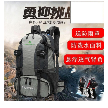
相機、攝影與周邊
運動、戶外與休閒
嬰幼兒與孕婦
汽機車精品百貨
居家、家具與園藝
玩具、模型與公仔
男性精品與服飾
女裝與服飾配件
偶像、球員卡與郵幣
手錶與飾品配件
女包精品與女鞋