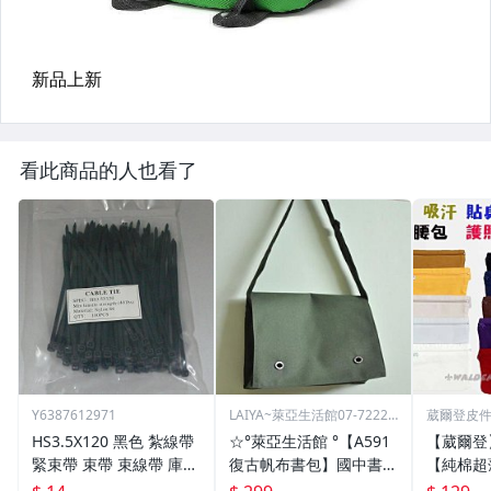
看此商品的人也看了
Y6387612971
LAIYA~萊亞生活館07-72229
葳爾登皮
93
包推車
HS3.5X120 黑色 紮線帶
☆°萊亞生活館 °【A591
【葳爾登
緊束帶 束帶 束線帶 庫存
復古帆布書包】國中書
【純棉超
出清大特價 3.5*120
包-高中書包
多本護照