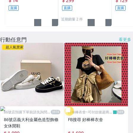
$ 14
$ 299
$ 129
吸汗運動
直購
直購
直購
包隱形腰包
近期銷量 2 件
行動任意門
看更多
超人氣賣家
86號店預購下單前請先詢問數
好棒棒衣舍~可付款後超商取
量
貨
86號店義大利金屬色造型飾條
FB搜尋 好棒棒衣舍
女休閒鞋