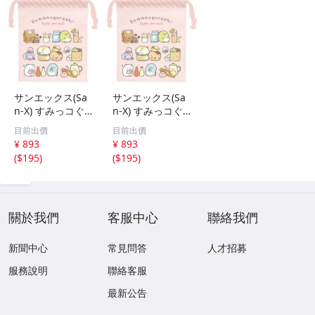
サンエックス(Sa
サンエックス(Sa
n-X) すみっコぐ
n-X) すみっコぐ
らし コップ巾着
らし コップ巾着
目前出價
目前出價
CA61701 H190×
CA61701 H190×
¥ 893
¥ 893
W155×D80mm
W155×D80mm
(
$195
)
(
$195
)
關於我們
客服中心
聯絡我們
新聞中心
常見問答
人才招募
服務說明
聯絡客服
最新公告