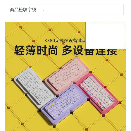
嬰幼兒與孕婦
商品檢驗字號
.
汽機車精品百貨
居家、家具與園藝
玩具、模型與公仔
男性精品與服飾
女裝與服飾配件
偶像、球員卡與郵幣
手錶與飾品配件
女包精品與女鞋
家電與影音視聽