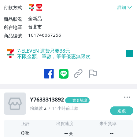
貨付款【免運費】
付款方式
全新品
商品狀況
台北市
所在地區
101746067256
商品編號
7-ELEVEN 運費只要
38
元
不限金額、筆數，筆筆優惠無限次！
Y7633313892
實名驗證
粉絲數
2
11小時前上線
追蹤
-
-
正評
出貨速度
未出貨率
0%
--
--
天