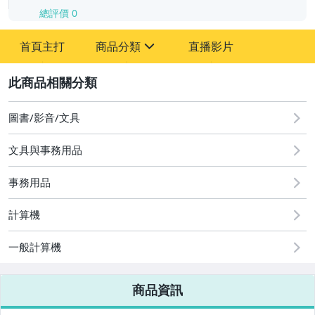
總評價
0
-
首頁主打
商品分類
直播影片
-
sign
2
圖書/影音/文具
圖書/影音/文具
文具與事務用品
古董、藝術與礦石
事務用品
手機、配件與通訊
美容保養與彩妝
計算機
電腦、平板與周邊
一般計算機
相機、攝影與周邊
商品資訊
運動、戶外與休閒