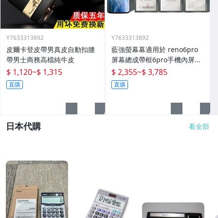
Y7633313892
Y7633313892
皮爾卡登皮帶男真皮自動扣腰
藍強螢幕幕適用於 reno6pro
帶男士商務高檔純牛皮
屏幕總成帶框6pro手機內屏外
屏修復碎屏觸摸顯示屏o 拆機
$ 1,120
~
$ 1,315
$ 2,355
~
$ 3,785
更換液晶玻璃維
直購
直購
日本代購
看全部