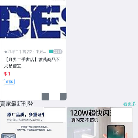
★月界二手書店2～不只是
便宜...★
【月界二手書店】數萬商品不
只是便宜…
$ 1
直購
賣家最新刊登
看更多