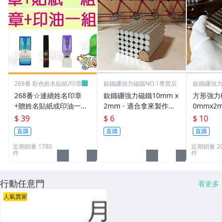
268番 彩色姓名貼紙/印章
釹鐵硼強力磁鐵NO.1專賣店
釹鐵硼強力
268番☆連續姓名印章
釹鐵硼強力磁鐵10mm x
方形強力磁
+贈姓名貼紙或印油一組
2mm - 適合拿來製作創
0mmx2
39元(連續章.職章.免蓋
意手鍊或項鍊!
物超實用
$ 39
$ 6
$ 10
章.卡通章.會計章.印章
直購
直購
直購
筆.姓名章.)
近期銷量 1780
近期銷量 20
件
件
行動任意門
看更多
人氣賣家