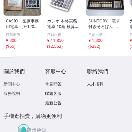
CASIO 医療事務
カシオ 本格実務
SUNTORY 電卓
用電卓 JF-120V
電卓 10桁 検算機
付きそろばん サ
G
能 デスクタイプ
イズ：よこ巾28×
目前出價
目前出價
目前出價
DS-10WKA-N グ
たて11㎝ 可動
¥ 300
¥ 11,850
¥ 1,300
¥
リーン購入法適合
品
(
$65
)
(
$2,562
)
(
$282
)
(
エコマーク認定
關於我們
客服中心
聯絡我們
新聞中心
常見問答
人才招募
服務說明
聯絡客服
最新公告
手機逛拍賣，購物更便利
商品降價通知