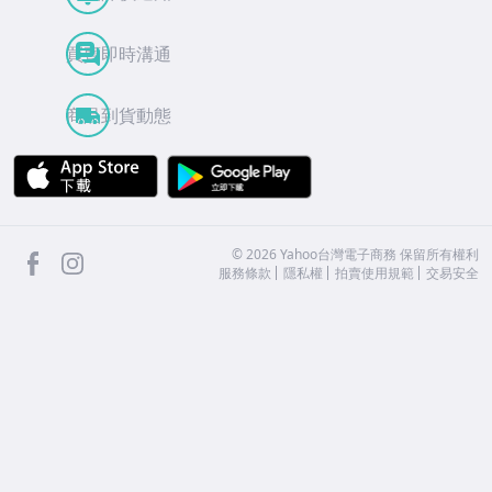
買賣即時溝通
商品到貨動態
APP Store
Google Play
facebook
Instagram
©
2026
Yahoo台灣電子商務 保留所有權利
服務條款
隱私權
拍賣使用規範
交易安全