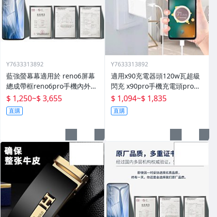
Y7633313892
Y7633313892
藍強螢幕幕適用於 reno6屏幕
適用x90充電器頭120w瓦超級
總成帶框reno6pro手機內外顯
閃充 x90pro手機充電頭pro快
示屏拆機原廠更換液晶玻璃維
充插頭mcarney數據線80w套
$ 1,250
~
$ 3,655
$ 1,094
~
$ 1,835
修一體屏內屏外屏
裝
直購
直購