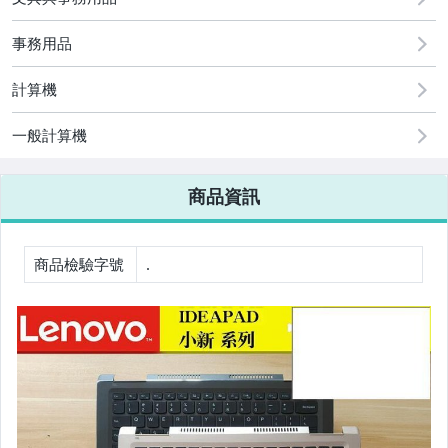
古董、藝術與礦石
事務用品
手機、配件與通訊
美容保養與彩妝
計算機
電腦、平板與周邊
一般計算機
相機、攝影與周邊
商品資訊
運動、戶外與休閒
嬰幼兒與孕婦
商品檢驗字號
.
汽機車精品百貨
居家、家具與園藝
玩具、模型與公仔
男性精品與服飾