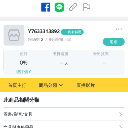
Y7633313892
實名驗證
粉絲數
2
9分鐘前上線
追蹤
-
-
正評
出貨速度
未出貨率
0%
--
--
天
總評價
0
-
首頁主打
商品分類
直播影片
-
sign
2
圖書/影音/文具
圖書/影音/文具
文具與事務用品