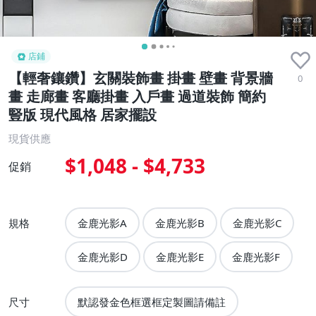
店鋪
【輕奢鑲鑽】玄關裝飾畫 掛畫 壁畫 背景牆
0
畫 走廊畫 客廳掛畫 入戶畫 過道裝飾 簡約
豎版 現代風格 居家擺設
現貨供應
$1,048 - $4,733
促銷
規格
金鹿光影A
金鹿光影B
金鹿光影C
金鹿光影D
金鹿光影E
金鹿光影F
尺寸
默認發金色框選框定製圖請備註