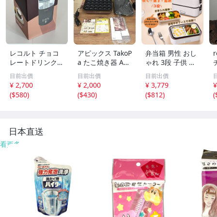
レコルト チョコ
アピックス TakoP
弁当箱 男性 おし
レートドリンクメ
a たこ焼き器 AT
ゃれ 3段 子供 女
ーカー RMT-2 (G
M-024 ブラウン
子 炊飯器 1合炊
目前出價
目前出價
目前出價
Y) Chocolate Dri
着脱式プレート2
き 一人暮らし用
¥ 2,700
¥ 2,000
¥ 3,779
¥
nk Maker recolte
枚組（たこ焼き/
マルチ 小型 電気
(
$580
)
(
$430
)
(
$812
)
(
未開封
平面）元箱/取扱
加熱 ランチ ボッ
説明書/ EH0715-
クス 温め レトル
26
ト オフィス ny45
5
日本直送
看更多