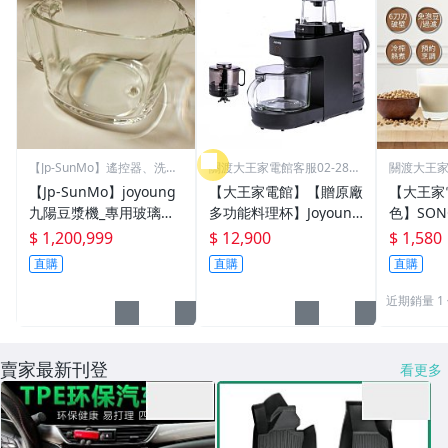
【Jp-SunMo】遙控器、洗衣
關渡大王家電館客服02-2858
關渡大王家電
機濾網
-3266
-3266
【Jp-SunMo】joyoung
【大王家電館】【贈原廠
【大王家
九陽豆漿機_專用玻璃杯
多功能料理杯】Joyoung
色】SON
(不含杯蓋)_適用DJ10M-
DJ12M-K76M 九陽 免清
能蔬果輔
$ 1,200,999
$ 12,900
$ 1,580
K91、DJ10M-K96【預購
洗多功能破壁調理機
機/豆漿機
直購
直購
直購
機 SG-33
近期銷量 1
賣家最新刊登
看更多