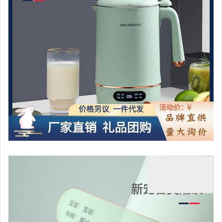
玩具、模型與公仔
男性精品與服飾
女裝與服飾配件
偶像、球員卡與郵幣
手錶與飾品配件
女包精品與女鞋
家電與影音視聽