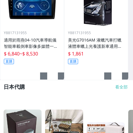
Y8817131955
Y8817131955
適用於雨燕04-10汽車導航儀
美光G7016AM 液蠟汽車打蠟
智能車載倒車影像多媒體一體
液體車蠟上光養護新車通用棕
機
櫚蠟
$ 6,840
~
$ 8,530
$ 1,861
直購
直購
日本代購
看全部