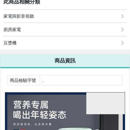
2
家電與影音視聽
圖書/影音/文具
廚房家電
古董、藝術與礦石
豆漿機
手機、配件與通訊
美容保養與彩妝
商品資訊
電腦、平板與周邊
相機、攝影與周邊
商品檢驗字號
.
運動、戶外與休閒
嬰幼兒與孕婦
汽機車精品百貨
居家、家具與園藝