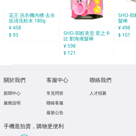
花王 洗衣機內槽 去水
SHO-
垢清洗粉末 180g
髮棒
¥ 458
¥ 498
SHO-BI粧美堂 星之卡
$ 93
$ 101
比 劉海捲髮棒
¥ 598
$ 121
關於我們
客服中心
聯絡我們
新聞中心
常見問答
人才招募
服務說明
聯絡客服
最新公告
手機逛拍賣，購物更便利