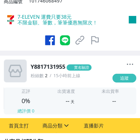
101746068497
商品編號
7-ELEVEN 運費只要
38
元
不限金額、筆數，筆筆優惠無限次！
Y8817131955
實名驗證
粉絲數
2
15小時前上線
追蹤
-
-
正評
出貨速度
未出貨率
0%
--
--
天
總評價
0
-
首頁主打
商品分類
直播影片
-
sign