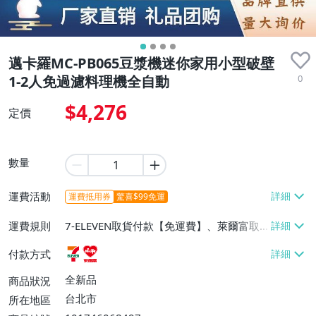
邁卡羅MC-PB065豆漿機迷你家用小型破壁
0
1-2人免過濾料理機全自動
$4,276
定價
數量
運費活動
運費抵用券
驚喜$99免運
運費規則
7-ELEVEN取貨付款【免運費】、萊爾富取
貨付款【免運費】
付款方式
全新品
商品狀況
台北市
所在地區