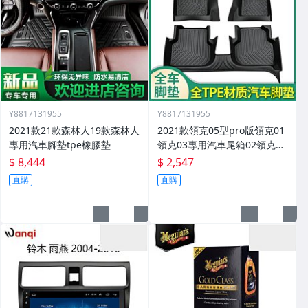
Y8817131955
Y8817131955
2021款21款森林人19款森林人
2021款領克05型pro版領克01
專用汽車腳墊tpe橡膠墊
領克03專用汽車尾箱02領克03
腳墊
$ 8,444
$ 2,547
直購
直購