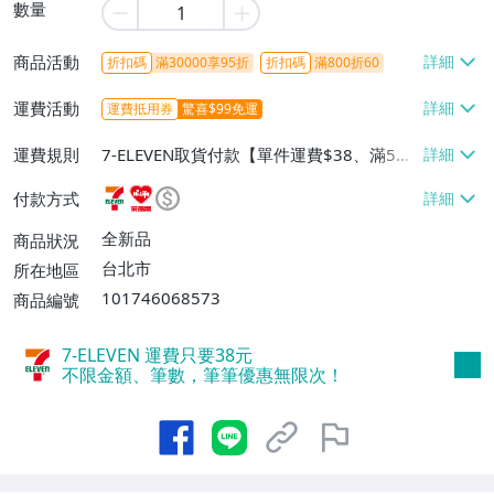
數量
商品活動
折扣碼
滿30000享95折
折扣碼
滿800折60
運費活動
運費抵用券
驚喜$99免運
運費規則
7-ELEVEN取貨付款【單件運費$38、滿5件
或消費滿$1298免運費】、7-ELEVEN取貨
付款方式
不付款【免運費】、萊爾富取貨付款【單件
運費$60、滿5件或消費滿$1298免運
全新品
商品狀況
費】、宅配/貨運【單件運費$120、滿5件
台北市
所在地區
或消費滿$1598免運費】
101746068573
商品編號
7-ELEVEN 運費只要
38
元
不限金額、筆數，筆筆優惠無限次！