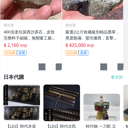
源古堂
源古堂
400克老坑莫西沙原石，皮殼
嚴選2公斤收藏級別精品墨翠，
完整料子細膩，無開窗工藝原
黑度飽滿、螢光優異，直擊心
礦，適合手鐲及掛件製作。嚴
坎的絕版好物 翡翠 珍貴玉石
$ 2,160
$ 425,000
95折
95折
選天然A貨翡翠。 老坑翡翠 手
天然翡翠
折扣碼
直購
折扣碼
直購
鐲 掛件
日本代購
看全部
【LIG】時代木造
【LIG】時代古民
時代物 一刀彫 立