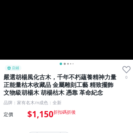
店鋪
嚴選胡楊風化古木，千年不朽蘊養精神力量
0
正能量枯木收藏品 金屬雕刻工藝 精致擺飾
文物級胡楊木 胡楊枯木 憑靠 革命紀念
品牌：家有名木/n成色：全新
$1,150
定價