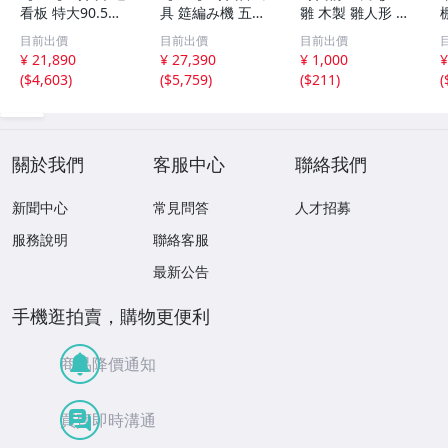
看板 特大90.5㎝
具 筵編み機 五点
雛 木製 雛人形 木
金彩 本舗 高田徳
むしろ編み 筬 お
彫彩色 小型 2.2×
目前出價
目前出價
目前出價
左衛門 古美術品
さ 農具 古道具 26
3.5×H5.7cm ひな
¥ 21,890
¥ 27,390
¥ 1,000
¥
2606.676
04.458
祭り 郷土玩具 木
(
$4,603
)
(
$5,759
)
(
$211
)
(
工芸 置物 木彫人
形(B24136)
關於我們
客服中心
聯絡我們
新聞中心
常見問答
人才招募
服務說明
聯絡客服
最新公告
手機逛拍賣，購物更便利
商品降價通知
買賣即時溝通