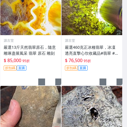
源古堂
源古堂
嚴選13斤天然翡翠原石，隨意
嚴選460克正冰種翡翠，冰凜
雕琢盡展風采 翡翠 原石 雕刻
透亮直擊心坎收藏品#翡翠 #天
然翡翠 #A貨翡翠玉石
$ 85,000
$ 76,500
95折
95折
折扣碼
直購
折扣碼
直購