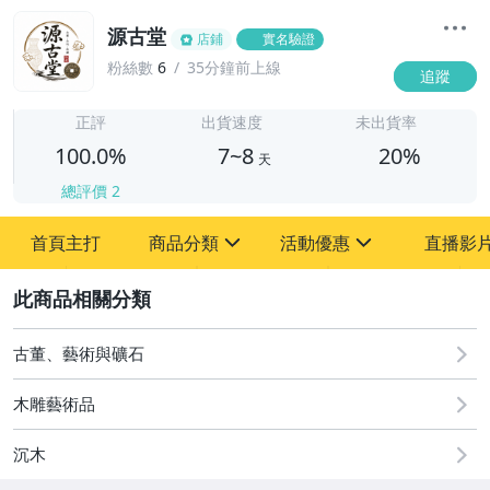
源古堂
店鋪
實名驗證
粉絲數
6
35分鐘前上線
追蹤
7
正評
出貨速度
未出貨率
100.0%
7~8
20%
天
總評價
2
首頁主打
商品分類
活動優惠
直播影
sign
sign
2
其它
[全店] 周年慶
[全店] 粉絲專享
古董、藝術與礦石
木雕藝術品
沉木