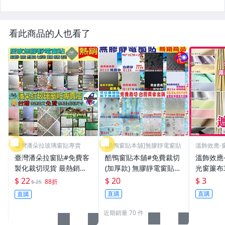
看此商品的人也看了
臺灣潘朵拉玻璃窗貼專賣
[酷鴨窗貼本舖]無膠靜電窗貼
溫飾效應-
高
臺灣潘朵拉窗貼#免費客
酷鴨窗貼本舖#免費裁切
溫飾效應
製化裁切現貨 最熱銷無
(加厚款) 無膠靜電窗貼
光窗簾布
膠靜電貼 玻璃紙 玻璃窗
玻璃貼紙 霧面毛玻璃 隔
刷卡除舊佈
$ 22
$ 20
$ 3
88折
$ 25
貼 霧面窗貼 隔熱紙 窗户
熱紙 玻璃窗貼 靜電窗貼
0~97%
直購
直購
直購
隔熱紙 玻璃貼紙 靜電貼
浴室玻璃貼 玻璃貼窗戶
訂作教學
防隱私窗貼
玻璃紙 陽台落地窗貼 浴
近期銷量 70 件
室窗貼