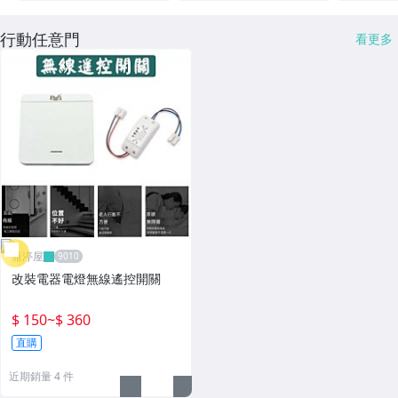
行動任意門
看更多
雁渟屋
改裝電器電燈無線遙控開關
$ 150
~
$ 360
直購
近期銷量 4 件