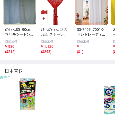
のれん85×90cm
ひものれん 紐の
35-740947001ク
マリモツートン
れん ストーン付
ラレトレーディン
色ブルー79820
き レッド
グ 窓際や間仕切
目前出價
目前出價
目前出價
日本製-sumi
りに簡単設置で節
¥ 980
¥ 1,120
¥ 1
¥
電対策！カットで
(
$212
)
(
$243
)
(
$1
)
(
サイズ調整も可！
遮熱・防炎のれん
エコクール ホワ
イト
日本直送
看更多