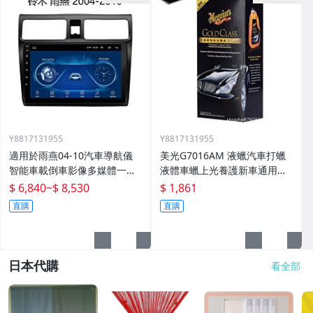
Y8817131955
Y8817131955
適用於雨燕04-10汽車導航儀
美光G7016AM 液蠟汽車打蠟
智能車載倒車影像多媒體一體
液體車蠟上光養護新車通用棕
機
櫚蠟
$ 6,840
~
$ 8,530
$ 1,861
直購
直購
日本代購
看全部