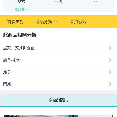
0%
--
--
天
總評價
0
-
首頁主打
商品分類
直播影片
-
sign
2
居家、家具與園藝
圖書/影音/文具
寢具/家飾
古董、藝術與礦石
簾子
手機、配件與通訊
美容保養與彩妝
門簾
電腦、平板與周邊
商品資訊
相機、攝影與周邊
運動、戶外與休閒