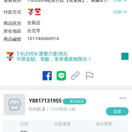
運費規則
7-ELEVEN取貨付款【免運費】、萊爾富取
貨付款【免運費】
付款方式
全新品
商品狀況
台北市
所在地區
101746068914
商品編號
7-ELEVEN 運費只要
38
元
不限金額、筆數，筆筆優惠無限次！
Y8817131955
實名驗證
粉絲數
2
12小時前上線
追蹤
-
-
正評
出貨速度
未出貨率