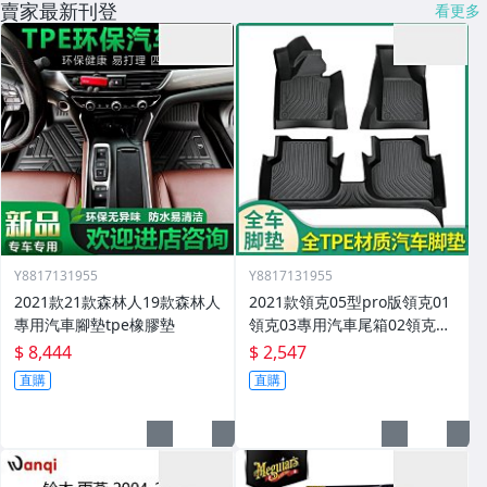
賣家最新刊登
看更多
Y8817131955
Y8817131955
2021款21款森林人19款森林人
2021款領克05型pro版領克01
專用汽車腳墊tpe橡膠墊
領克03專用汽車尾箱02領克03
腳墊
$ 8,444
$ 2,547
直購
直購