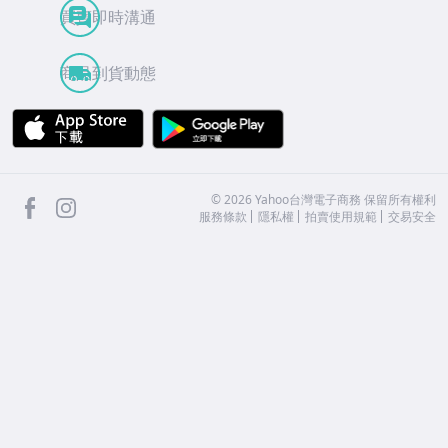
商品降價通知
買賣即時溝通
商品到貨動態
APP Store
Google Play
facebook
Instagram
©
2026
Yahoo台灣電子商務 保留所有權利
服務條款
隱私權
拍賣使用規範
交易安全