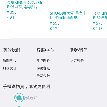
金鳥KINCHO 垃圾桶
廚餘薄荷消臭貼片 約
30天分
¥ 398
金鳥KI
廚餘消臭
$ 81
分
¥ 578
SHO-BI粧美堂 星之卡
$ 118
比 瀏海吸油面紙
¥ 598
$ 122
關於我們
客服中心
聯絡我們
新聞中心
常見問答
人才招募
服務說明
聯絡客服
最新公告
手機逛拍賣，購物更便利