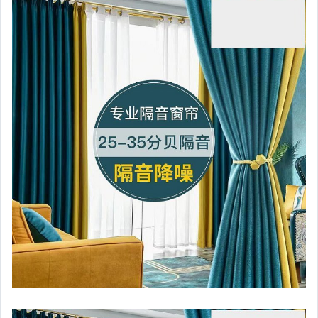
嬰幼兒與孕婦
汽機車精品百貨
居家、家具與園藝
玩具、模型與公仔
男性精品與服飾
女裝與服飾配件
偶像、球員卡與郵幣
手錶與飾品配件
女包精品與女鞋
家電與影音視聽