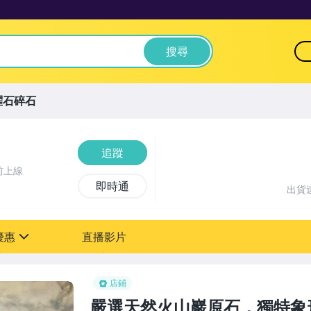
搜尋
曜石碎石
追蹤
前上線
即時通
出貨
優惠
直播影片
sign
店鋪
嚴選天然火山巖原石，獨特象形令