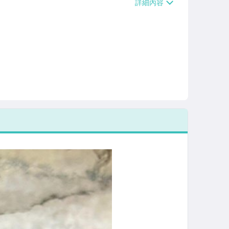
/貨運【單件運費$120、滿5件或消費滿