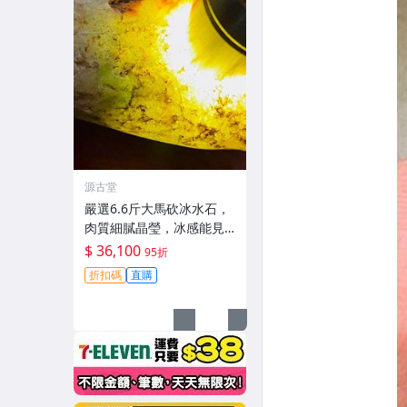
源古堂
嚴選6.6斤大馬砍冰水石，
肉質細膩晶瑩，冰感能見
度高，螢光璀璨奪目，推
$ 36,100
95折
薦直接收藏。冰水石 翡翠
折扣碼
直購
A貨 玉石