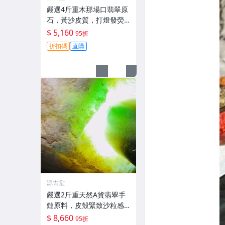
嚴選4斤重木那場口翡翠原
石，黃沙皮質，打燈發熒
光，水頭優異種水足，料
$ 5,160
95折
子厚重，形體端正，適合
折扣碼
直購
製作手鐲，天然A貨未加
工，可檢測代工，支持討
論細節。 翡翠
源古堂
嚴選2斤重天然A貨翡翠手
鏈原料，皮殼緊致沙粒感
強，水頭極佳種水足，適
$ 8,660
95折