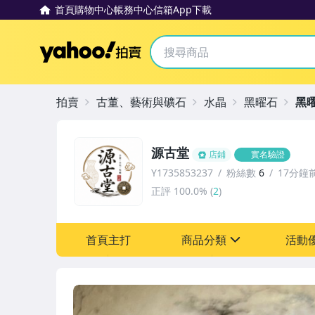
首頁
購物中心
帳務中心
信箱
App下載
Yahoo拍賣
拍賣
古董、藝術與礦石
水晶
黑曜石
黑
源古堂
店鋪
實名驗證
Y1735853237
粉絲數
6
17分鐘
正評
100.0%
(
2
)
首頁主打
商品分類
活動
sign
其它
[全店] 周年慶
[全店] 粉絲專享