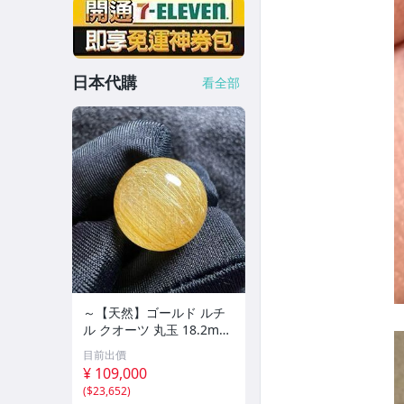
日本代購
看全部
～【天然】ゴールド ルチ
ル クオーツ 丸玉 18.2mm
8.5g
目前出價
¥ 109,000
(
$23,652
)