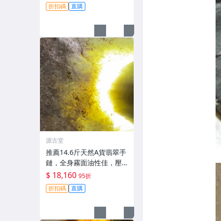
合鑲嵌掛件或雕刻創作#翡
折扣碼
直購
翠 #天然翡翠 #原石
源古堂
推薦14.6斤天然A貨翡翠手
鏈，全身霧面油性佳，壓
燈水長起冰，適合收藏與
$ 18,160
95折
把玩。 翡翠 天然翡翠 A貨
折扣碼
直購
翡翠玉石