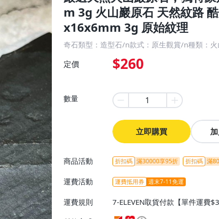
m 3g 火山巖原石 天然紋路 
x16x6mm 3g 原始紋理
奇石類型：造型石/n款式：原生觀賞/n種類：火
$260
定價
數量
立即購買
加
商品活動
折扣碼
滿30000享95折
折扣碼
滿80
運費活動
運費抵用券
週末7-11免運
運費規則
7-ELEVEN取貨付款【單件運費$
ELEVEN取貨不付款【免運費】