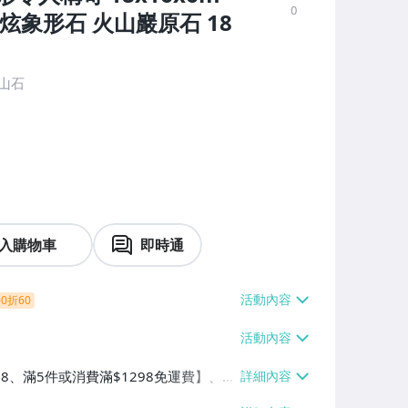
0
酷炫象形石 火山巖原石 18
山石
入購物車
即時通
0折60
38、滿5件或消費滿$1298免運費】、7-
、萊爾富取貨付款【單件運費$60、滿5件