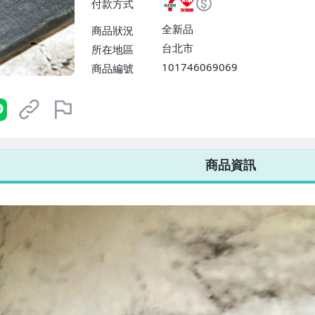
付款方式
或消費滿$1298免運費】、宅配
$1598免運費】
全新品
商品狀況
台北市
所在地區
101746069069
商品編號
7-ELEVEN 運費只要
38
元
不限金額、筆數，筆筆優惠無限次！
商品資訊