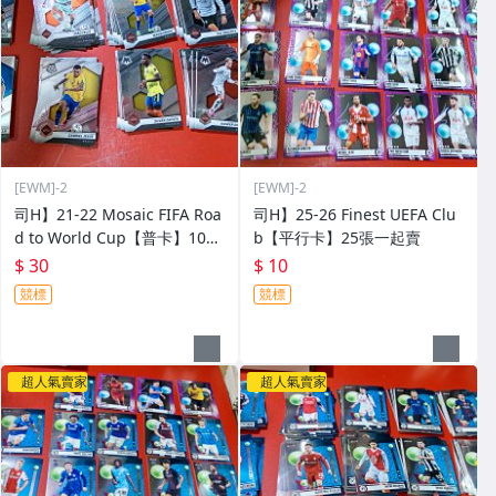
[EWM]-2
[EWM]-2
司H】21-22 Mosaic FIFA Roa
司H】25-26 Finest UEFA Clu
d to World Cup【普卡】100
b【平行卡】25張一起賣
張一起賣
$ 30
$ 10
競標
競標
超人氣賣家
超人氣賣家