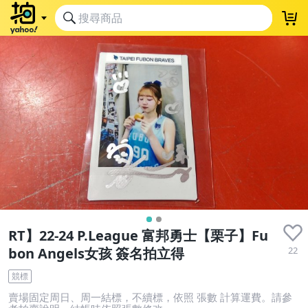
RT】22-24 P.League 富邦勇士【栗子】Fu
22
bon Angels女孩 簽名拍立得
競標
賣場固定周日、周一結標，不續標，依照 張數 計算運費。請參