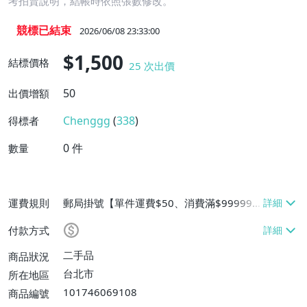
考拍賣說明，結帳時依照張數修改。
競標已結束
2026/06/08 23:33:00
$1,500
結標價格
25
次出價
50
出價增額
Chenggg
(
338
)
得標者
0
件
數量
運費規則
郵局掛號【單件運費$50、消費滿$999999
免運費】
付款方式
二手品
商品狀況
台北市
所在地區
101746069108
商品編號