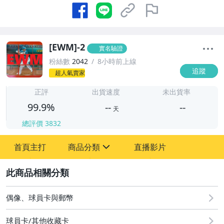
[EWM]-2
實名驗證
粉絲數
2042
8小時前上線
追蹤
超人氣賣家
-
-
正評
出貨速度
未出貨率
99.9%
--
--
天
總評價
3832
-
首頁主打
商品分類
直播影片
-
sign
偶像、球員卡與郵幣
2
偶像、球員卡與郵幣
球員卡/其他收藏卡