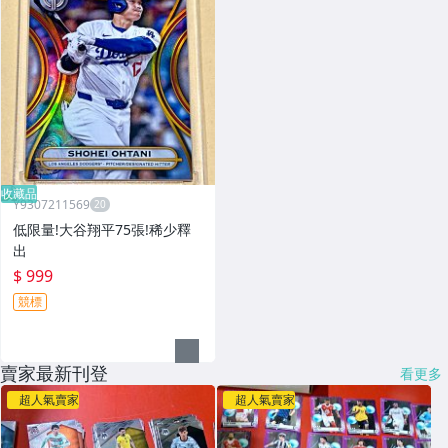
收藏品
Y9307211569
低限量!大谷翔平75張!稀少釋
出
$ 999
競標
賣家最新刊登
看更多
超人氣賣家
超人氣賣家