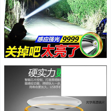
女裝與服飾配件
偶像、球員卡與郵幣
手錶與飾品配件
女包精品與女鞋
家電與影音視聽