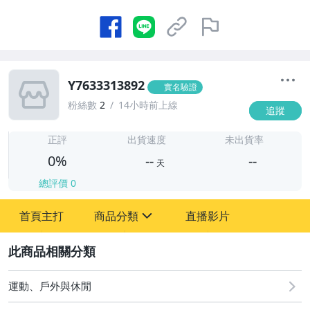
Y7633313892
實名驗證
粉絲數
2
14小時前上線
追蹤
-
-
正評
出貨速度
未出貨率
0%
--
--
天
總評價
0
-
首頁主打
商品分類
直播影片
-
sign
2
運動、戶外與休閒
圖書/影音/文具