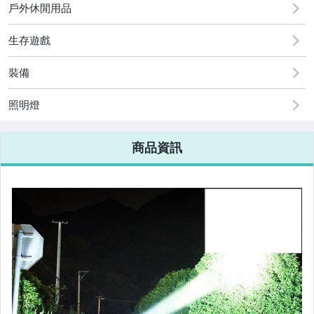
戶外休閒用品
古董、藝術與礦石
生存遊戲
手機、配件與通訊
美容保養與彩妝
裝備
電腦、平板與周邊
照明燈
相機、攝影與周邊
商品資訊
運動、戶外與休閒
嬰幼兒與孕婦
汽機車精品百貨
居家、家具與園藝
玩具、模型與公仔
男性精品與服飾