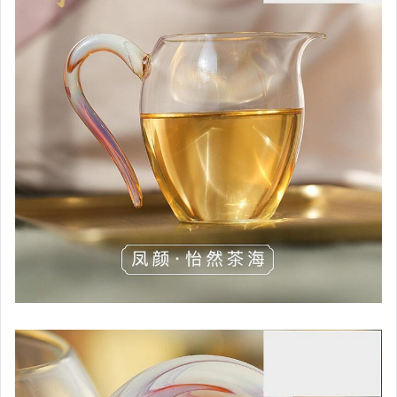
汽機車精品百貨
居家、家具與園藝
玩具、模型與公仔
男性精品與服飾
女裝與服飾配件
偶像、球員卡與郵幣
手錶與飾品配件
女包精品與女鞋
家電與影音視聽