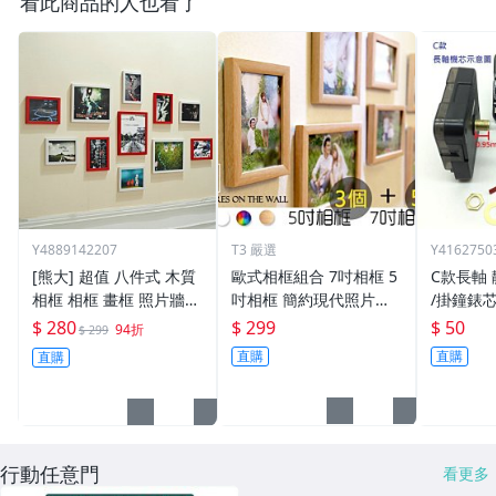
看此商品的人也看了
Y4889142207
T3 嚴選
Y4162750
[熊大] 超值 八件式 木質
歐式相框組合 7吋相框 5
C款長軸
相框 相框 畫框 照片牆
吋相框 簡約現代照片牆
/掛鐘錶芯/
臥室 書房 客廳 家居飾品
裝飾相框 創意相框 掛牆
秒式/ /
$ 280
$ 299
$ 50
94折
$ 299
裝飾 掛畫 【HH03】
畫框組合 相框牆 相框組
直購
直購
直購
【HH03】
行動任意門
看更多