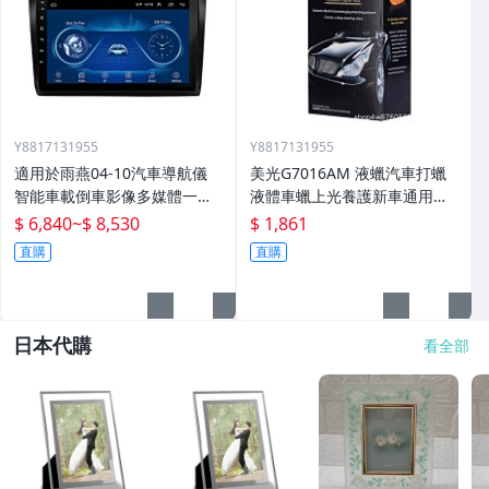
Y8817131955
Y8817131955
適用於雨燕04-10汽車導航儀
美光G7016AM 液蠟汽車打蠟
智能車載倒車影像多媒體一體
液體車蠟上光養護新車通用棕
機
櫚蠟
$ 6,840
~
$ 8,530
$ 1,861
直購
直購
日本代購
看全部