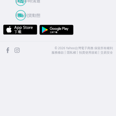
買賣即時溝通
商品到貨動態
APP Store
Google Play
facebook
Instagram
©
2026
Yahoo台灣電子商務 保留所有權利
服務條款
隱私權
拍賣使用規範
交易安全