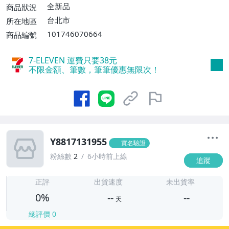
全新品
商品狀況
台北市
所在地區
101746070664
商品編號
7-ELEVEN 運費只要
38
元
不限金額、筆數，筆筆優惠無限次！
Y8817131955
實名驗證
粉絲數
2
6小時前上線
追蹤
-
-
正評
出貨速度
未出貨率
0%
--
--
天
總評價
0