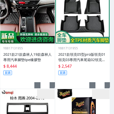
Y8817131955
Y8817131955
2021款21款森林人19款森林人
2021款領克05型pro版領克01
專用汽車腳墊tpe橡膠墊
領克03專用汽車尾箱02領克03
腳墊
$ 8,444
$ 2,547
直購
直購