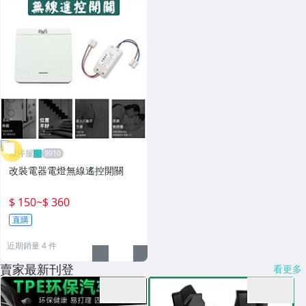
雁渟屋
改裝電器電燈無線遙控開關
$ 150
~
$ 360
直購
近期銷量 4 件
賣家最新刊登
看更多