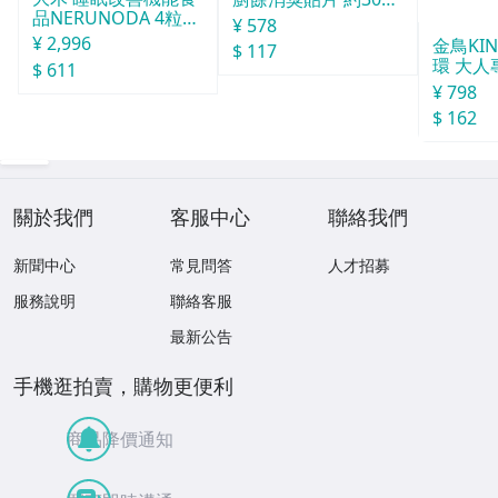
品NERUNODA 4粒22
分
¥ 578
袋
¥ 2,996
金鳥KI
$ 117
環 大人
$ 611
¥ 798
$ 162
關於我們
客服中心
聯絡我們
新聞中心
常見問答
人才招募
服務說明
聯絡客服
最新公告
手機逛拍賣，購物更便利
商品降價通知