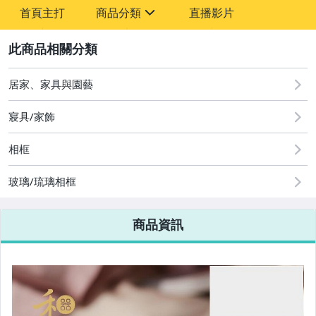
-
首頁主打
商品分類
直播影片
-
sign
2
居家、家具與園藝
圖書/影音/文具
寢具/家飾
古董、藝術與礦石
相框
手機、配件與通訊
美容保養與彩妝
玻璃/琉璃相框
電腦、平板與周邊
商品資訊
相機、攝影與周邊
運動、戶外與休閒
嬰幼兒與孕婦