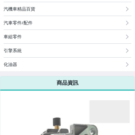
2
汽機車精品百貨
圖書/影音/文具
汽車零件/配件
古董、藝術與礦石
車組零件
手機、配件與通訊
美容保養與彩妝
引擎系統
電腦、平板與周邊
化油器
相機、攝影與周邊
商品資訊
運動、戶外與休閒
嬰幼兒與孕婦
汽機車精品百貨
居家、家具與園藝