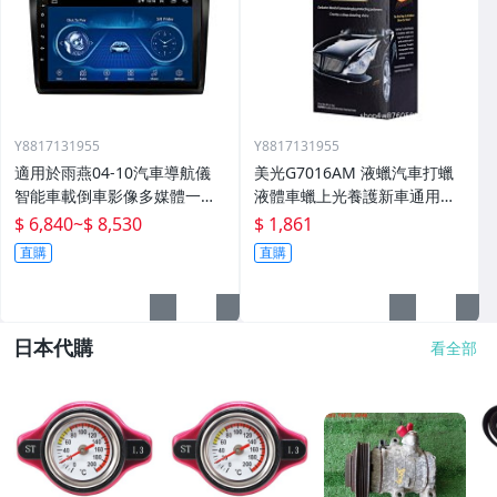
Y8817131955
Y8817131955
適用於雨燕04-10汽車導航儀
美光G7016AM 液蠟汽車打蠟
智能車載倒車影像多媒體一體
液體車蠟上光養護新車通用棕
機
櫚蠟
$ 6,840
~
$ 8,530
$ 1,861
直購
直購
日本代購
看全部