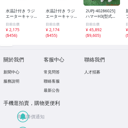
水温計付き ラジ
水温計付き ラジ
2UPJ-40286025]
エーターキャップ
エーターキャップ
ハマーH3(型式不
開弁圧1.3k Bタイ
開弁圧1.3k Bタイ
明)エアコンコン
目前出價
目前出價
目前出價
プ トヨタ/日産/ス
プ トヨタ/日産/ス
プレッサー 中古
¥ 2,175
¥ 2,174
¥ 45,892
¥
ズキ/スバル/マツ
ズキ/スバル/マツ
1
(
$456
)
(
$455
)
(
$9,605
)
(
ダ/ダイハツ/ホン
ダ/ダイハツ/ホン
2
ダ/三菱
ダ/三菱
關於我們
客服中心
聯絡我們
新聞中心
常見問答
人才招募
服務說明
聯絡客服
最新公告
手機逛拍賣，購物更便利
商品降價通知