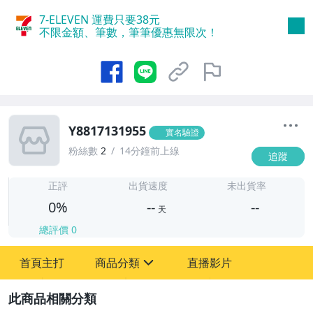
7-ELEVEN 運費只要
38
元
不限金額、筆數，筆筆優惠無限次！
Y8817131955
實名驗證
粉絲數
2
14分鐘前上線
追蹤
-
-
正評
出貨速度
未出貨率
0%
--
--
天
總評價
0
-
首頁主打
商品分類
直播影片
-
sign