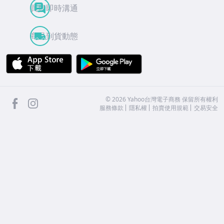
買賣即時溝通
商品到貨動態
APP Store
Google Play
facebook
Instagram
©
2026
Yahoo台灣電子商務 保留所有權利
服務條款
隱私權
拍賣使用規範
交易安全