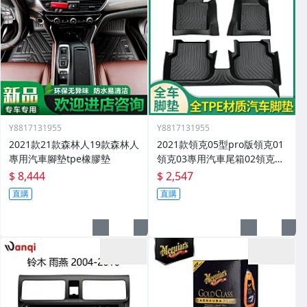
Y8817131955
Y8817131955
2021款21款森林人19款森林人
2021款領克05型pro版領克01
專用汽車腳墊tpe橡膠墊
領克03專用汽車尾箱02領克03
腳墊
$ 8,444
$ 2,547
直購
直購