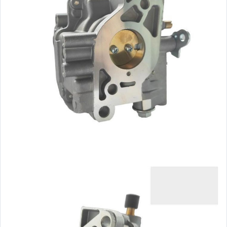
玩具、模型與公仔
男性精品與服飾
女裝與服飾配件
偶像、球員卡與郵幣
手錶與飾品配件
女包精品與女鞋
家電與影音視聽