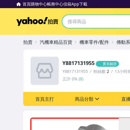
首頁
購物中心
帳務中心
信箱
App下載
Yahoo拍賣
拍賣
汽機車精品百貨
機車零件/配件
傳動
Y8817131955
實名驗證
Y8817131955
粉絲數
2
13小時
正評
0%
(
0
)
首頁主打
商品分類
直
sign