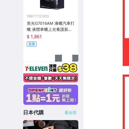
Y8817131955
美光G7016AM 液蠟汽車打
蠟 液體車蠟上光養護新車
通用棕櫚蠟
$ 1,861
直購
日本代購
看全部