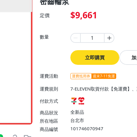
密齒輪泵
$9,661
定價
數量
立即購買
加
運費活動
運費抵用券
週末7-11免運
運費規則
7-ELEVEN取貨付款【免運費
付款方式
全新品
商品狀況
台北市
所在地區
101746070947
商品編號