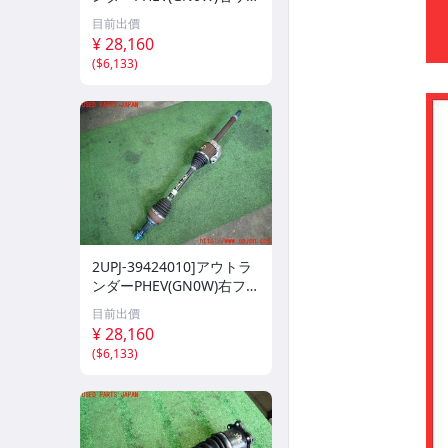
ドライブシャフト 中古
目前出價
¥ 28,160
(
$6,133
)
2UPJ-39424010]アウトラ
ンダーPHEV(GN0W)右フロ
ントドライブシャフト 中
目前出價
古
¥ 28,160
(
$6,133
)