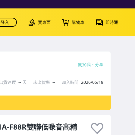
登入
賣東西
購物車
即時通
關於我
分享
出貨速度
--
天
未出貨率
--
加入時間
2026/05/18
1A-F88R雙聯低噪音高精