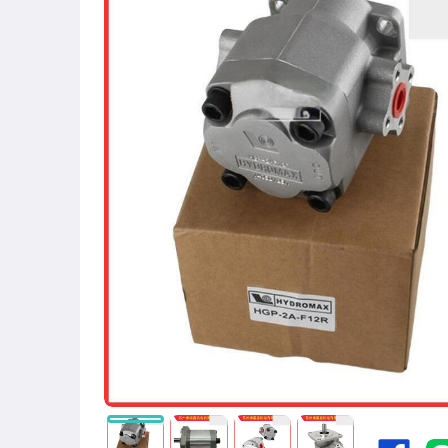
圖書/影音/文具
古董、藝術與礦石
手機、配件與通訊
美容保養與彩妝
電腦、平板與周邊
相機、攝影與周邊
運動、戶外與休閒
嬰幼兒與孕婦
汽機車精品百貨
居家、家具與園藝
玩具、模型與公仔