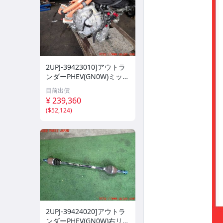
2UPJ-39423010]アウトラ
ンダーPHEV(GN0W)ミッシ
ョン AT 4B12-S91-YA1 4W
目前出價
D 中古
¥ 239,360
(
$52,124
)
2UPJ-39424020]アウトラ
ンダーPHEV(GN0W)右リア