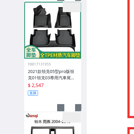
Y8817131955
2021款領克05型pro版領
克01領克03專用汽車尾箱0
2領克03腳墊
$ 2,547
直購