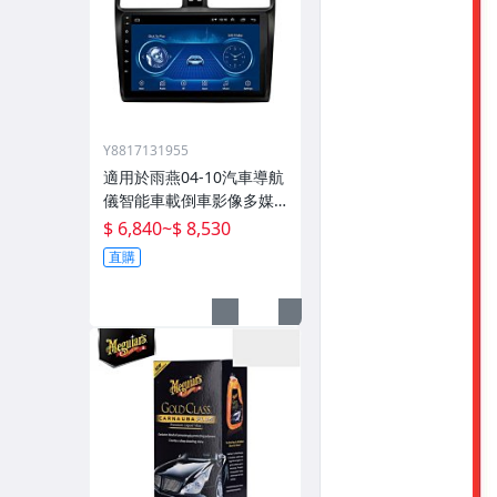
Y8817131955
適用於雨燕04-10汽車導航
儀智能車載倒車影像多媒
體一體機
$ 6,840
~
$ 8,530
直購