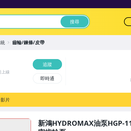
搜尋
系統
齒輪/鍊條/皮帶
追蹤
前上線
即時通
播影片
新鴻HYDROMAX油泵HGP-1