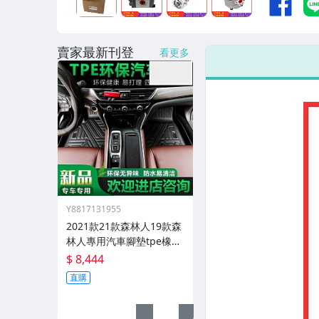
男性精品與服飾
女裝與服飾配件
賣家最新刊登
看更多
偶像、球員卡與郵幣
手錶與飾品配件
女包精品與女鞋
家電與影音視聽
Y8817131955
2021款21款森林人19款森
林人專用汽車腳墊tpe橡膠
墊
$ 8,444
直購