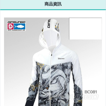
商品資訊
電腦、平板與周邊
相機、攝影與周邊
運動、戶外與休閒
嬰幼兒與孕婦
汽機車精品百貨
居家、家具與園藝
玩具、模型與公仔
男性精品與服飾
女裝與服飾配件
偶像、球員卡與郵幣