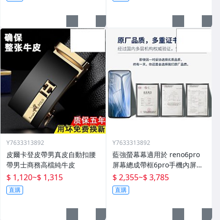
Y7633313892
Y7633313892
皮爾卡登皮帶男真皮自動扣腰
藍強螢幕幕適用於 reno6pro
帶男士商務高檔純牛皮
屏幕總成帶框6pro手機內屏外
屏修復碎屏觸摸顯示屏o 拆機
$ 1,120
~
$ 1,315
$ 2,355
~
$ 3,785
更換液晶玻璃維
直購
直購