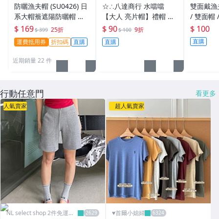
系列
防曬漁夫帽 (SU0426) 日
☆∴八達商行 水噹噹
雙面戴漁夫
系大帽簷遮陽防曬帽 遮
【大人 亮片帽】禮帽 紳
/ 雙面帽 
陽帽 鴨舌帽
士帽 爵士帽 鴨舌帽 亮片
本布 / 
$ 169
$ 90
$ 100
25折
9折
$ 399
$ 100
帽 特價$90元
住民漁夫帽
直購
運費抵用券
折扣碼
直購
直購
近期銷量 22 件
行動任意門
看更多
人氣賣家
超人氣賣家
NL select shop 2件免運可
♥️首爾小媳婦