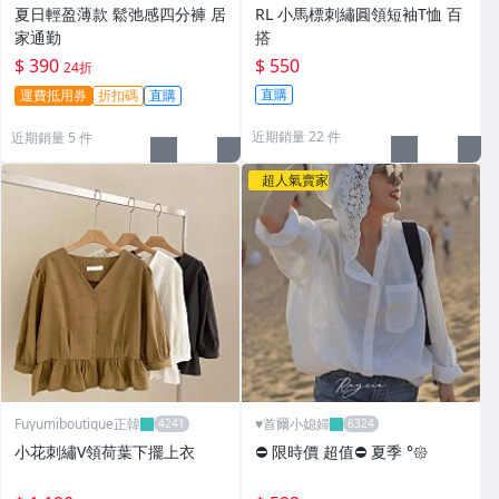
刷卡
夏日輕盈薄款 鬆弛感四分褲 居
RL 小馬標刺繡圓領短袖T恤 百
家通勤
搭
$ 390
$ 550
24折
直購
運費抵用券
折扣碼
直購
近期銷量 22 件
近期銷量 5 件
超人氣賣家
Fuyumiboutique正韓
♥️首爾小媳婦
小花刺繡V領荷葉下擺上衣
⛔️ 限時價 超值⛔️ 夏季 °𑁍