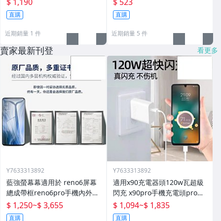
$ 1,190
$ 523
直購
直購
近期銷量 1 件
近期銷量 5 件
賣家最新刊登
看更多
Y7633313892
Y7633313892
藍強螢幕幕適用於 reno6屏幕
適用x90充電器頭120w瓦超級
總成帶框reno6pro手機內外顯
閃充 x90pro手機充電頭pro快
示屏拆機原廠更換液晶玻璃維
充插頭mcarney數據線80w套
$ 1,250
~
$ 3,655
$ 1,094
~
$ 1,835
修一體屏內屏外屏
裝
直購
直購