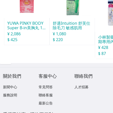
YUWA PINKY BODY
舒適Intuition 舒芙仕
Super B-in美胸丸 15
除毛刀 敏感肌用
0粒
¥ 2,086
¥ 1,080
小林製
$ 425
$ 220
期專用
劑120m
¥ 428
$ 87
關於我們
客服中心
聯絡我們
新聞中心
常見問答
人才招募
服務說明
聯絡客服
最新公告