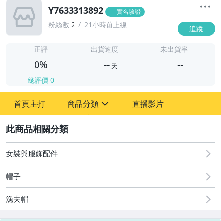
Y7633313892
實名驗證
粉絲數
2
21小時前上線
追蹤
-
-
正評
出貨速度
未出貨率
0%
--
--
天
總評價
0
-
首頁主打
商品分類
直播影片
-
sign
2
女裝與服飾配件
圖書/影音/文具
帽子
古董、藝術與礦石
漁夫帽
手機、配件與通訊
美容保養與彩妝