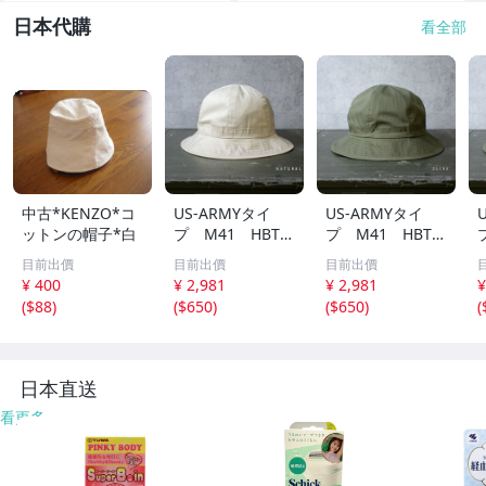
日本代購
看全部
中古*KENZO*コ
US-ARMYタイ
US-ARMYタイ
ットンの帽子*白
プ M41 HBTハ
プ M41 HBTハ
ット生成り 7-1/
ットOD 7-1/4
目前出價
目前出價
目前出價
4 041514
011510
¥ 400
¥ 2,981
¥ 2,981
¥
(
$88
)
(
$650
)
(
$650
)
(
日本直送
看更多