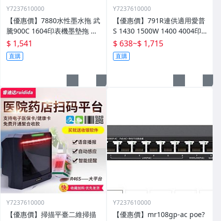
Y7237610000
Y7237610000
【優惠價】7880水性墨水拖 武
【優惠價】791R連供適用愛普
騰900C 1604印表機墨墊拖 設
S 1430 1500W 1400 4004印
備配件 墨水託零件
表機墨水盒晶片連供
$ 1,541
$ 638
~
$ 1,715
直購
直購
Y7237610000
Y7237610000
【優惠價】掃描平臺二維掃描
【優惠價】mr108gp-ac poe?