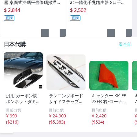
器 桌面式掃碼平臺條碼掃描器
ac一體化千兆路由器 8口千兆
手機支付超市收銀
一體化機 108gp
$ 2,844
$ 2,502
直購
直購
日本代購
看全部
汎用 カーボン調
ランニングボード
キャンター KK-FE
ボンネットダミー
サイドステップ
73EB 右Fコーナ
ダクト エンジン
アルミバー カス
ーパネル 標準高
目前出價
目前出價
目前出價
フード飾り 外装
タム トヨタRAV4
床DX 3T 24V 4
¥ 999
¥ 24,900
¥ 2,420
¥
ドレスアップ ボ
用2019 2020 202
M51 MK997198
(
$216
)
(
$5,383
)
(
$524
)
(
ディステッカー
1 2022