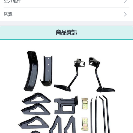
空力配件
美容保養與彩妝
電腦、平板與周邊
尾翼
相機、攝影與周邊
商品資訊
運動、戶外與休閒
嬰幼兒與孕婦
汽機車精品百貨
居家、家具與園藝
玩具、模型與公仔
男性精品與服飾
偶像、球員卡與郵幣
女裝與服飾配件