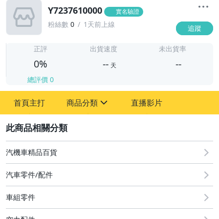
Y7237610000
實名驗證
粉絲數
0
1天前上線
追蹤
-
-
正評
出貨速度
未出貨率
0%
--
--
天
總評價
0
-
首頁主打
商品分類
直播影片
-
sign
2
汽機車精品百貨
圖書/影音/文具
汽車零件/配件
古董、藝術與礦石
車組零件
手機、配件與通訊