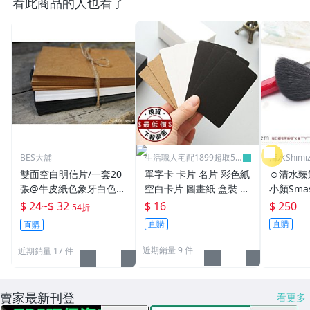
看此商品的人也看了
BES大舖
生活職人宅配1899超取59
清水Shim
9
雙面空白明信片/一套20
單字卡 卡片 名片 彩色紙
☺清水臻
張@牛皮紙色象牙白色黑
空白卡片 圖畫紙 盒裝 名
小顏Sma
色DIY手作迷必備手帳貼
片卡 塗鴉卡片 牛皮紙 美
塑顏刷 
$ 24
~
$ 32
$ 16
$ 250
54折
紙聖誕卡片
勞卡片 明信片 ♣生活職
場！af 
直購
直購
直購
人♣【K130】
近期銷量 9 件
近期銷量 17 件
賣家最新刊登
看更多