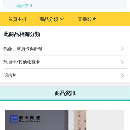
總評價
0
-
首頁主打
商品分類
直播影片
-
sign
2
偶像、球員卡與郵幣
圖書/影音/文具
球員卡/其他收藏卡
古董、藝術與礦石
明信片
手機、配件與通訊
美容保養與彩妝
商品資訊
電腦、平板與周邊
相機、攝影與周邊
運動、戶外與休閒