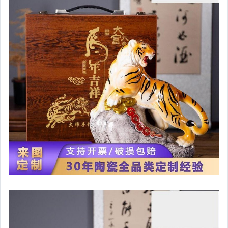
嬰幼兒與孕婦
汽機車精品百貨
居家、家具與園藝
玩具、模型與公仔
男性精品與服飾
女裝與服飾配件
偶像、球員卡與郵幣
手錶與飾品配件
女包精品與女鞋
家電與影音視聽