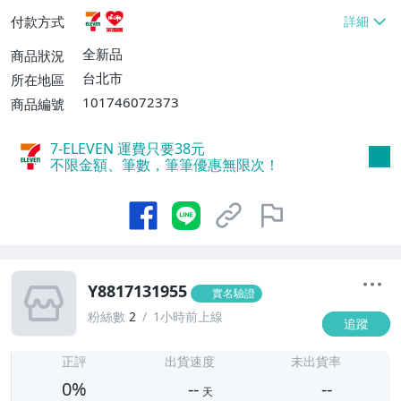
貨付款【免運費】
付款方式
全新品
商品狀況
台北市
所在地區
101746072373
商品編號
7-ELEVEN 運費只要
38
元
不限金額、筆數，筆筆優惠無限次！
Y8817131955
實名驗證
粉絲數
2
1小時前上線
追蹤
-
-
正評
出貨速度
未出貨率
0%
--
--
天