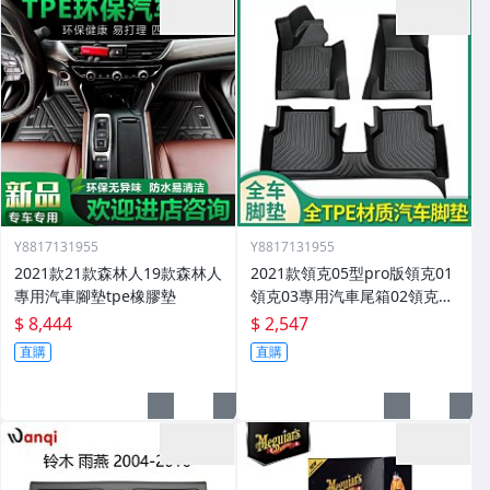
Y8817131955
Y8817131955
2021款21款森林人19款森林人
2021款領克05型pro版領克01
專用汽車腳墊tpe橡膠墊
領克03專用汽車尾箱02領克03
腳墊
$ 8,444
$ 2,547
直購
直購