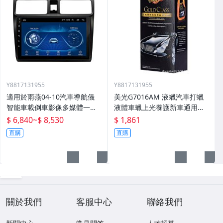
Y8817131955
Y8817131955
適用於雨燕04-10汽車導航儀
美光G7016AM 液蠟汽車打蠟
智能車載倒車影像多媒體一體
液體車蠟上光養護新車通用棕
機
櫚蠟
$ 6,840
~
$ 8,530
$ 1,861
直購
直購
關於我們
客服中心
聯絡我們