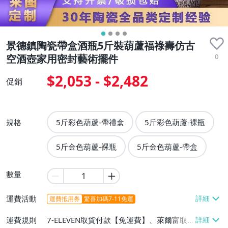
景德鎮陶瓷帶盒酒瓶5斤裝葫蘆福祿壽仿古
0
空酒壺家用密封藝術擺件
$2,053 - $2,482
促銷
規格
5斤彩色葫蘆-帶禮盒
5斤彩色葫蘆-裸瓶
5斤金色葫蘆-裸瓶
5斤金色葫蘆-帶盒
數量
運費活動
運費抵用券
驚喜加碼7-11免運
運費規則
7-ELEVEN取貨付款【免運費】、萊爾富取