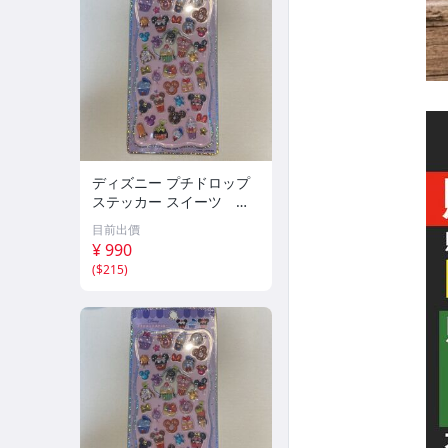
ディズニー プチドロップ
ステッカー スイーツ カ
ップケーキ
目前出價
¥ 990
(
$215
)