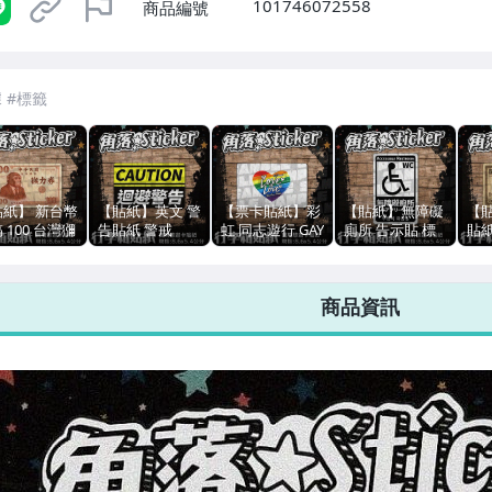
101746072558
商品編號
7-ELEVEN 運費只要
38
元
不限金額、筆數，筆筆優惠無限次！
貼紙】 新台幣
【貼紙】英文 警
【票卡貼紙】彩
【貼紙】無障礙
【
 100 台灣獼
告貼紙 警戒
虹 同志遊行 GAY
廁所 告示貼 標
貼
 多用途卡貼
CAUTION 迴避
婚姻平權 台灣
示 單張 萬用貼
50
 悠遊
注意 單張 萬用
LGBT 單張 萬用
紙 行李箱貼紙
遊卡
cash/手機/
貼紙 行李箱貼紙
貼紙 行李箱貼紙
筆電手機貼紙 悠
筆
商品資訊
電/行李箱皆
悠遊卡貼紙 R8-1
悠遊卡貼紙 防潑
遊卡貼紙 防潑水
用 
 E022
水 B151-1
R54-15
E01