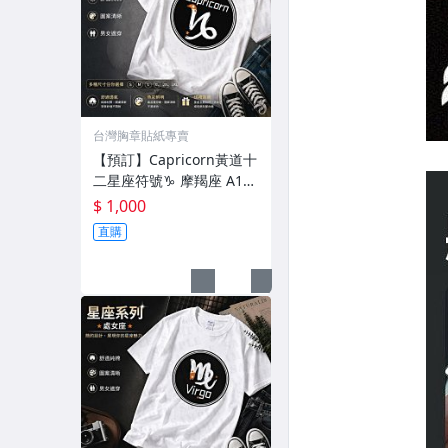
台灣胸章貼紙專賣
【預訂】Capricorn黃道十
二星座符號♑︎ 摩羯座 A15-
10【角落胸章】T恤 大尺
$ 1,000
碼 獨家款式 台灣品牌穿搭
直購