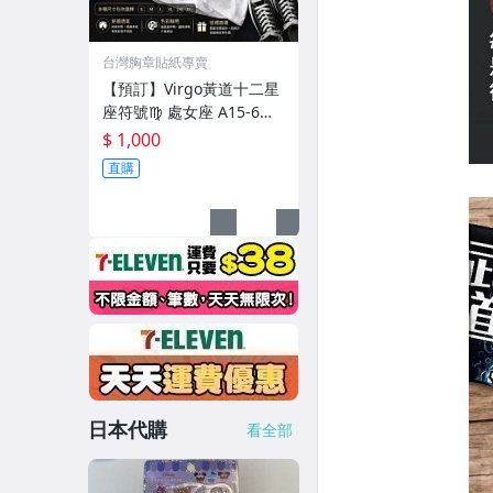
台灣胸章貼紙專賣
【預訂】Virgo黃道十二星
座符號♍︎ 處女座 A15-6
【角落胸章】T恤 大尺碼
$ 1,000
獨家款式 台灣品牌穿搭
直購
日本代購
看全部