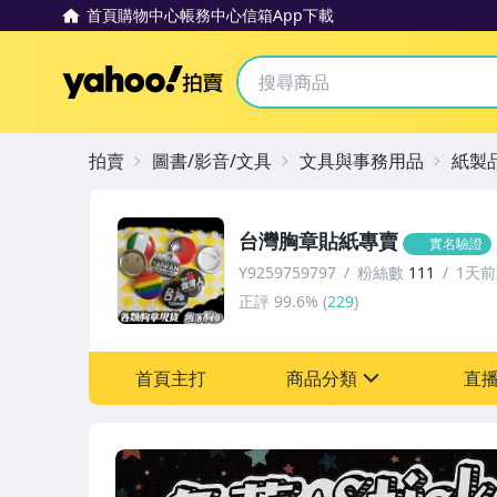
首頁
購物中心
帳務中心
信箱
App下載
Yahoo拍賣
拍賣
圖書/影音/文具
文具與事務用品
紙製
台灣胸章貼紙專賣
實名驗證
Y9259759797
粉絲數
111
1天
正評
99.6%
(
229
)
首頁主打
商品分類
直
sign
圖書/影音/文具
成人專區