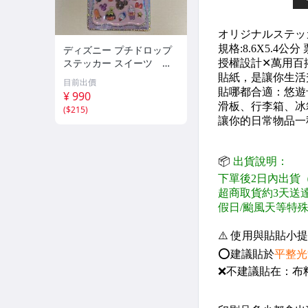
ディズニー プチドロップ
ステッカー スイーツ カ
ップケーキ
目前出價
¥ 990
(
$215
)