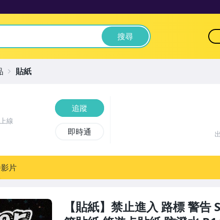
搜尋
品
貼紙
追蹤
前上線
即時通
播影片
【貼紙】禁止進入 路標 警告 S