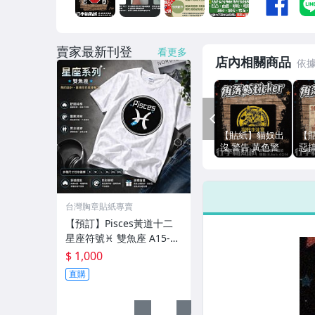
賣家最新刊登
看更多
店內相關商品
PREV
【貼紙】貓奴出
【
沒 警告 黃色警
惡搞
戒 注意日文 貓
猴
咪 單張 萬用貼
貼紙
紙 行李箱貼紙
卡/i
悠遊卡貼紙 A26-
筆
台灣胸章貼紙專賣
1
可用
【預訂】Pisces黃道十二
星座符號♓︎ 雙魚座 A15-12
【角落胸章】T恤 大尺碼
$ 1,000
獨家款式 台灣品牌穿搭
直購