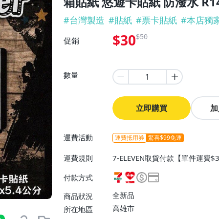
箱貼紙 悠遊卡貼紙 防潑水 R14
#
台灣製造
#
貼紙
#
票卡貼紙
#
本店獨
$30
$50
促銷
數量
立即購買
加
運費活動
運費抵用券
驚喜$99免運
運費規則
7-ELEVEN取貨付款【單件運費$3
取貨不付款【單件運費$38、消費
付款方式
【單件運費$60、消費滿$1000
全新品
商品狀況
高雄市
所在地區