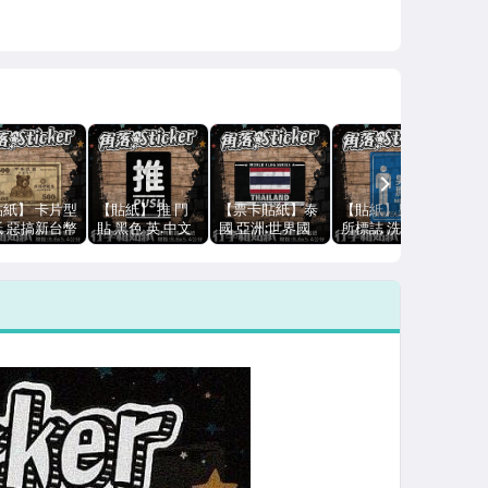
NEXT
貼紙】 卡片型
【貼紙】 推 門
【票卡貼紙】泰
【貼紙】男廁 廁
【
紙 惡搞新台幣
貼 黑色 英.中文
國 亞洲:世界國
所標誌 洗手間
紙 
0 台灣黑熊 悠
店面 營業 門 開
旗 Thailand紀念
單張 萬用貼紙
士 
/門禁/手機/
關 單張 萬用貼
裝飾貼紙國旗 行
行李箱貼紙 悠遊
狗 
電/行李箱可
紙 行李箱貼紙
李箱貼紙 萬用貼
卡貼紙 防潑水
李
多功能貼
悠遊卡貼紙
紙 B68
R54-02
貼紙
9
A200