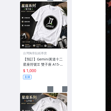
台灣胸章貼紙專賣
【預訂】Gemini黃道十二
星座符號♊︎ 雙子座 A15-3
【角落胸章】T恤 大尺碼
$ 1,000
獨家款式 台灣品牌穿搭
直購