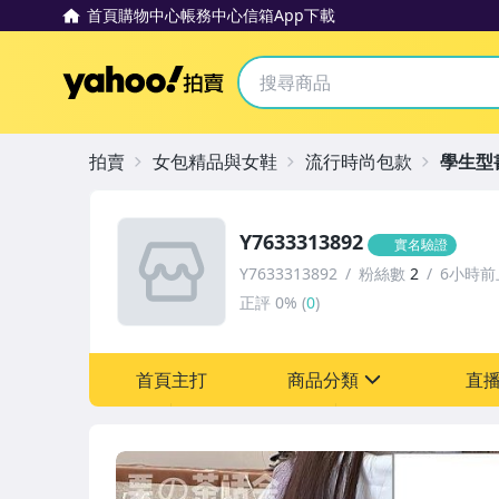
首頁
購物中心
帳務中心
信箱
App下載
Yahoo拍賣
拍賣
女包精品與女鞋
流行時尚包款
學生型
Y7633313892
實名驗證
Y7633313892
粉絲數
2
6小時前
正評
0%
(
0
)
首頁主打
商品分類
直
sign