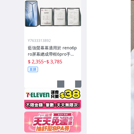
Y7633313892
藍強螢幕幕適用於 reno6p
ro屏幕總成帶框6pro手機
內屏外屏修復碎屏觸摸顯
$ 2,355
~
$ 3,785
示屏o 拆機更換液晶玻璃維
直購