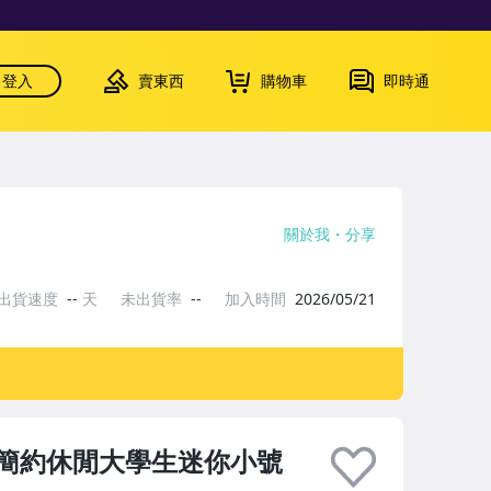
登入
賣東西
購物車
即時通
關於我
分享
出貨速度
--
天
未出貨率
--
加入時間
2026/05/21
簡約休閒大學生迷你小號