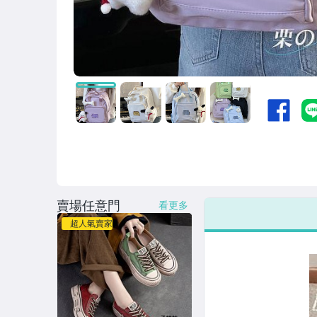
男性精品與服飾
女裝與服飾配件
偶像、球員卡與郵幣
手錶與飾品配件
女包精品與女鞋
家電與影音視聽
賣場任意門
看更多
超人氣賣家