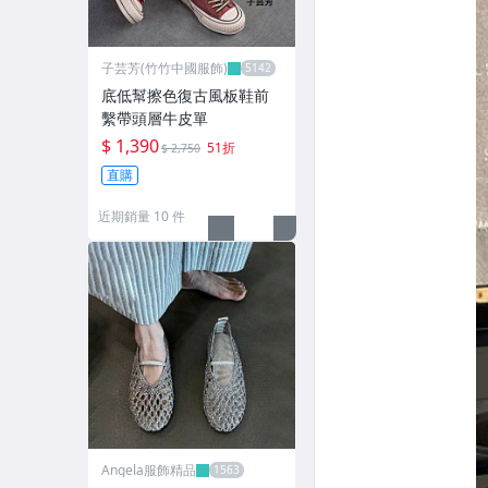
子芸芳(竹竹中國服飾)
底低幫擦色復古風板鞋前
繫帶頭層牛皮單
$ 1,390
51折
$ 2,750
直購
近期銷量 10 件
Angela服飾精品