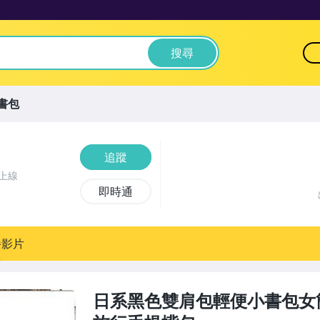
搜尋
書包
追蹤
上線
即時通
播影片
日系黑色雙肩包輕便小書包女