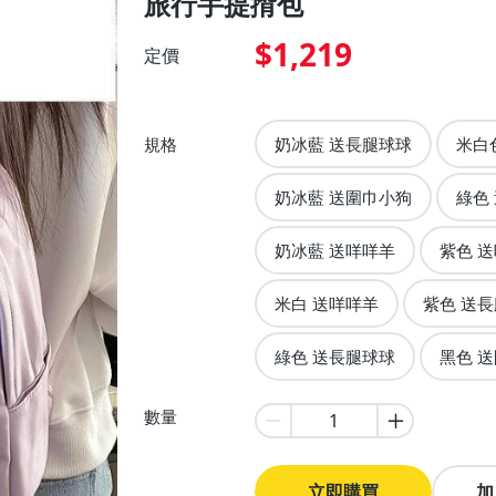
旅行手提揹包
$1,219
定價
規格
奶冰藍 送長腿球球
米白
奶冰藍 送圍巾小狗
綠色
奶冰藍 送咩咩羊
紫色 
米白 送咩咩羊
紫色 送
綠色 送長腿球球
黑色 
數量
立即購買
加