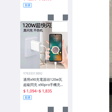
換液晶玻璃維修一體屏內
直購
屏外屏
Y7633313892
適用x90充電器頭120w瓦
超級閃充 x90pro手機充電
頭pro快充插頭mcarney數
$ 1,094
~
$ 1,835
據線80w套裝
直購