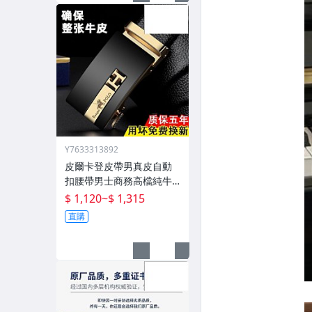
Y7633313892
皮爾卡登皮帶男真皮自動
扣腰帶男士商務高檔純牛
皮
$ 1,120
~
$ 1,315
直購