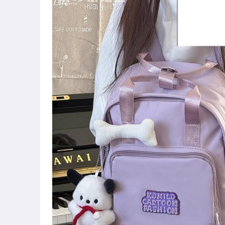
圖書/影音/文具
古董、藝術與礦石
手機、配件與通訊
美容保養與彩妝
電腦、平板與周邊
相機、攝影與周邊
運動、戶外與休閒
嬰幼兒與孕婦
汽機車精品百貨
居家、家具與園藝
玩具、模型與公仔