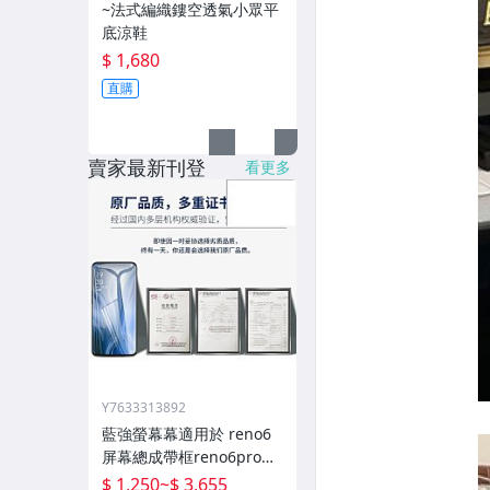
~法式編織鏤空透氣小眾平
底涼鞋
$ 1,680
直購
賣家最新刊登
看更多
Y7633313892
藍強螢幕幕適用於 reno6
屏幕總成帶框reno6pro手
機內外顯示屏拆機原廠更
$ 1,250
~
$ 3,655