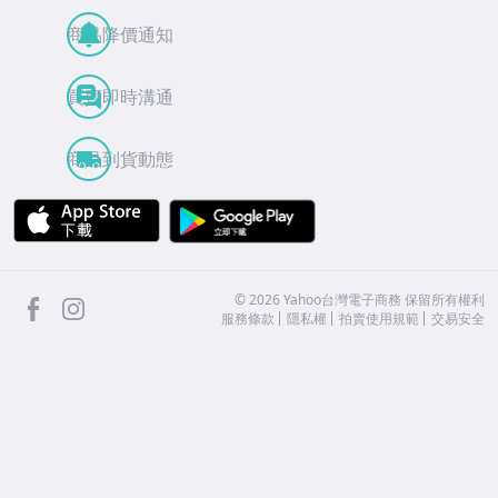
商品降價通知
買賣即時溝通
商品到貨動態
APP Store
Google Play
facebook
Instagram
©
2026
Yahoo台灣電子商務 保留所有權利
服務條款
隱私權
拍賣使用規範
交易安全