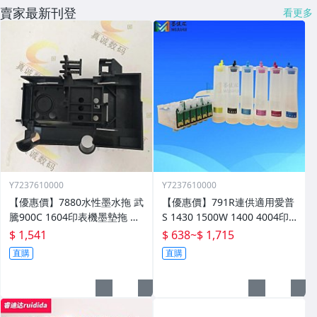
賣家最新刊登
看更多
Y7237610000
Y7237610000
【優惠價】7880水性墨水拖 武
【優惠價】791R連供適用愛普
騰900C 1604印表機墨墊拖 設
S 1430 1500W 1400 4004印
備配件 墨水託零件
表機墨水盒晶片連供
$ 1,541
$ 638
~
$ 1,715
直購
直購