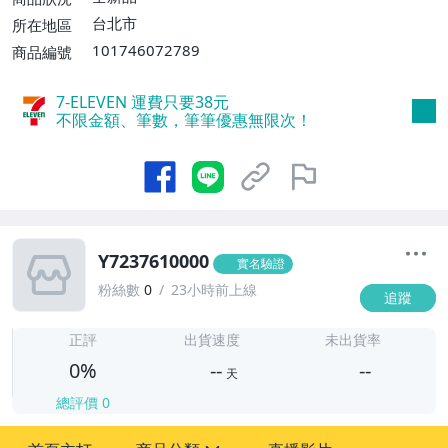
台北市
所在地區
101746072789
商品編號
7-ELEVEN 運費只要
38
元
不限金額、筆數，筆筆優惠無限次！
Y7237610000
實名驗證
粉絲數
0
23小時前上線
追蹤
-
-
正評
出貨速度
未出貨率
0%
--
--
天
總評價
0
-