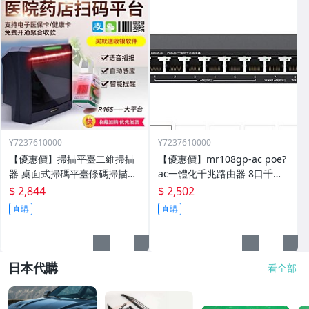
Y7237610000
Y7237610000
【優惠價】掃描平臺二維掃描
【優惠價】mr108gp-ac poe?
器 桌面式掃碼平臺條碼掃描器
ac一體化千兆路由器 8口千兆
手機支付超市收銀
一體化機 108gp
$ 2,844
$ 2,502
直購
直購
日本代購
看全部