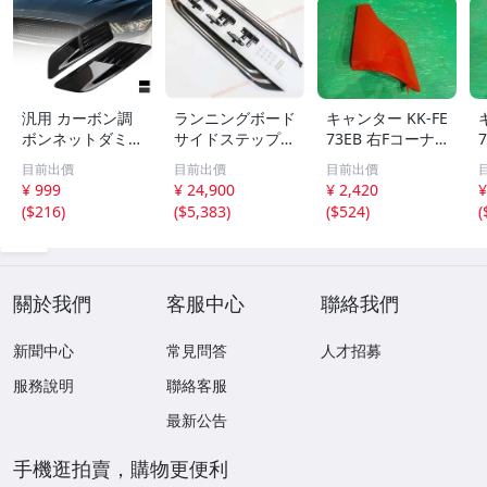
汎用 カーボン調
ランニングボード
キャンター KK-FE
ボンネットダミー
サイドステップ
73EB 右Fコーナ
ダクト エンジン
アルミバー カス
ーパネル 標準高
目前出價
目前出價
目前出價
フード飾り 外装
タム トヨタRAV4
床DX 3T 24V 4
¥ 999
¥ 24,900
¥ 2,420
¥
ドレスアップ ボ
用2019 2020 202
M51 MK997198
(
$216
)
(
$5,383
)
(
$524
)
(
ディステッカー
1 2022
關於我們
客服中心
聯絡我們
新聞中心
常見問答
人才招募
服務說明
聯絡客服
最新公告
手機逛拍賣，購物更便利