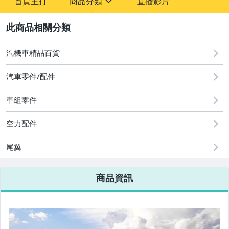
首頁主打
商品分類
直播影片
-
sign
2
汽機車精品百貨
圖書/影音/文具
汽車零件/配件
古董、藝術與礦石
車組零件
手機、配件與通訊
空力配件
美容保養與彩妝
電腦、平板與周邊
尾翼
相機、攝影與周邊
商品資訊
運動、戶外與休閒
嬰幼兒與孕婦
汽機車精品百貨