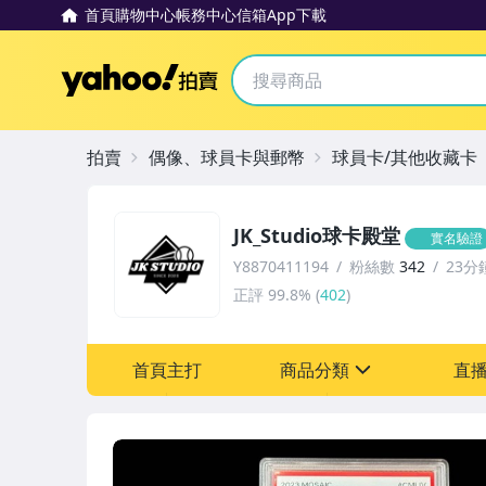
首頁
購物中心
帳務中心
信箱
App下載
Yahoo拍賣
拍賣
偶像、球員卡與郵幣
球員卡/其他收藏卡
JK_Studio球卡殿堂
實名驗證
Y8870411194
粉絲數
342
23分
正評
99.8%
(
402
)
首頁主打
商品分類
直
sign
成人專區
偶像、球員卡與郵幣