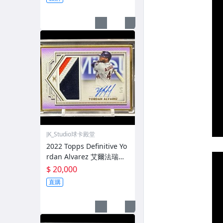
候選人
JK_Studio球卡殿堂
2022 Topps Definitive Yo
rdan Alvarez 艾爾法瑞茲
球衣 Patch 簽名 Auto /5
$ 20,000
太空人 美聯三冠王 候選人
直購