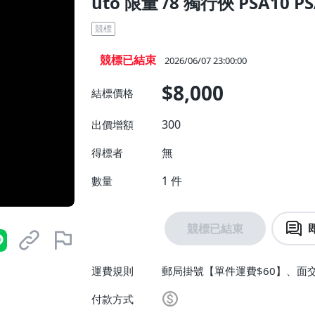
uto 限量 /8 獨行俠 PSA10 P
競標
競標已結束
2026/06/07 23:00:00
$8,000
結標價格
300
出價增額
無
得標者
1
件
數量
競標已結束
運費規則
郵局掛號【單件運費$60】、面
付款方式