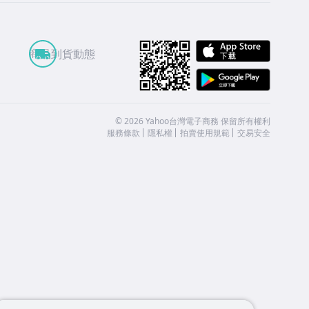
APP St
商品到貨動態
Google
©
2026
Yahoo台灣電子商務 保留所有權利
服務條款
隱私權
拍賣使用規範
交易安全