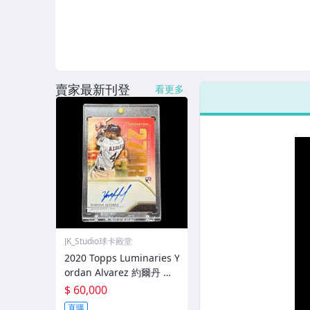
賣家最新刊登
看更多
JK_Studio球卡殿堂
2020 Topps Luminaries Y
ordan Alvarez 約爾丹 艾
爾法瑞茲 RC 簽名 Auto 限
$ 60,000
量 /10 太空人 美聯三冠王
直購