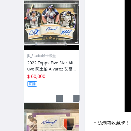
JK_Studio球卡殿堂
2022 Topps Five Star Alt
uve 阿土伯 Alvarez 艾爾
法瑞茲 Bregman 布萊格
$ 60,000
曼 簽名 Auto 限量 /5 太空
直購
人