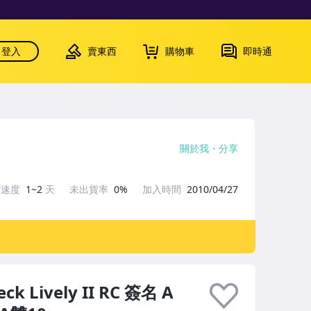
登入
賣東西
購物車
即時通
關於我
分享
貨速度
1~2
天
未出貨率
0%
加入時間
2010/04/27
eck Lively II RC 簽名 A