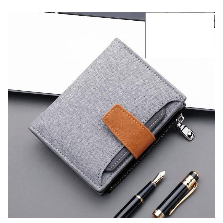
運動、戶外與休閒
嬰幼兒與孕婦
汽機車精品百貨
居家、家具與園藝
玩具、模型與公仔
男性精品與服飾
女裝與服飾配件
偶像、球員卡與郵幣
手錶與飾品配件
女包精品與女鞋
家電與影音視聽