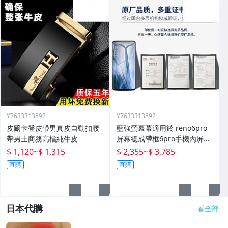
Y7633313892
Y7633313892
皮爾卡登皮帶男真皮自動扣腰
藍強螢幕幕適用於 reno6pro
帶男士商務高檔純牛皮
屏幕總成帶框6pro手機內屏外
屏修復碎屏觸摸顯示屏o 拆機
$ 1,120
~
$ 1,315
$ 2,355
~
$ 3,785
更換液晶玻璃維
直購
直購
日本代購
看全部