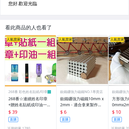
看此商品的人也看了
人氣賣家
人氣賣家
人氣賣家
268番 彩色姓名貼紙/印章
釹鐵硼強力磁鐵NO.1專賣店
釹鐵硼強力
268番☆連續姓名印章
釹鐵硼強力磁鐵10mm x
方形強力磁
+贈姓名貼紙或印油一組
2mm - 適合拿來製作創
0mmx2
39元(連續章.職章.免蓋
意手鍊或項鍊!
物超實用
$ 39
$ 6
$ 10
章.卡通章.會計章.印章
直購
直購
直購
筆.姓名章.)
近期銷量 1780
近期銷量 20