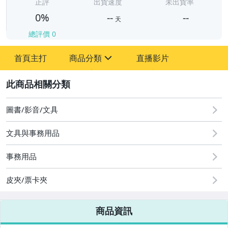
-
正評
出貨速度
未出貨率
0%
--
--
天
總評價
0
-
首頁主打
商品分類
直播影片
-
sign
2
圖書/影音/文具
圖書/影音/文具
文具與事務用品
古董、藝術與礦石
事務用品
手機、配件與通訊
美容保養與彩妝
皮夾/票卡夾
電腦、平板與周邊
商品資訊
相機、攝影與周邊