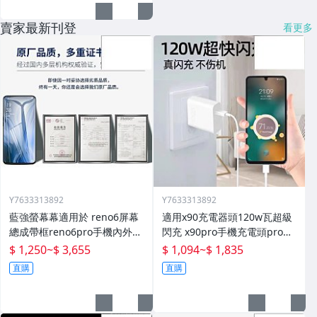
賣家最新刊登
看更多
Y7633313892
Y7633313892
藍強螢幕幕適用於 reno6屏幕
適用x90充電器頭120w瓦超級
總成帶框reno6pro手機內外顯
閃充 x90pro手機充電頭pro快
示屏拆機原廠更換液晶玻璃維
充插頭mcarney數據線80w套
$ 1,250
~
$ 3,655
$ 1,094
~
$ 1,835
修一體屏內屏外屏
裝
直購
直購