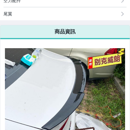
空力配件
美容保養與彩妝
電腦、平板與周邊
尾翼
相機、攝影與周邊
商品資訊
運動、戶外與休閒
嬰幼兒與孕婦
汽機車精品百貨
居家、家具與園藝
玩具、模型與公仔
男性精品與服飾
偶像、球員卡與郵幣
女裝與服飾配件