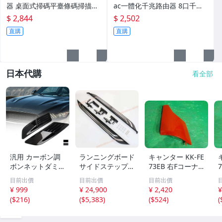
器 桌面式掃碼平臺條碼掃描器
ac一體化千兆路由器 8口千兆
手機支付超市收銀
一體化機 108gp
$ 2,844
$ 2,502
直購
直購
日本代購
看全部
汎用 カーボン調
ランニングボード
キャンター KK-FE
ボンネットダミー
サイドステップ
73EB 右Fコーナ
ダクト エンジン
アルミバー カス
ーパネル 標準高
目前出價
目前出價
目前出價
フード飾り 外装
タム トヨタRAV4
床DX 3T 24V 4
¥ 999
¥ 24,900
¥ 2,420
¥
ドレスアップ ボ
用2019 2020 202
M51 MK997198
(
$216
)
(
$5,383
)
(
$524
)
(
ディステッカー
1 2022