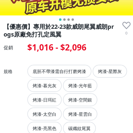
【優惠價】專用於22-23款威朗尾翼威朗pr
0
ogs原廠免打孔定風翼
$1,016 - $2,096
促銷
規格
底胚不帶漆需自行打磨烤漆
烤漆-星際灰
烤漆-暮光灰
烤漆-光年藍
烤漆-日珥紅
烤漆-空間銀
烤漆-太空白
烤漆-星雲白
烤漆-亮黑色
碳纖紋尾翼