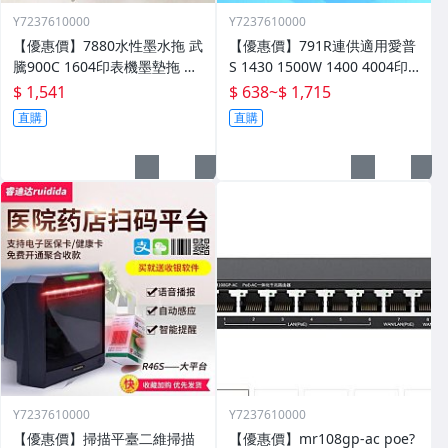
Y7237610000
Y7237610000
【優惠價】7880水性墨水拖 武
【優惠價】791R連供適用愛普
騰900C 1604印表機墨墊拖 設
S 1430 1500W 1400 4004印
備配件 墨水託零件
表機墨水盒晶片連供
$ 1,541
$ 638
~
$ 1,715
直購
直購
Y7237610000
Y7237610000
【優惠價】掃描平臺二維掃描
【優惠價】mr108gp-ac poe?