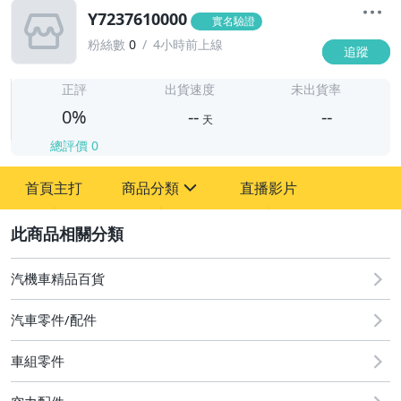
Y7237610000
實名驗證
粉絲數
0
4小時前上線
追蹤
-
-
正評
出貨速度
未出貨率
0%
--
--
天
總評價
0
-
首頁主打
商品分類
直播影片
-
sign
2
汽機車精品百貨
圖書/影音/文具
汽車零件/配件
古董、藝術與礦石
車組零件
手機、配件與通訊