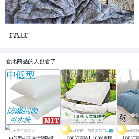
看此商品的人也看了
☆全方位寢具☆
『Best寢飾』苗栗實體門
『Best
市
市
中低型枕頭 台灣製防螨
【BEST寢飾】100%泰國
【BES