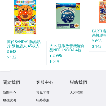
EART
果蠅誘捕
¥ 698
萬代BANDAI 防蟲貼
大木 睡眠改善機能食
片 麵包超人 45枚入
$ 143
品NERUNODA 4粒22
¥ 648
袋
¥ 2,996
$ 132
$ 614
關於我們
客服中心
聯絡我們
新聞中心
常見問答
人才招募
服務說明
聯絡客服