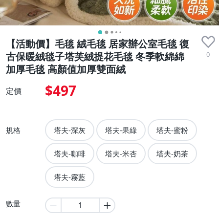
【活動價】毛毯 絨毛毯 居家辦公室毛毯 復
0
古保暖絨毯子塔芙絨提花毛毯 冬季軟綿綿
加厚毛毯 高顏值加厚雙面絨
$497
定價
規格
塔夫-深灰
塔夫-果綠
塔夫-蜜粉
塔夫-咖啡
塔夫-米杏
塔夫-奶茶
塔夫-霧藍
數量