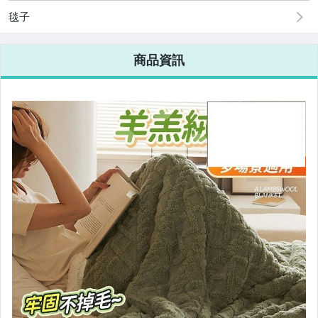
相機、攝影與周邊
毯子
運動、戶外與休閒
商品資訊
嬰幼兒與孕婦
汽機車精品百貨
居家、家具與園藝
玩具、模型與公仔
男性精品與服飾
女裝與服飾配件
偶像、球員卡與郵幣
手錶與飾品配件
女包精品與女鞋