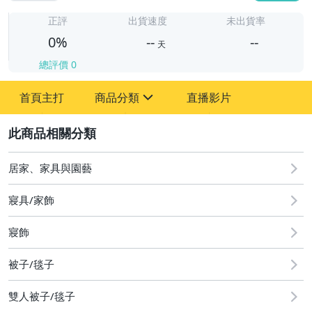
-
-
正評
出貨速度
未出貨率
0%
--
--
天
總評價
0
-
首頁主打
商品分類
直播影片
-
sign
2
居家、家具與園藝
圖書/影音/文具
寢具/家飾
古董、藝術與礦石
寢飾
手機、配件與通訊
美容保養與彩妝
被子/毯子
電腦、平板與周邊
雙人被子/毯子