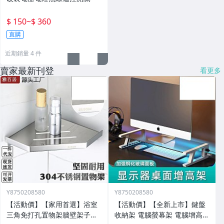
$ 150
~
$ 360
直購
近期銷量 4 件
賣家最新刊登
看更多
Y8750208580
Y8750208580
【活動價】【家用首選】浴室
【活動價】【全新上市】鍵盤
三角免打孔置物架牆壁架子壁
收納架 電腦螢幕架 電腦增高架