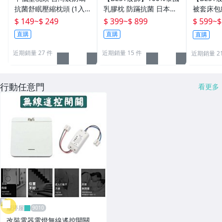
抗菌舒眠壓縮枕頭 (1入
乳膠枕 防蹣抗菌 日本製
被套床包組
裝) 飯店 民宿 套房 學生
程技術 枕頭 枕芯 多款任
大 特大 
$ 149
~
$ 249
$ 399
~
$ 899
$ 599
~
$
住宿適用 ☆全方位寢具
選
35CM 
直購
直購
直購
☆
近期銷量 27 件
近期銷量 15 件
近期銷量 2
行動任意門
看更多
雁渟屋
改裝電器電燈無線遙控開關