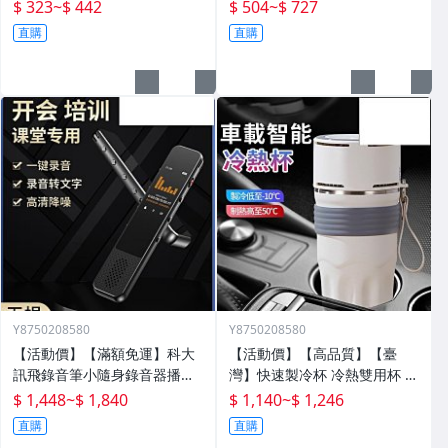
掛分層置物架衛生間轉角架三
電腦架 置物增高架 桌面電腦架
$ 323
~
$ 442
$ 504
~
$ 727
角籃
螢幕增高架 螢幕收納架 臺式
直購
直購
Y8750208580
Y8750208580
【活動價】【滿額免運】科大
【活動價】【高品質】【臺
訊飛錄音筆小隨身錄音器播放
灣】快速製冷杯 冷熱雙用杯 保
器設備神器專業高清降噪轉文
溫杯 辦公室水杯 保冰杯 製冷
$ 1,448
~
$ 1,840
$ 1,140
~
$ 1,246
字超
水杯 車載水杯 充電水杯 恆溫
直購
直購
杯 半