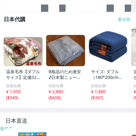
日本代購
看全部
温泉毛布【ダブル
B格品のため激安
サイズ: ダブル
サイズ】定価52,8
♪日本製ニューマ
（180*200cm）_
00円/日本製【特
イヤー毛布♪ダブ
ネイビー ブラン
目前出價
目前出價
目前出價
許取得・シルキー
ルサイズ約180×2
ケット ダブル 毛
¥ 1,650
¥ 2,880
¥ 1,880
¥
ムートン調】遠赤
00㎝♪
布 秋 冬 寒さ対策
(
$349
)
(
$608
)
(
$397
)
(
外線効果+マイナ
タオルケット 冬
スイオン2枚合せ
用 あったか ブラ
温泉毛布
ンケット ひざ掛
け 洗え
8
日本直送
看更多